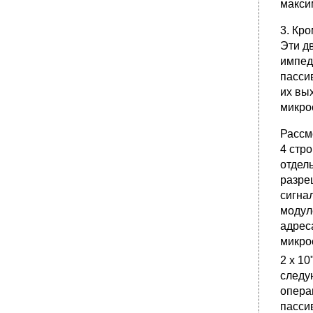
макси
3. Кр
Эти д
импед
пасси
их вы
микро
Рассм
4 стр
отдел
разре
сигна
модул
адрес
микро
2 х 10
следу
опера
пасси