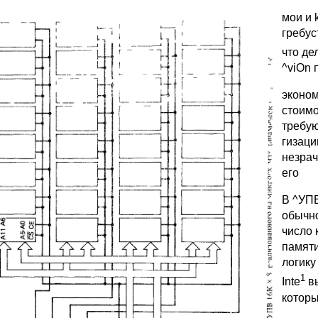
мои и k
гребус
что де
^viOn 
эконом
стоимо
требую
гизаци
незрач
его
В ^УПВ
обычно
число 
памяти
логику
1
Inte
в
которы