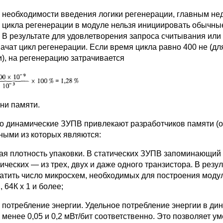
 необходимости введения логики регенерации, главным недо
 цикла регенерации в модуле нельзя инициировать обычные
. В результате для удовлетворения запроса считывания ил
ачат цикл ре­генерации. Если время цикла равно 400 не (дл
и), на регенерацию затрачивается
ни памяти.
о динамические ЗУПВ привлекают разработчиков памяти (ос
ными из которых яв­ляются:
ая плотность упаковки. В статических ЗУПВ запоминающий 
ических — из трех, двух и да­же одного транзистора. В рез
ратить число микросхем, необходимых для построения моду
, 64К х 1 и более;
 потребление энергии. Удельное потребление энергии в дин
 менее 0,05 и 0,2 мВт/бит соответственно. Это позволяет 