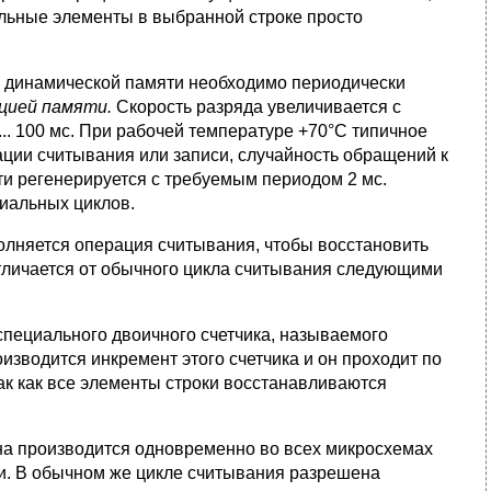
льные элементы в выбранной строке просто
ы динами­ческой памяти необходимо периодически
цией памяти.
Скорость разряда увеличива­ется с
.. 100 мс. При рабочей температуре +70°С типичное
ации считывания или записи, случай­ность обращений к
яти регенерируется с требуемым периодом 2 мс.
иальных циклов.
олняется операция считывания, чтобы восстановить
личается от обычного цикла считывания сле­дующими
специаль­ного двоичного счетчика, называемого
изводится инкремент этого счетчика и он прохо­дит по
так как все элементы строки восстанавливаются
на произ­водится одновременно во всех микросхемах
и. В обычном же цикле считывания разре­шена