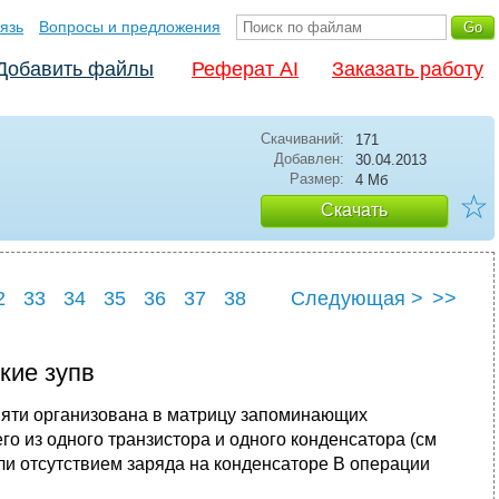
язь
Вопросы и предложения
Добавить файлы
Реферат AI
Заказать работу
Скачиваний:
171
Добавлен:
30.04.2013
Размер:
4 Мб
☆
Скачать
2
33
34
35
36
37
38
Следующая >
>>
42
кие зупв
мяти ор­ганизована в матрицу запоминающих
о из одного транзистора и одного конденсатора (см
ли от­сутствием заряда на конденсаторе В операции