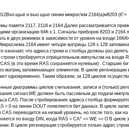
012Вхо-щые и выо щые линии микрос\ем 2164
(а)
и8203 (б">
емы памяти 2117, 2118 и 2164 Далее рассматривается прим
ими организацию 64К х 1. Сиг­налы приборов 8203 и 2164 пр
ать в двух режимах в зависимости от уровня на входе 16К/6
 Микросхема 2164 имеет четыре матрицы 128 х 128 запомин
о означает, что адреса строки и столбца должны раз делять
 строки стробируется отрицательным импульсом на входе R
 CAS (в это время RAS сохраняется ну­левым) . Старшие би
ех матриц запоминающих элементов. В цикле регенерации в
ают одновременно. Таким образом, за 128 циклов осуществ
нные диаграммы циклов считывания, записи и (только) реге
вания сигнал WE должен быть пассивным до подачи импуль
ьса CAS. После стробирования адреса столбца формирует
AS = 0 на линии DOUT появляется бит данных. В цикле запис
л CAS переводится на низкий уровень, но после того, как н
няется по входу DIN, когда RAS = СА^ == WE == О В цикл
янии. В цикле регенерации стробируется только адрес стро