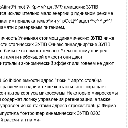
Aiir-rJ^i mo( ?- Кр-»м^ ця
itVTr
амишскик ЗУПВ
тся исключительно мало энергии р пднивном режиме
s
лает и< привлека тельр^ми
у"
рСсЦ^^ацил
^
c^
^
p
^^
i
памяти с резервным питанием,
ичность Улечьная стоимош динамических
ЗУПВ
чиже
сти стагических ЗУПВ Очнакс пиналдиир^кие ЗУПВ
т бояьые вспомога тельных ^хем поэтому при рея
и .гамяти небочьшой емкости они дают
итртьлыи экономический эффект или говеем не дают
 бо ibidon емкости адрес ^гюки ^ апр^с столбца
 разделяют одни и те же контакты, что сокращает
контактов корпуса микросхемы Некоторые микросхемы
 содержат логику управления регенерации, а также
 управления контактами адреса строки/столбца Фирма
ыпустила ^онтрочпер динамических ЗУПВ 8203
й рассчитан на ми-