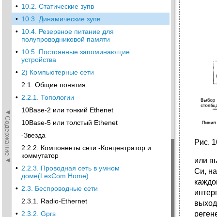
•
10.2. Статические зупв
•
10.3. Динамические зупв
•
10.4. Резервное питание для
полупроводниковой памяти
•
10.5. Постоянные запоминающие
устройства
•
2) Компьютерные сети
2.1. Общие понятия
•
2.2.1. Топологии
10Base-2 или тонкий Ethenet
◄Содержание◄
10Base-5 или толстый Ethenet
-Звезда
Рис. 
2.2.2. Компоненты сети -Концентратор и
коммутатор
или в
•
2.2.3. Проводная сеть в умном
Си, н
доме(LexCom Home)
каждо
•
2.3. Беспроводные сети
интер
2.3.1. Radio-Ethernet
выход
реген
•
2.3.2. Gprs