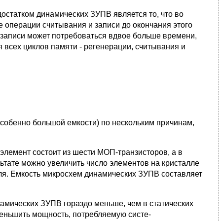
стат­ком динамических ЗУПВ является то, что во
 операции считывания и записи до окончания этого
и записи может потребоваться вдвое больше времени,
я всех циклов памяти - реге­нерации, считывания и
обен­но большой емкости) по нескольким причинам,
элемент состоит из шести МОП-транзисторов, а в
ультате можно увеличить число элементов на кристалле
­ля. Емкость микросхем динамических ЗУПВ составляет
амичес­ких ЗУПВ гораздо меньше, чем в статических
уменьшить мощность, потребляемую систе-