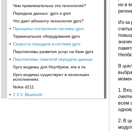
но в 
Чем привлекательна эта технология?
реген
Передача данных: gprs и gsm
Что дает абоненту технология gprs?
Из-за
считы
•
Принципы построения системы gprs
повыш
Терминальное оборудование gprs
значе
•
Скорости передачи в системе gprs
памят
Перспективы развития услуг на базе gprs
Необх
•
Перспективы пакетной передачи данных
В
цик
Gprs модемы для Ноутбуков, кпк и пк
выбра
Gprs модемы существуют в нескольких
момен
исполнениях:
Nokia d211
1. Вх
•
2.3.3. Bluetooth
счетч
всем 
однов
2. В 
модул