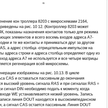
енение кон троллера 8203 с микросхемами 2164,
иведены на рис. 10 12. (Контроллер 8203 мо­жет
4К, показаны назначения контактов только для режима
ающих элементов и всего восемь входов адреса А7-
 одни и те же контакты и приниматься друг за другом
AS, а адрес столбца -отрицательным импульсом на
ты адреса строки и адреса столбца определяют одну из
ход адреса А7 не используется и все четыре матрицы
ляется регенерация всей микросхемы.
нера­ции изображены на рис. 10.13. В цикле
са CAS и оставаться пассивным до окончания
ся высокий уровень сигнала
RAS
и при сигналах RAS =
и сигнал DIN необходимо подать к мо­менту, когда
а входе WE устанавливается низкий уровень. Запись
е записи линия DOUT находится в высокоимпедансном
ки, а сигнал CAS остается пассивным. Линия DOUT