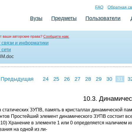
FAQ
Обратная св
Вузы
Предметы
Пользователи
т ваши авторские права?
Сообщите нам.
т связи и информатики
 сети
ЭВМ
.doc
 Предыдущая
24
25
26
27
28
29
30
31
3
39
40
41
10.3. Динамичес
 в статических ЗУПВ, память в кристаллах динамической па
нтов Простейший элемент дина­мического ЗУПВ состоит всег
010) Хранение в элементе 1 или 0 определяется наличием и
вания на одной из ли-