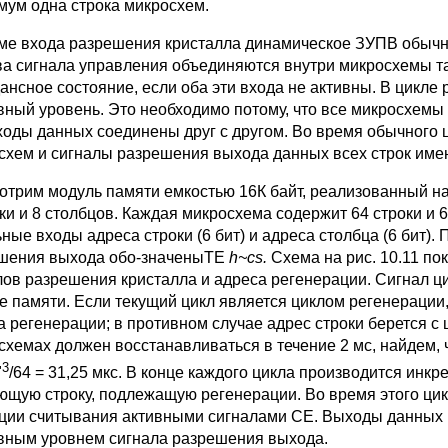
мум одна строка микросхем.
оме входа разрешения кристалла динамическое ЗУПВ обычн
ва сигнала управления объе­диняются внутри микросхемы та
ансное состояние, если оба эти входа не активны. В цикл
вный уровень. Это необходи­мо потому, что все микросхемы
ходы данных соединены друг с другом. Во время обычного 
схем и сигналы разре­шения выхода данных всех строк име
отрим модуль памяти емкостью 16К байт, реализованный на
оки и 8 столбцов. Каж­дая микросхема содержит 64 строки 
ьные входы адреса строки (6 бит) и адреса столбца (6 бит).
шения выхода обо-значеныТЕ
h
~
cs
.
Схема на рис. 10.11 по
лов разрешения кристалла и адреса регенерации. Сигнал 
е памяти. Если текущий цикл является циклом регенерации,
а регенерации; в противном случае адрес строки бе­рется с
схемах должен вос­станавливаться в течение 2 мс, найдем,
3
"
/64 = 31,25 мкс. В конце каждого цикла произ­водится инкр
ющую строку, подлежащую регенерации. Во время этого ц
ции считывания активными сигналами СЕ. Выходы данных 
вным уровнем сигнала разрешения выхода.