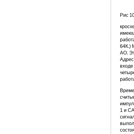
Рис 1
кросх
имеющ
работ
64К.)
АО. Эт
Адрес
входе
четыр
работ
Време
считы
импул
1 и C
сигна
выпол
состо