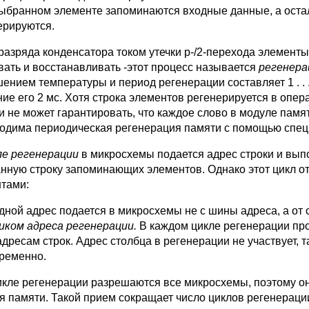
выбранном элементе запоминаются входные данные, а оста
ерируются.
 разряда конденсатора током утечки р-/2-перехода элемент
вать и восстанавливать -этот процесс называется
регенера
ением температуры и период регенерации составляет 1 . . .
ние его 2 мс. Хотя строка элементов регенерируется в опер
и не может гарантировать, что каждое слово в моду­ле пам
одима периоди­ческая регенерация памяти с помощью спец
ле регенерации
в микросхемы подается адрес строки и вып
нную строку запоминающих элементов. Однако этот цикл от
тами:
одной адрес подается в микросхемы не с шины адреса, а от 
иком адреса регенерации.
В каж­дом цикле регенерации про
адресам строк. Адрес столбца в регенерации не участвует, 
ременно.
цикле регенерации разрешаются все микросхемы, поэтому о
я памяти. Такой прием сокращает число циклов регенераци