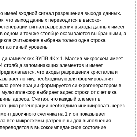
о имее! входной сигнал разрешения выхода данных.
к, что выход данных переводится в высоко-
е регенерации сигнал разрешения выхода данных имеег
 в одном и том же столбце оказываются выб­ранными, а
цикла считьюания выбрана только одна строка
ют активный уровень.
 динами­ческих ЗУПВ 4К х 1. Массив микросхем имеет
и 64 столбца запоминающих элементов и имеет
 Предполагается, что входы разрешения кристалла и
казывает логику, необходимую для формирования
цикла регенерации формируется синхрогенератором в
 мультиплексор выбирает адрес строки от счетчика
 шины адреса. Считая, что каждый элемент в
 что цикл регенерации необходимо инициировать через
емент двоичного счетчика на 1 и он показывает
икла все микросхемы разрешены для выполнения
переводятся в высокоимпедансное состояние