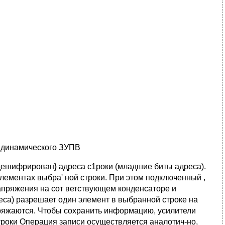
т динамического ЗУПВ
дешифрирован} адреса с1роки (младшие биты адреса).
элементах выбра' ной строки. При этом подключенный ,
апряжения на сот ветствующем конденсаторе и
дреса) разрешает один элемент в выбранной строке на
з­ряжаются. Чтобы сохранить информацию, усилители
троки Операция записи осуществляется аналотич-но,