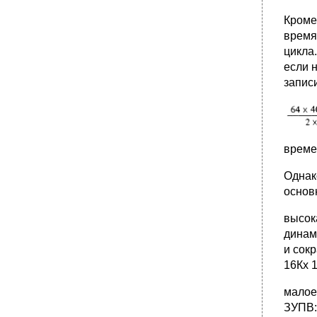
Кроме
время
цикла
если н
запис
време
Однак
основ
высок
динам
и сок
16Кх 1
малое
ЗУПВ: