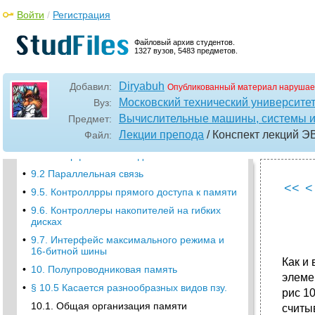
Войти
/
Регистрация
2.4. Структура ввода-вывода
2.5. Регистры
Файловый архив студентов.
1327 вузов, 5483 предметов.
•
2.6. Операнды и режимы адресации
операндов
•
2.7. Замечания о режимах адресации
Diryabuh
Добавил:
Опубликованный материал нарушае
•
4. Назначение выводов мп
Московский технический университе
Вуз:
Вычислительные машины, системы и
•
3. Программная модель микропроцессора
Предмет:
Лекции препода
/ Конспект лекций 
Файл:
•
9 Интерфейсы ввода-вывода
•
9.1 Интерфейсы последовательной связи
•
9.2 Параллельная связь
<<
<
•
9.5. Контроллрры прямого доступа к памяти
•
9.6. Контроллеры накопителей на гибких
дисках
•
9.7. Интерфейс максимального режима и
16-битной шины
Как и
•
10. Полупроводниковая память
элеме
•
§ 10.5 Касается разнообразных видов пзу.
рис 1
10.1. Общая организация памяти
считы