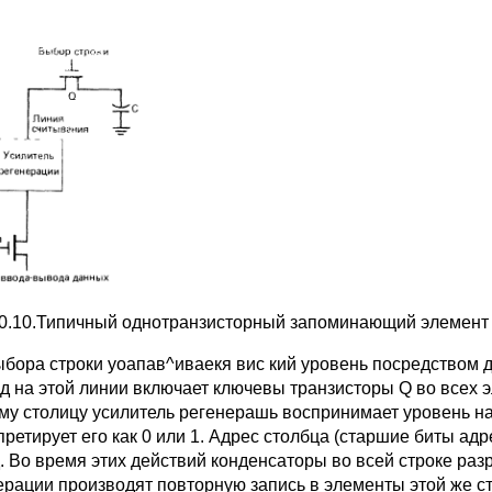
10.10.Типичный однотран­зисторный запоминающий эле­мен
ыбора строки уоапав^иваекя вис кий уровень посредством 
ад на этой линии включает ключевы транзисторы Q во всех 
му столицу усилитель регенерашь воспринимает уровень н
претиру­ет его как 0 или 1. Адрес столбца (старшие биты а
. Во время этих действий конденсаторы во всей строке ра
ерации производят повтор­ную запись в элементы этой же с