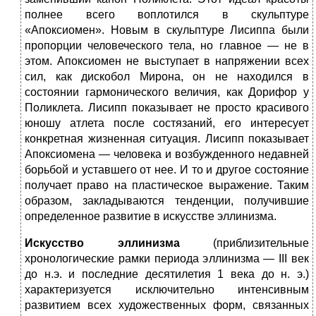
полнее всего воплотился в скульптуре
«Апоксиомен». Новым в скульптуре Лисиппа были
пропорции человеческого тела, но главное — не в
этом. Апоксиомен не выступает в напряжении всех
сил, как дискобол Мирона, он не находился в
состоянии гармонического величия, как Дорифор у
Поликлета. Лисипп показывает не просто красивого
юношу атлета после состязаний, его интересует
конкретная жизненная ситуация. Лисипп показывает
Апоксиомена — человека и возбужденного недавней
борьбой и уставшего от нее. И то и другое состояние
получает право на пластическое выражение. Таким
образом, закладываются тенденции, получившие
определенное развитие в искусстве эллинизма.
Искусство эллинизма
(приблизительные
хронологические рамки периода эллинизма — III век
до н.э. и последние десятилетия 1 века до н. э.)
характеризуется исключительно интенсивным
развитием всех художественных форм, связанных