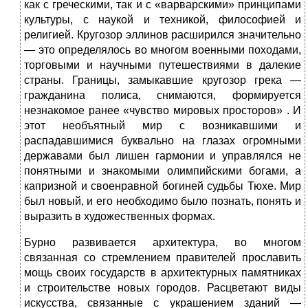
как с греческими, так и с «варварскими» принципами
культуры, с наукой и техникой, философией и
религией. Кругозор эллинов расширился значительно
— это определялось во многом военными походами,
торговыми и научными путешествиями в далекие
страны. Границы, замыкавшие кругозор грека —
гражданина полиса, снимаются, формируется
незнакомое ранее «чувство мировых просторов» . И
этот необъятный мир с возникавшими и
распадавшимися буквально на глазах огромными
державами был лишен гармонии и управлялся не
понятными и знакомыми олимпийскими богами, а
капризной и своенравной богиней судьбы Тюхе. Мир
был новый, и его необходимо было познать, понять и
выразить в художественных формах.
Бурно развивается архитектура, во многом
связанная со стремлением правителей прославить
мощь своих государств в архитектурных памятниках
и строительстве новых городов. Расцветают виды
искусства, связанные с украшением зданий —