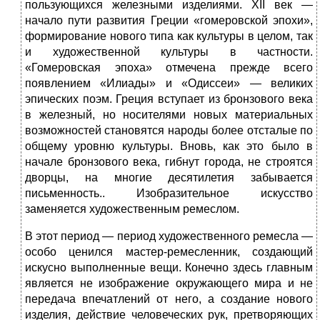
пользующихся железными изделиями. XII век —
начало пути развития Греции «гомеровской эпохи»,
формирование нового типа как культуры в целом, так
и художественной культуры в частности.
«Гомеровская эпоха» отмечена прежде всего
появлением «Илиады» и «Одиссеи» — великих
эпических поэм. Греция вступает из бронзового века
в железный, но носителями новых материальных
возможностей становятся народы более отсталые по
общему уровню культуры. Вновь, как это было в
начале бронзового века, гибнут города, не строятся
дворцы, на многие десятилетия забывается
письменность.. Изобразительное искусство
заменяется художественным ремеслом.
В этот период — период художественного ремесла —
особо ценился мастер-ремесленник, создающий
искусно выполненные вещи. Конечно здесь главным
является не изображение окружающего мира и не
передача впечатлений от него, а создание нового
изделия, действие человеческих рук, претворяющих