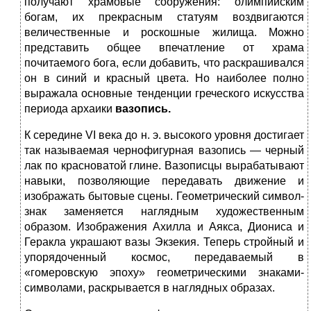
получают храмовые сооружения: олимпийским
богам, их прекрасным статуям воздвигаются
величественные и роскошные жилища. Можно
представить общее впечатление от храма
почитаемого бога, если добавить, что раскрашивался
он в синий и красный цвета. Но наиболее полно
выражала основные тенденции греческого искусства
периода архаики
вазопись.
К середине VI века до н. э. высокого уровня достигает
так называемая чернофигурная вазопись — черный
лак по красноватой глине. Вазописцы вырабатывают
навыки, позволяющие передавать движение и
изображать бытовые сцены. Геометрический символ-
знак заменяется наглядным художественным
образом. Изображения Ахилла и Аякса, Диониса и
Геракла украшают вазы Экзекия. Теперь стройный и
упорядоченный космос, передаваемый в
«гомеровскую эпоху» геометрическими знаками-
символами, раскрывается в наглядных образах.