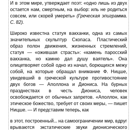
И в этом мире, утверждает поэт: «одно лишь из двух
остается нам, смертным, на выбор: иль не родиться
совсем, или скорей умереть»
(Греческая эпиграмма.
С.
82).
Широко известна статуя вакханки, одна из самых
значительных скульптур Скопаса. Пластический
образ полон движения, жизненных стремлений,
статуя — «ожившая страсть»: «камень паросский
вакханка, но камню дал душу ваятель». Она
олицетворяет собой одно из начал, борющихся межу
собой, на которые обращал внимание Ф. Ницше,
увидевший в греческой культуре противостояние
двух богов — Аполлона и Диониса. На бурных
празднествах в честь Диониса, человек
освобождается от обычных запретов. «Аполлон, как
этическое божество, требует от своих меры, — пишет
Ницше. — И представим теперь, как
в этот, построенный... на самоограничении мир, вдруг
врываются экстатические звуки дионисического