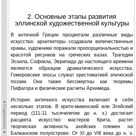
2. Основные этапы развития
эллинской художественной культуры
В античной Греции процветали различные виды
искусства: архитекторы создавали величественные
храмы, художники поражали пропорциональностью и
красотой рисунков на греческих вазах. Трагедии
Эсхила, Софокла, Эврипида до настоящего времени
являются образцом драматического искусства.
Гомеровские эпосы служат хрестоматией эпической
поэзии. Они также бессмертны как теоремы
Пифагора и физические расчеты Архимеда.
История античного искусства включает в себя
►Содержание►
несколько этапов. В крито-микенский или Эгейский
период (111-11 тысячелетие до н. э.) достигает
расцвета искусство мастеров Крита, растет
творческая активность ахейских племен на
Балканском полуострове. От XI до VIII века до н. э.