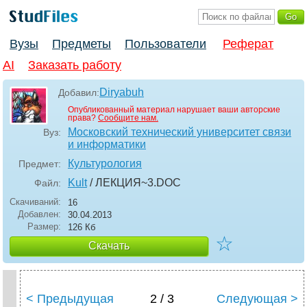
Вузы
Предметы
Пользователи
Реферат
AI
Заказать работу
Diryabuh
Добавил:
Опубликованный материал нарушает ваши авторские
права?
Сообщите нам.
Московский технический университет связи
Вуз:
и информатики
Культурология
Предмет:
Kult
/ ЛЕКЦИЯ~3
.DOC
Файл:
Скачиваний:
16
Добавлен:
30.04.2013
Размер:
126 Кб
☆
Скачать
< Предыдущая
2 / 3
Следующая >