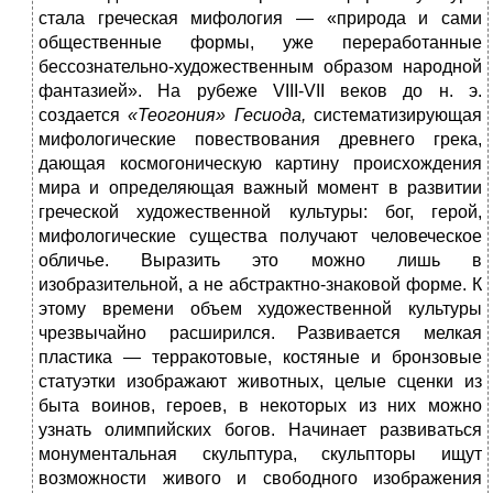
стала греческая мифология — «природа и сами
общественные формы, уже переработанные
бессознательно-художественным образом народной
фантазией». На рубеже VIII-VII веков до н. э.
создается
«Теогония» Гесиода,
систематизирующая
мифологические повествования древнего грека,
дающая космогоническую картину происхождения
мира и определяющая важный момент в развитии
греческой художественной культуры: бог, герой,
мифологические существа получают человеческое
обличье. Выразить это можно лишь в
изобразительной, а не абстрактно-знаковой форме. К
этому времени объем художественной культуры
чрезвычайно расширился. Развивается мелкая
пластика — терракотовые, костяные и бронзовые
статуэтки изображают животных, целые сценки из
быта воинов, героев, в некоторых из них можно
узнать олимпийских богов. Начинает развиваться
монументальная скульптура, скульпторы ищут
возможности живого и свободного изображения