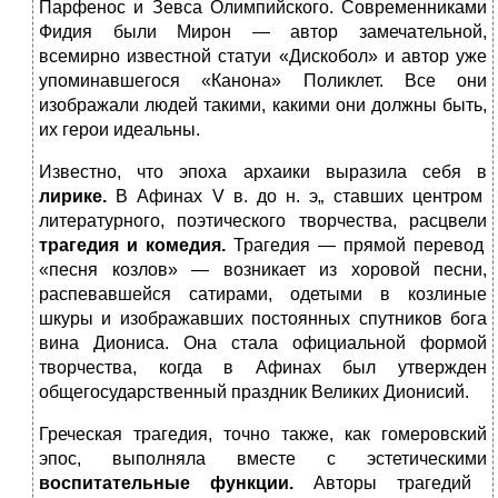
Парфенос и Зевса Олимпийского. Современниками
Фидия были Мирон — автор замечательной,
всемирно известной статуи «Дискобол» и автор уже
упоминавшегося «Канона» Поликлет. Все они
изображали людей такими, какими они должны быть,
их герои идеальны.
Известно, что эпоха архаики выразила себя в
лирике.
В Афинах V в. до н. э„ ставших центром
литературного, поэтического творчества, расцвели
трагедия и комедия.
Трагедия — прямой перевод
«песня козлов» — возникает из хоровой песни,
распевавшейся сатирами, одетыми в козлиные
шкуры и изображавших постоянных спутников бога
вина Диониса. Она стала официальной формой
творчества, когда в Афинах был утвержден
общегосударственный праздник Великих Дионисий.
Греческая трагедия, точно также, как гомеровский
эпос, выполняла вместе с эстетическими
воспитательные функции.
Авторы трагедий