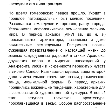
наследием его жила трагедия.
Но время гомеровских певцов прошло. Уходит в
прошлое патриархальный быт мелких поселений.
Развивается земледелие и торговля, растут города.
Усложняется мифологическое осмысление эллином
мира. В период архаики (VII-VI вв. до н. э.)
прославляются архитекторы, вазописцы и даже
рачительные земледельцы. Расцветает поэзия,
сужающая представление о настоящей жизни до
земных каждодневных радостей в стихах Архилоха,
дружеских пиров и мирских наслаждений у
Анакреонта, любви и искренности пережитых чувств
в лирике Сапфо. Развивается музыка, виды которой
дали замечательное сочетание поэзии, ритмического
танца, музыкальной формы. В период архаики
проявились важнейшие тенденции, характерные для
высокоразвитой художественной культуры. В новый
этап вступает греческая архитектура,
прославившаяся в веках. Особое распространение