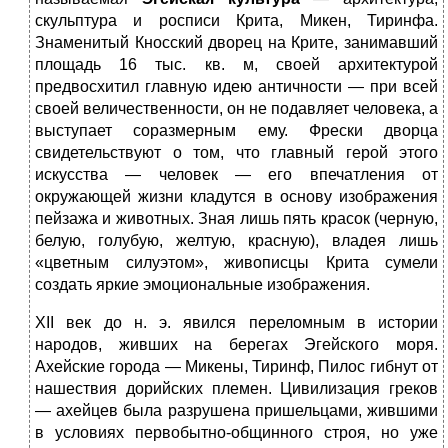
скульптура и росписи Крита, Микен, Тиринфа.
Знаменитый Кносский дворец на Крите, занимавший
площадь 16 тыс. кв. м, своей архитектурой
предвосхитил главную идею античности — при всей
своей величественности, он не подавляет человека, а
выступает соразмерным ему. Фрески дворца
свидетельствуют о том, что главный герой этого
искусства — человек — его впечатления от
окружающей жизни кладутся в основу изображения
пейзажа и животных. Зная лишь пять красок (черную,
белую, голубую, желтую, красную), владея лишь
«цветным силуэтом», живописцы Крита сумели
создать яркие эмоциональные изображения.
XII век до н. э. явился переломным в истории
народов, живших на берегах Эгейского моря.
Ахейские города — Микены, Тиринф, Пилос гибнут от
нашествия дорийских племен. Цивилизация греков
— ахейцев была разрушена пришельцами, жившими
в условиях первобытно-общинного строя, но уже