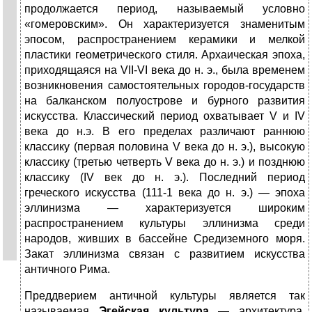
продолжается период, называемый условно
«гомеровским». Он характеризуется знаменитым
эпосом, распространением керамики и мелкой
пластики геометрического стиля. Архаическая эпоха,
приходящаяся на VII-VI века до н. э., была временем
возникновения самостоятельных городов-государств
на балканском полуострове и бурного развития
искусства. Классический период охватывает V и IV
века до н.э. В его пределах различают раннюю
классику (первая половина V века до н. э.), высокую
классику (третью четверть V века до н. э.) и позднюю
классику (IV век до н. э.). Последний период
греческого искусства (111-1 века до н. э.) — эпоха
эллинизма — характеризуется широким
распространением культуры эллинизма среди
народов, живших в бассейне Средиземного моря.
Закат эллинизма связан с развитием искусства
античного Рима.
Преддверием античной культуры является так
называемая
Эгейская культура
— архитектура,