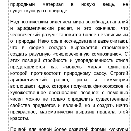
природный материал в новую вещь, не
существующую в природе.
Над поэтическим видением мира возобладал аналий
и арифметический расчет, и это означало, что
человеческий разум становится более независимым
от природы. Некоторые исследователи даже считают,
что в форме сосудов выражается стремление
создать разумную «очеловеченную композицию». С
этих позиций стройность и упорядоченность стиля
представляется как «модель мира», единство
которой противостоит природному хаосу. Строгий
арифметический расчет, ритм и симметрия
воплощают идею, которая получила философское и
художественное обоснование позднее: с помощью
чисел можно не только определить существенные
свойства предметов и явлений, но и создать нечто
прекрасное, математически выразив правила этой
красоты.
Почвой для новой более развитой формы культуры