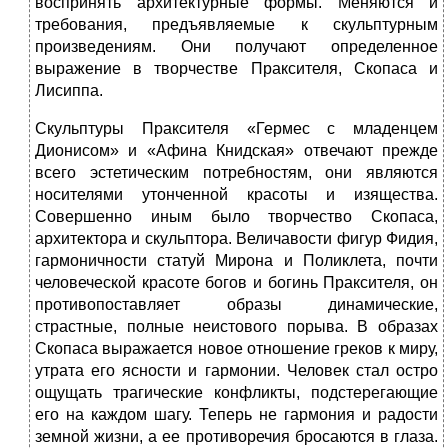
воспринять архитектурные формы. Меняются и
требования, предъявляемые к скульптурным
произведениям.
Они получают определенное
выражение в творчестве Праксителя, Скопаса и
Лисиппа.
Скульптуры Праксителя «Гермес с младенцем
Дионисом» и «Афина Книдская» отвечают прежде
всего эстетическим потребностям, они являются
носителями утонченной красоты и изящества.
Совершенно иным было творчество Скопаса,
архитектора и скульптора. Величавости фигур Фидия,
гармоничности статуй Мирона и Поликлета, почти
человеческой красоте богов и богинь Праксителя, он
противопоставляет образы динамические,
страстные, полные неистового порыва. В образах
Скопаса выражается новое отношение греков к миру,
утрата его ясности и гармонии. Человек стал остро
ощущать трагические конфликты, подстерегающие
его на каждом шагу. Теперь не гармония и радости
земной жизни, а ее противоречия бросаются в глаза.