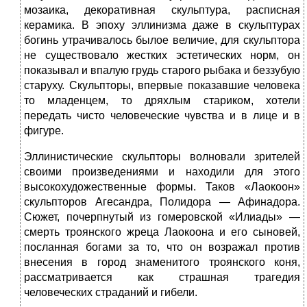
мозаика, декоративная скульптура, расписная
керамика. В эпоху эллинизма даже в скульптурах
богинь утрачивалось былое величие, для скульптора
не существовало жестких эстетических норм, он
показывал и впалую грудь старого рыбака и беззубую
старуху. Скульпторы, впервые показавшие человека
то младенцем, то дряхлым стариком, хотели
передать чисто человеческие чувства и в лице и в
фигуре.
Эллинистические скульпторы волновали зрителей
своими произведениями и находили для этого
высокохудожественные формы. Таков «Лаокоон»
скульпторов Агесандра, Полидора — Афинадора.
Сюжет, почерпнутый из гомеровской «Илиады» —
смерть троянского жреца Лаокоона и его сыновей,
посланная богами за то, что он возражал против
внесения в город знаменитого троянского коня,
рассматривается как страшная трагедия
человеческих страданий и гибели.