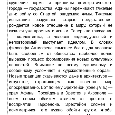
крушение нормы и принципы демократического
города — государства. Афины переживают тяжелые
дни: войну со Спартой, эпидемию чумы. Тяжелые
испытания разрушают старые представления,
рождается новое отношение к миру, который не
казался уже простым и ясным. Теперь не гражданин
— коллективист, а человек индивидуальный и
неповторимый выступает идеалом. В словах
философа Антисфена «высшее благо для человека
быть свободным от общества» наиболее полно
выражен процесс формирования новых культурных
ценностей. Внимание ко всему единичному и
особенному усложняет и художественные образы.
Новые традиции сказываются даже в архитектуре —
искусстве, отражающем, как известно, мир
опосредованно. Вот почему Эрехтейон (конец V в.) —
храм Афины, Посейдона и Эрехтея в Акрополе —
всем своим обликом отличен от простого в
восприятии Парфенона. Эрехтейон сложен и
асимметричен, его нужно обойти кругом, чтобы