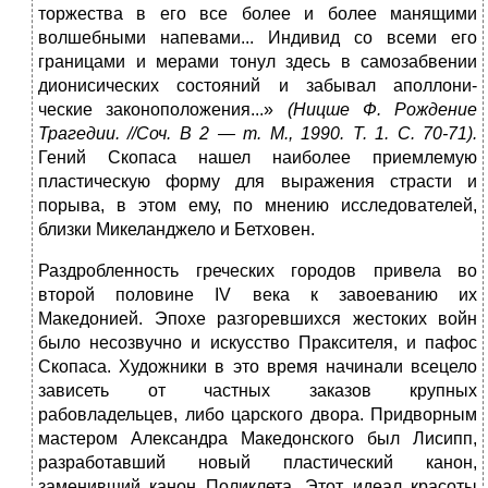
торжества в его все более и более манящими
волшебными напевами... Индивид со всеми его
границами и мерами тонул здесь в самозабвении
дионисических состояний и забывал аполлони-
ческие законоположения...»
(Ницше Ф. Рождение
Трагедии. //Соч. В
2 —
т. М.,
1990.
Т.
1.
С.
70-71).
Гений Скопаса нашел наиболее приемлемую
пластическую форму для выражения страсти и
порыва, в этом ему, по мнению исследователей,
близки Микеланджело и Бетховен.
Раздробленность греческих городов привела во
второй половине IV века к завоеванию их
Македонией. Эпохе разгоревшихся жестоких войн
было несозвучно и искусство Праксителя, и пафос
Скопаса. Художники в это время начинали всецело
зависеть от частных заказов крупных
рабовладельцев, либо царского двора. Придворным
мастером Александра Македонского был Лисипп,
разработавший новый пластический канон,
заменивший канон Поликлета. Этот идеал красоты