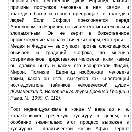
порывы его собственной души. Еврипид находит
причины поступков человека в нем самом, и
трагедию богов и героев превращает в трагедию
людей. Если Софокл преклоняется перед
Аполлоном, то Еврипид называет его мстительным и
злопамятным. Он не верит в божественное
происхождение закона и этических норм, его герои —
Медея и Федра — выступают против сложивщихся
обычаев и традиций. Софокл, по мнению
современников, представляет человека таким, каким
он должен быть и каким его изображали Фидий,
Мирон, Поликлет. Еврипид изображает человека
таким, каков он есть, выступая как «настоящий
исследователь тайников человеческой души»
(Куманецкий К. История культуры Древней Греции и
Рима. М.,
1990.
С.
112).
Рост индивидуализма в конце V века до н. э.
характеризует греческую культуру в целом, но
особенно значительно этот процесс выражен в
культурно - политической жизни Афин. Терпят