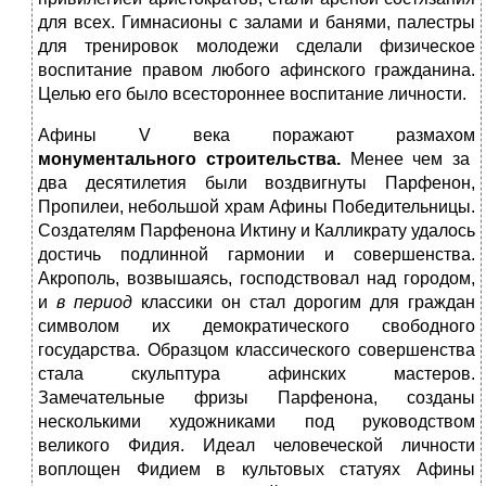
для всех. Гимнасионы с залами и банями, палестры
для тренировок молодежи сделали физическое
воспитание правом любого афинского гражданина.
Целью его было всестороннее воспитание личности.
Афины V века поражают размахом
монументального строительства.
Менее чем за
два десятилетия были воздвигнуты Парфенон,
Пропилеи, небольшой храм Афины Победительницы.
Создателям Парфенона Иктину и Калликрату удалось
достичь подлинной гармонии и совершенства.
Акрополь, возвышаясь, господствовал над городом,
и
в период
классики он стал дорогим для граждан
символом их демократического свободного
государства. Образцом классического совершенства
стала скульптура афинских мастеров.
Замечательные фризы Парфенона, созданы
несколькими художниками под руководством
великого Фидия. Идеал человеческой личности
воплощен Фидием в культовых статуях Афины