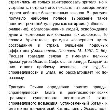
стремились не только заинтересовать зрителя, но и
устрашить, потрясти его, показать на примере жизни
героев действие божественных законов. В трагедии
получило наиболее полное выражение такое
понятие греческой культуры как
катарсис
(kathoros —
очищение), облагораживание людей, освобождение
души от «скверны» или болезненных аффектов. По
словам Аристотеля, трагедия «совершает путем
сострадания и страха очищение подобных
аффектов»
(Аристотель. Поэтика. М.,
1957.
С.
56).
Расцвет трагедии связан с именами великих
драматургов Эсхила, Софокла, Еврипида. Каждый из
них ставит проблему человека, его судьбы,
справедливости и блага, но рассматривает их по-
разному.
Трагедии Эсхила определяли понятия правды,
справедливости, блага в религиозно-этических
границах: существовал неотвратимый закон
справедливого возмездия, установленный богами и
ими же контролируемый. Как правило у Эсхила воля