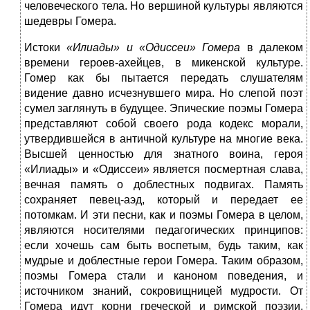
человеческого тела. Но вершиной культуры являются
шедевры Гомера.
Истоки
«Илиады» и «Одиссеи» Гомера
в далеком
времени героев-ахейцев, в микенской культуре.
Гомер как бы пытается передать слушателям
видение давно исчезнувшего мира. Но слепой поэт
сумел заглянуть в будущее. Эпические поэмы Гомера
представляют собой своего рода кодекс морали,
утвердившейся в античной культуре на многие века.
Высшей ценностью для знатного воина, героя
«Илиады» и «Одиссеи» является посмертная слава,
вечная память о доблестных подвигах. Память
сохраняет певец-аэд, который и передает ее
потомкам. И эти песни, как и поэмы Гомера в целом,
являются носителями педагогических принципов:
если хочешь сам быть воспетым, будь таким, как
мудрые и доблестные герои Гомера. Таким образом,
поэмы Гомера стали и каноном поведения, и
источником знаний, сокровищницей мудрости. От
Гомера идут корни греческой и римской поэзии,