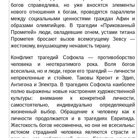
богов справедлива, но уже вносятся элементы
нового отношения к богам, проводятся параллели
между социальными ценностями граждан Афин и
образами олимпийцев. В трагедии «Прикованный
Прометей» люди, овладевшие огнем, устами титана
Прометея бросают вызов всемогущему Зевсу —
жестокому, внушающему ненависть тирану.
Конфликт трагедий Софокла — противоборство
человека и неотвратимого рока. Воля богов
всесильна, но и люди, герои его трагедий — личности
непреклонные и стойкие. Таковы Креонт и Эдип,
Антигона и Электра. В трагедиях Софокла наиболее
полно выражены новые настроения художественной
культуры: внимание к конкретной личности,
самостоятельно, индивидуально определяющей
жизненный выбор. Обращение к человеку как к
личности продолжается и в трагедиях Еврипида.
Жестокость богов несомненна, но они не всесильны:
истоком страданий человека являются страсти и