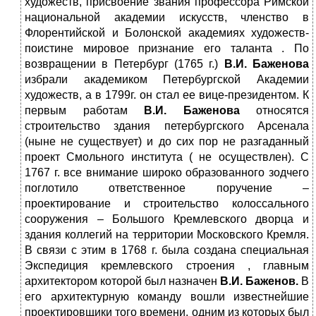
художеств, присвоение звания профессора Римской
национальной академии искусств, членство в
Флорентийской и Болонской академиях художеств-
поистине мировое признание его таланта . По
возвращении в Петербург (1765 г.)
В.И. Баженова
избрали академиком Петербургской Академии
художеств, а в 1799г. он стал ее вице-президентом. К
первым работам
В.И. Баженова
относятся
строительство здания петербургского Арсенала
(ныне не существует) и до сих пор не разгаданный
проект Смольного института ( не осуществлен). С
1767 г. все внимание широко образованного зодчего
поглотило ответственное поручение –
проектирование и строительство колоссального
сооружения – Большого Кремлевского дворца и
здания коллегий на территории Московского Кремля.
В связи с этим в 1768 г. была создана специальная
Экспедиция кремлевского строения , главным
архитектором которой был назначен
В.И.
Баженов.
В
его архитектурную команду вошли известнейшие
проектировщики того времени, одним из которых был