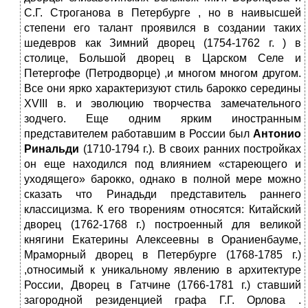
С.Г. Строганова в Петербурге , но в наивысшей
степени его талант проявился в создании таких
шедевров как Зимний дворец (1754-1762 г. ) в
столице, Большой дворец в Царском Селе и
Петергофе (Петродворце) ,и многом многом другом.
Все они ярко характеризуют стиль барокко середины
XVIII в. и эволюцию творчества замечательного
зодчего. Еще одним ярким иностранным
представителем работавшим в России был
Антонио
Ринальди
(1710-1794 г.). В своих ранних постройках
он еще находился под влиянием «стареющего и
уходящего» барокко, однако в полной мере можно
сказать что Ринадьди представитель раннего
классицизма. К его творениям относятся: Китайский
дворец (1762-1768 г.) построенный для великой
княгини Екатерины Алексеевны в Ораниенбауме,
Мраморный дворец в Петербурге (1768-1785 г.)
,относимый к уникальному явлению в архитектуре
России, Дворец в Гатчине (1766-1781 г.) ставший
загородной резиденцией графа Г.Г. Орлова .