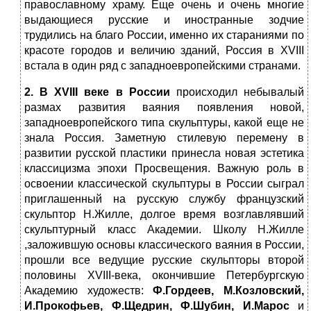
православному храму. Еще очень и очень многие
выдающиеся русские и иностранные зодчие
трудились на благо России, именно их стараниями по
красоте городов и величию зданий, Россия в XVIII
встала в один ряд с западноевропейскими странами.
2.
В
XVIII
веке в России
происходил небывалый
размах развития ваяния появления новой,
западноевропейского типа скульптуры, какой еще не
знала Россия. Заметную стилевую перемену в
развитии русской пластики принесла новая эстетика
классицизма эпохи Просвещения. Важную роль в
освоении классической скульптуры в России сыграл
приглашенный на русскую службу французский
скульптор Н.Жилле, долгое время возглавлявший
скульптурный класс Академии. Школу Н.Жилле
,заложившую основы классического ваяния в России,
прошли все ведущие русские скульпторы второй
половины XVIII-века, окончившие Петербургскую
Академию художеств:
Ф.Гордеев, М.Козловский,
И.Прокофьев, Ф.Щедрин, Ф.Шубин, И.Марос
и