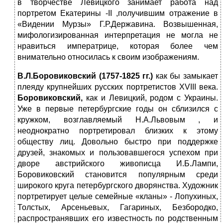
в творчестве Левицкого занимает работа над
портретом Екатерины -II ,получившим отражение в
«Видении Мурзы» Г.Р.Державина. Возвышенная,
мифологизированная интерпретация не могла не
нравиться императрице, которая более чем
внимательно относилась к своим изображениям.
В.Л.Боровиковский (1757-1825 гг.)
как бы замыкает
плеяду крупнейших русских портретистов XVIII века.
Боровиковский,
как и Левицкий, родом с Украины.
Уже в первые петербургские годы он сблизился с
кружком, возглавляемый Н.А.Львовым , и
неоднократно портретировал близких к этому
обществу лиц. Довольно быстро при поддержке
друзей, знакомых и пользовавшегося успехом при
дворе австрийского живописца И.Б.Лампи,
Боровиковский становится популярным среди
широкого круга петербургского дворянства. Художник
портретирует целые семейные «кланы» - Лопухиных,
Толстых, Арсеньевых, Гагариных, Безбородко,
распространявших его известность по родственным