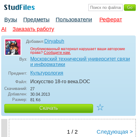
Вузы
Предметы
Пользователи
Реферат
AI
Заказать работу
Diryabuh
Добавил:
Опубликованный материал нарушает ваши авторские
права?
Сообщите нам.
Московский технический университет связи
Вуз:
и информатики
Культурология
Предмет:
Искусство 18-го века
.DOC
Файл:
Скачиваний:
27
Добавлен:
30.04.2013
Размер:
81 Кб
☆
Скачать
1 / 2
Следующая >