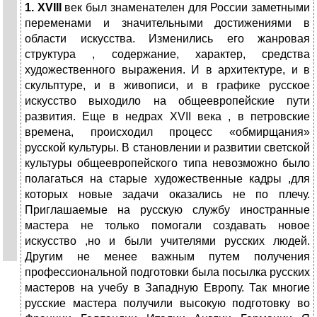
1
.
XVIII
век был знаменателен для России заметными
переменами и значительными достижениями в
области искусства. Изменились его жанровая
структура , содержание, характер, средства
художественного выражения. И в архитектуре, и в
скульптуре, и в живописи, и в графике русское
искусство выходило на общеевропейские пути
развития. Еще в недрах XVII века , в петровские
времена, происходил процесс «обмирщания»
русской культуры. В становлении и развитии светской
культуры общеевропейского типа невозможно было
полагаться на старые художественные кадры ,для
которых новые задачи оказались не по плечу.
Приглашаемые на русскую службу иностранные
мастера не только помогали создавать новое
искусство ,но и были учителями русских людей.
Другим не менее важным путем получения
профессиональной подготовки была посылка русских
мастеров на учебу в Западную Европу. Так многие
русские мастера получили высокую подготовку во