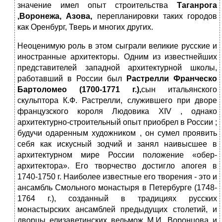
значение имел опыт строительства
Таганрога
,Воронежа, Азова,
перепланировки таких городов
как Оренбург, Тверь и многих других.
Неоценимую роль в этом сыграли великие русские и
иностранные архитекторы. Одним из известнейших
представителей западной архитектурной школы,
работавший в России был
Растрелли Франческо
Бартоломео (1700-1771 г.),
сын итальянского
скульптора К.Ф. Растрелли, служившего при дворе
французского короля Людовика XIV , однако
архитектурно-строительный опыт приобрел в России ;
будучи одаренным художником , он сумел проявить
себя как искусный зодчий и занял наивысшее в
архитектурном мире России положение «обер-
архитектора». Его творчество достигло апогея в
1740-1750 г. Наиболее известные его творения - это и
ансамбль Смольного монастыря в Петербурге (1748-
1764 г.), созданный в традициях русских
монастырских ансамблей предыдущих столетий, и
дворцы елизаветинских вельмож М.И. Воронцова и