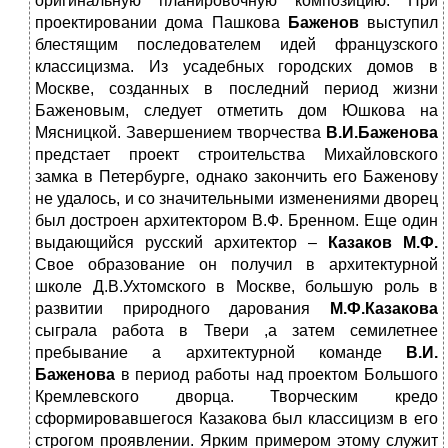
оригинальную планировочную композицию. При
проектировании дома Пашкова
Баженов
выступил
блестящим последователем идей французского
классицизма. Из усадебных городских домов в
Москве, созданных в последний период жизни
Баженовым, следует отметить дом Юшкова на
Мясницкой. Завершением творчества
В.И.Баженова
предстает проект строительства Михайловского
замка в Петербурге, однако закончить его Баженову
не удалось, и со значительными изменениями дворец
был достроен архитектором В.Ф. Бренном. Еще один
выдающийся русский архитектор –
Казаков М.Ф.
Свое образование он получил в архитектурной
школе Д.В.Ухтомского в Москве, большую роль в
развитии природного дарования
М.Ф.Казакова
сыграла работа в Твери ,а затем семилетнее
пребывание а архитектурной команде
В.И.
Баженова
в период работы над проектом Большого
Кремлевского дворца. Творческим кредо
сформировавшегося Казакова был классицизм в его
строгом проявлении. Ярким примером этому служит