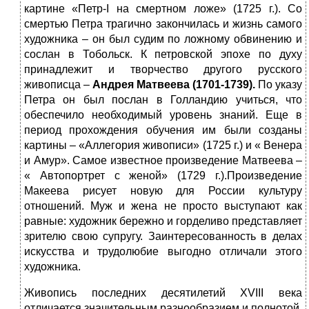
картине «Петр-I на смертном ложе» (1725 г.). Со
смертью Петра трагично закончилась и жизнь самого
художника – он был судим по ложному обвинению и
сослан в Тобольск. К петровской эпохе по духу
принадлежит и творчество другого русского
живописца –
Андрея Матвеева (1701-1739).
По указу
Петра он был послан в Голландию учиться, что
обеспечило необходимый уровень знаний. Еще в
период прохождения обучения им были созданы
картины – «Аллегория живописи» (1725 г.) и « Венера
и Амур». Самое известное произведение Матвеева –
« Автопортрет с женой» (1729 г.).Произведение
Макеева рисует новую для России культуру
отношений. Муж и жена не просто выступают как
равные: художник бережно и горделиво представляет
зрителю свою супругу. Заинтересованность в делах
искусства и трудолюбие выгодно отличали этого
художника.
Живопись последних десятилетий XVIII века
отличается значительным разнообразием и полнотой.