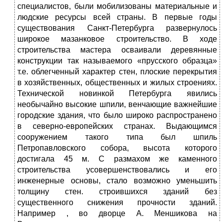
специалистов, были мобилизованы материальные и
людские ресурсы всей страны. В первые годы
существования Санкт-Петербурга развернулось
широкое мазанковое строительство. В ходе
строительства мастера осваивали деревянные
конструкции так называемого «прусского образца»
т.е. облегченный характер стен, плоские перекрытия
в хозяйственных, общественных и жилых строениях.
Технической новинкой Петербурга явились
необычайно высокие шпили, венчающие важнейшие
городские здания, что было широко распространено
в северно-европейских странах. Выдающимся
сооружением такого типа был шпиль
Петропавловского собора, высота которого
достигала 45 м. С размахом же каменного
строительства усовершенствовались и его
инженерные основы, стало возможно уменьшить
толщину стен. строившихся зданий без
существенного снижения прочности зданий.
Например , во дворце А. Меншикова на