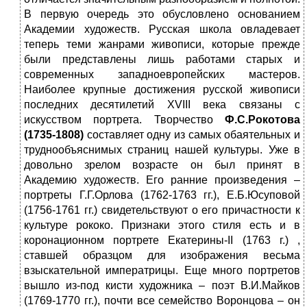
В первую очередь это обусловлено основанием
Академии художеств. Русская школа овладевает
теперь теми жанрами живописи, которые прежде
были представлены лишь работами старых и
современных западноевропейских мастеров.
Наиболее крупные достижения русской живописи
последних десятилетий XVIII века связаны с
искусством портрета. Творчество
Ф.С.Рокотова
(1735-1808)
составляет одну из самых обаятельных и
труднообъяснимых страниц нашей культуры. Уже в
довольно зрелом возрасте он был принят в
Академию художеств. Его ранние произведения –
портреты Г.Г.Орлова (1762-1763 гг.), Е.Б.Юсуповой
(1756-1761 гг.) свидетельствуют о его причастности к
культуре рококо. Признаки этого стиля есть и в
коронационном портрете Екатерины-II (1763 г.) ,
ставшей образцом для изображения весьма
взыскательной императрицы. Еще много портретов
вышло из-под кисти художника – поэт В.И.Майков
(1769-1770 гг.), почти все семейство Воронцова – он