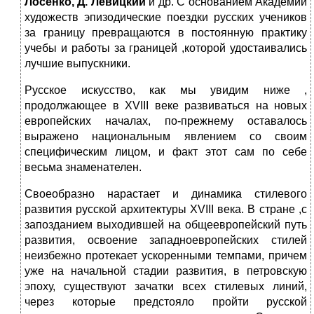
Лосенко, Д. Левицкий
и др. С основанием Академии
художеств эпизодические поездки русских учеников
за границу превращаются в постоянную практику
учебы и работы за границей ,которой удостаивались
лучшие выпускники.
Русское искусство, как мы увидим ниже ,
продолжающее в XVIII веке развиваться на новых
европейских началах, по-прежнему оставалось
выражено национальным явлением со своим
специфическим лицом, и факт этот сам по себе
весьма знаменателен.
Своеобразно нарастает и динамика стилевого
развития русской архитектуры XVIII века. В стране ,с
запозданием выходившей на общеевропейский путь
развития, освоение западноевропейских стилей
неизбежно протекает ускоренными темпами, причем
уже на начальной стадии развития, в петровскую
эпоху, существуют зачатки всех стилевых линий,
через которые предстояло пройти русской