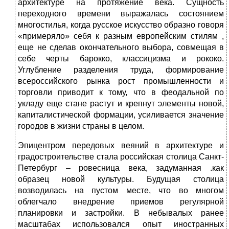
архитектуре на протяжение века. Сущность
переходного времени выражалась состоянием
многостилья, когда русское искусство образно говоря
«примеряло» себя к разным европейским стилям ,
еще не сделав окончательного выбора, совмещая в
себе черты барокко, классицизма и рококо.
Углубление разделения труда, формирование
всероссийского рынка рост промышленности и
торговли приводит к тому, что в феодальной по
укладу еще стане растут и крепнут элементы новой,
капиталистической формации, усиливается значение
городов в жизни страны в целом.
Эпицентром передовых веяний в архитектуре и
градостроительстве стала российская столица Санкт-
Петербург – ровесница века, задуманная .как
образец новой культуры. Будущая столица
возводилась на пустом месте, что во многом
облегчало внедрение приемов регулярной
планировки и застройки. В небывалых ранее
масштабах использовался опыт иностранных