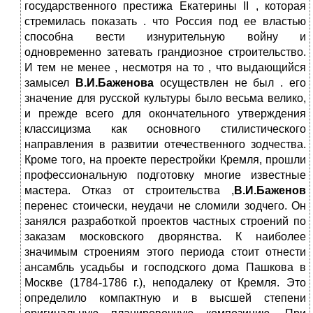
государственного престижа Екатерины II , которая
стремилась показать . что Россия под ее властью
способна вести изнурительную войну и
одновременно затевать грандиозное строительство.
И тем не менее , несмотря на то , что выдающийся
замысел
В.И.Баженова
осуществлен не был . его
значение для русской культуры было весьма велико,
и прежде всего для окончательного утверждения
классицизма как основного стилистического
направления в развитии отечественного зодчества.
Кроме того, на проекте перестройки Кремля, прошли
профессиональную подготовку многие известные
мастера. Отказ от строительства ,
В.И.Баженов
перенес стоически, неудачи не сломили зодчего. Он
занялся разработкой проектов частных строений по
заказам московского дворянства. К наиболее
значимым строениям этого периода стоит отнести
ансамбль усадьбы и господского дома Пашкова в
Москве (1784-1786 г.), неподалеку от Кремля. Это
определило компактную и в высшей степени