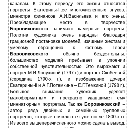
каналам. К этому периоду его жизни относятся
портреты Екатерины-II,ее многочисленных внуков,
министра финансов А.И.Васильева и его жены.
Преобладающее место в творчестве
Боровиковского
занимают камерные портреты.
Полотна художника очень нарядны благодаря
грациозной постановке моделей, изящным жестам и
умелому обращению к костюму. Герои
Боровиковского
обычно бездеятельны,
большинство моделей пребывает в упоении
собственной чувствительностью. Это выражают и
портрет М.И.Лопухиной (1797 г.),и портрет Скобеевой
(середина 1790-х г.), и изображение дочери
Екатерины-II и А.Г.Потемкина – Е.Г.Темкиной (1798 г.).
Большое внимание художник уделяет
малоформатным и прекрасно удавшимся ему
миниатюрным портретам. Так же
Боровиковский
–
автор ряда двойных и семейных групповых
портретов, которые появляются уже после 1800-х гг.
Из всего вышеперечисленного можно сделать вывод,