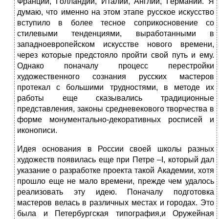
Франции, Голландии, Италии, Англии, Германии. Я
думаю, что именно на этом этапе русское искусство
вступило в более тесное соприкосновение со
стилевыми тенденциями, выработанными в
западноевропейском искусстве нового времени,
через которые предстояло пройти свой путь и ему.
Однако поначалу процесс перестройки
художественного сознания русских мастеров
протекал с большими трудностями, в методе их
работы еще сказывались традиционные
представления, законы средневекового творчества в
форме монументально-декоративных росписей и
иконописи.
Идея основания в России своей школы разных
художеств появилась еще при Петре –I, который дал
указание о разработке проекта такой Академии, хотя
прошло еще не мало времени, прежде чем удалось
реализовать эту идею. Поначалу подготовка
мастеров велась в различных местах и городах. Это
была и Петербургская типография,и Оружейная