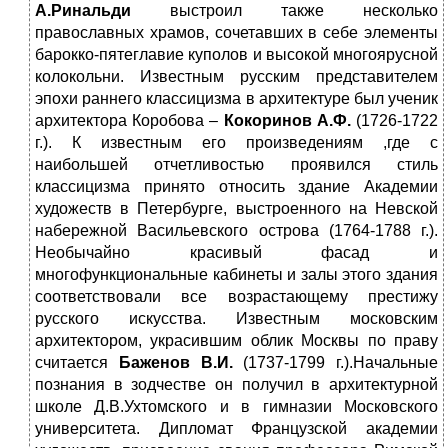
А.Ринальди
выстроил также несколько
православных храмов, сочетавших в себе элементы
барокко-пятеглавие куполов и высокой многоярусной
колокольни. Известным русским представителем
эпохи раннего классицизма в архитектуре был ученик
архитектора Коробова –
Кокоринов А.Ф.
(1726-1722
г.). К известным его произведениям ,где с
наибольшей отчетливостью проявился стиль
классицизма принято относить здание Академии
художеств в Петербурге, выстроенного на Невской
набережной Васильевского острова (1764-1788 г.).
Необычайно красивый фасад и
многофункциональные кабинеты и залы этого здания
соответствовали все возрастающему престижу
русского искусства. Известным московским
архитектором, украсившим облик Москвы по праву
считается
Баженов В.И.
(1737-1799 г.).Начальные
познания в зодчестве он получил в архитектурной
школе Д.В.Ухтомского и в гимназии Московского
университета. Дипломат Французской академии