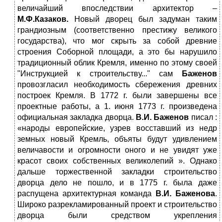
величайший впоследствии архитектор –
М.Ф.Казаков.
Новый дворец был задуман таким
грандиозным (соответственно престижу великого
государства), что мог скрыть за собой древние
строения Соборной площади, а это бы нарушило
традиционный облик Кремля, именно по этому своей
"Инструкцией к строительству..." сам
Баженов
провозгласил необходимость сбережения древних
построек Кремля. В 1772 г. были завершены все
проектные работы, а 1. июня 1773 г. произведена
официальная закладка дворца.
В.И. Баженов
писал :
«народы европейские, узрев восставший из недр
земных новый Кремль, объяты будут удивлением
величавости и огромности оного и не увидят уже
красот своих собственных великолепий ». Однако
дальше торжественной закладки строительство
дворца дело не пошло, и в 1775 г. была даже
распущена архитектурная команда
В.И. Баженова
.
Широко разрекламированный проект и строительство
дворца были средством укрепления