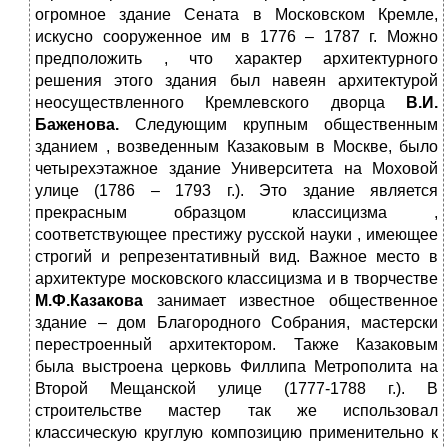
огромное здание Сената в Московском Кремле,
искусно сооруженное им в 1776 – 1787 г. Можно
предположить , что характер архитектурного
решения этого здания был навеян архитектурой
неосуществленного Кремлевского дворца
В.И.
Баженова.
Следующим крупным общественным
зданием , возведенным Казаковым в Москве, было
четырехэтажное здание Университета на Моховой
улице (1786 – 1793 г.). Это здание является
прекрасным образцом классицизма ,
соответствующее престижу русской науки , имеющее
строгий и репрезентативный вид. Важное место в
архитектуре московского классицизма и в творчестве
М.Ф.Казакова
занимает известное общественное
здание – дом Благородного Собрания, мастерски
перестроенный архитектором. Также Казаковым
была выстроена церковь Филлипа Метрополита на
Второй Мещанской улице (1777-1788 г.). В
строительстве мастер так же использовал
классическую круглую композицию применительно к