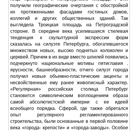
получили географические очертания с обостройкой
их протяженными фасадами гостиных домов,
коллегий и других общественных зданий. Так
выглядела Троицкая площадь на Петроградской
стороне. В середине века усилившаяся стилевая
тенденция к скульптурной экспрессии форм
сказалась на силуэте Петербурга, обогатившегося
множеством новых, высоко поднятых колоколен и
церквей. Причем в их виде вместо шпилей появились
подчеркнуто национальные мотивы пятиглавия .
ярусности, башнеобразности, отчего силуэт города
получил новые объемно-пластические акценты и
несвойственные ему ранее живописный характер.
«Регулярная» российская столица Петербург
становится символическим воплощением образа
самой абсолютистской империи с ее идеей
всеобщего порядка. Сферой, где также обретался
опыт регулярного регламентированного
строительства, были основанные в первой половине
века «города- крепости» и «города-заводы». Особое