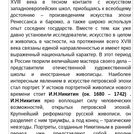
XVIII века в тесном контакте с искусством
западноевропейских школ, приобщаясь к всеобщему
достоянию – произведениям искусства эпохи
Ренессанса и барокко, а также широко используя
опыт соседних государств. Вместе с тем. как уже
давно установили исследователи, искусство в целом
и живопись в частности, на протяжении всего XVIII
века связаны единой направленностью и имеют ярко
выраженный национальный характер. В этот период
в России творили величайшие мастера своего дела –
представители отечественной художественной
школы и иностранные живописцы. Наиболее
интересным явлением в искусстве петровской эпохи
стал портрет. У истоков портретной живописи нового
времени стоит
И.Н.Никитин (ок. 1680 – 1742)
.
И.Н.Никитин
ярко воплощает силу человеческих
возможностей, открытых петровской эпохой.
Крупнейший реформатор русской живописи, он
разделяет с ним триумфы, а под конец – трагические
невзгоды. Портреты, созданные Никитиным в ранний
период, уже представляют собой вполне