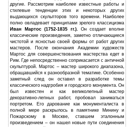
другие. Рассмотрим наиболее известные работы и
стилевые тенденции этих и некоторых других
выдающихся скульпторов того времени. Наиболее
полно овладевает принципами зрелого классицизма
Иван Мартос (1752-1835 гг.).
Он создает вполне
классические произведения, заметно отличающиеся
чистотой и ясностью своей формы от работ других
мастеров. После окончания Академии художеств
Мартос для совершенствования мастерства едет в
Рим. Где непосредственно соприкасается с античной
скульптурой. Мартос – мастер широкого диапазона,
обращавшийся к разнообразной тематике. Особенно
заметный след он оставил в разработке темы
классического надгробия и городского монумента. Он
был известен и как великолепный мастер
декоративно-лепных работ, пробовал заниматься
портретом. Его дарование как монументалиста в
полной мере раскрылось в памятнике Минину и
Пожарскому в Москве, ставшем эталонным
произведением – он нашел новые пути соединения