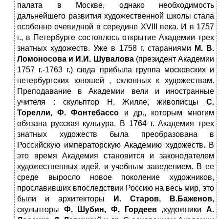
палата в Москве, однако необходимость
дальнейшего развития художественной школы стала
особенно очевидной в середине XVIII века. И в 1757
г., в Петербурге состоялось открытие Академии трех
знатных художеств. Уже в 1758 г. стараниями
М. В.
Ломоносова и И.И. Шувалова
(президент Академии
1757 г.-1763 г.) сюда прибыла группа московских и
петербургских юношей , склонных к художествам.
Преподавание в Академии вели и иностранные
учителя : скульптор Н. Жилле, живописцы
С.
Торелли, Ф. Фонтебассо
и др., которым многим
обязана русская культура. В 1764 г. Академия трех
знатных художеств была преобразована в
Российскую императорскую Академию художеств. В
это время Академия становится и законодателем
художественных идей, и учебным заведением. В ее
среде выросло новое поколение художников,
прославивших впоследствии Россию на весь мир, это
были и архитекторы
И. Старов,
В.Баженов,
скульпторы
Ф. Шубин, Ф. Гордеев
,художники
А.