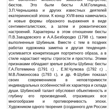
бюстов. Это были бюсты А.М.Голицина,
З.П.Чернышева и других известных деятелей
екатерининской эпохи. К концу XVIII-века намечались
и новые формы образного выражения в виде
сентименталистских, а затем и романтических
настроений. Характерны в этом отношении бюсты
П.В.Завадовского и А.А.Безбородко (1798 г.), также
выполненные Шубиным. Вместе с тем в поздних
работах художника заметна и другая тенденция-
усиливается конкретизация портретного образа, а в
стиле нарастают черты строгости и простоты. Этими
признаками обладают зрелые работы Шубина: бюсты
Г.А.Потемкина (1791 г.) , Е.М.Чулкова (1792 г.) ,
М.В.Ломоносова (1793 г.), и др. Ф.Шубин показал
своих современников в неповторимости
индивидуальных особенностей их характера и склада
души. Шубинский талант обусловил объективность и
глубину его произведений, отразивших все
многообразие и противоречивость эпохи.
Художником одного творения (созданного для России