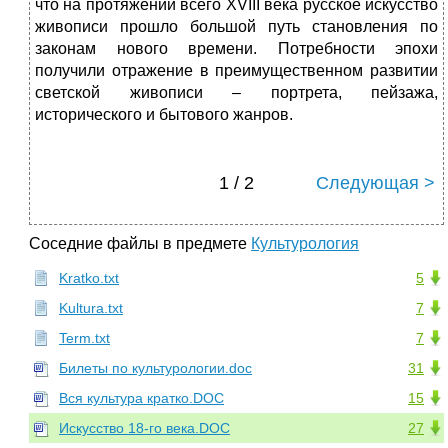
что на протяжении всего XVIII века русское искусство
живописи прошло большой путь становления по
законам нового времени. Потребности эпохи
получили отражение в преимущественном развитии
светской живописи – портрета, пейзажа,
исторического и бытового жанров.
1 / 2
Следующая >
Соседние файлы в предмете
Культурология
Kratko.txt
5
Kultura.txt
7
Term.txt
7
Билеты по культурологии.doc
31
Вся культура кратко.DOC
15
Искусство 18-го века.DOC
27