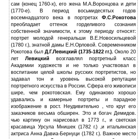
сам (конец 1760-х), его жена М.А.Воронцова и дети
(1770-е). В период восьмидесятых годов
восемнадцатого века в портретах
Ф.С.Рокотова
преобладает оттенок горделивого сознания
собственной значимости, к этому периоду относят:
портрет молодой генеральши В.Е.Новосильцевой
(1780 г.), знатной дамы Е.Н.Орловой. Современником
Рокотова был
Д.Г.Левицкий (1735-1822 гг.).
Около 20
лет
Левицкий
возглавлял портретный класс
Академии художеств и не только участвовал в
воспитании целой школы русских портретистов, но
задавал тон и уровень высокой репутации
портретного искусства в России. Сфера его живописи
шире, чем рокотовская. Ему одинаково хорошо
удавались и камерные портреты и парадное
изображение в рост. Неудивительно , что круг его
заказчиков весьма обширен. Это и богач Демидов.
чью картину он нарисовал в 1773 г., и светская
красавица Урсула Мнишек (1782 г.) ,и итальянская
актриса Анна Давиа-Бернуци (1782 г.). Важное место