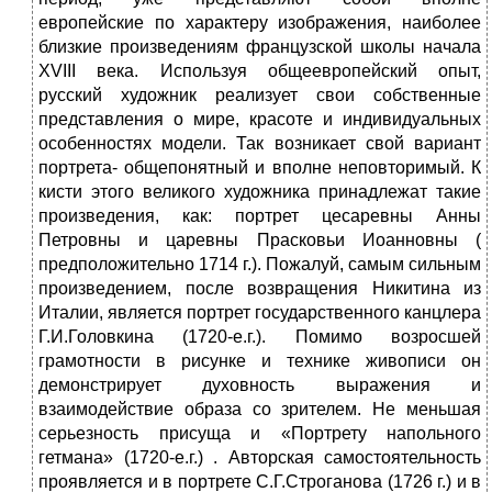
европейские по характеру изображения, наиболее
близкие произведениям французской школы начала
XVIII века. Используя общеевропейский опыт,
русский художник реализует свои собственные
представления о мире, красоте и индивидуальных
особенностях модели. Так возникает свой вариант
портрета- общепонятный и вполне неповторимый. К
кисти этого великого художника принадлежат такие
произведения, как: портрет цесаревны Анны
Петровны и царевны Прасковьи Иоанновны (
предположительно 1714 г.). Пожалуй, самым сильным
произведением, после возвращения Никитина из
Италии, является портрет государственного канцлера
Г.И.Головкина (1720-е.г.). Помимо возросшей
грамотности в рисунке и технике живописи он
демонстрирует духовность выражения и
взаимодействие образа со зрителем. Не меньшая
серьезность присуща и «Портрету напольного
гетмана» (1720-е.г.) . Авторская самостоятельность
проявляется и в портрете С.Г.Строганова (1726 г.) и в