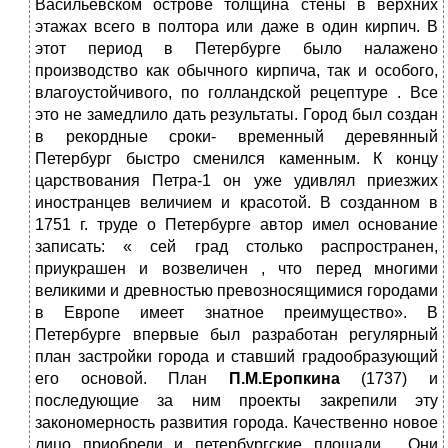
Васильевском острове толщина стены в верхних
этажах всего в полтора или даже в один кирпич. В
этот период в Петербурге было налажено
производство как обычного кирпича, так и особого,
влагоустойчивого, по голландской рецептуре . Все
это не замедлило дать результаты. Город был создан
в рекордные сроки- временный деревянный
Петербург быстро сменился каменным. К концу
царствования Петра-1 он уже удивлял приезжих
иностранцев величием и красотой. В созданном в
1751 г. труде о Петербурге автор имел основание
записать: « сей град столько распространен,
приукрашен и возвеличен , что перед многими
великими и древностью превозносящимися городами
в Европе имеет знатное преимущество». В
Петербурге впервые был разработан регулярный
план застройки города и ставший градообразующий
его основой. План
П.М.Еропкина
(1737) и
последующие за ним проекты закрепили эту
закономерность развития города. Качественно новое
лицо приобрели и петербургские площади . Они