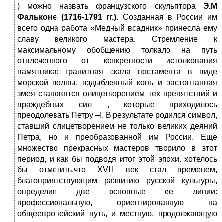
) можно назвать французского скульптора
Э.М
Фальконе (1716-1791 гг.).
Созданная в России им
всего одна работа «Медный всадник» принесла ему
славу великого мастера. Стремление к
максимальному обобщению толкало на путь
отвлеченного от конкретности истолкования
памятника: гранитная скала постамента в виде
морской волны, вздыбленный конь и растоптанная
змея становятся олицетворением тех препятствий и
враждебных сил , которые приходилось
преодолевать Петру –I. В результате родился символ,
ставший олицетворением не только великих деяний
Петра, но и преобразованной им России. Еще
множество прекрасных мастеров творило в этот
период, и как бы подводя итог этой эпохи. хотелось
бы отметить,что XVIII век стал временем,
благоприятствующим развитию русской культуры,
определив две основные ее линии:
профессиональную, ориентированную на
общеевропейский путь, и местную, продолжающую