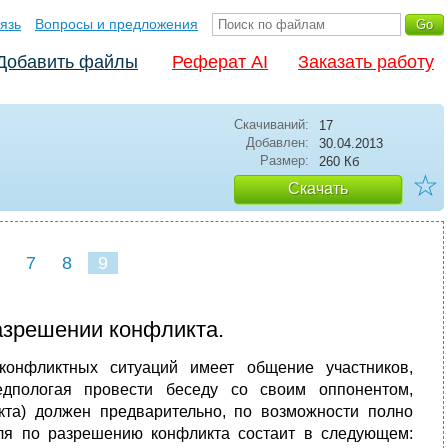
язь
Вопросы и предложения
Добавить файлы
Реферат AI
Заказать работу
Скачиваний:
17
Добавлен:
30.04.2013
Размер:
260 Кб
☆
Скачать
7
8
9
азрешении конфликта.
конфликтных ситуаций имеет общение участников,
едпологая провести беседу со своим оппонентом,
кта) должен предварительно, по возможности полно
ля по разрешению конфликта состаит в следующем: