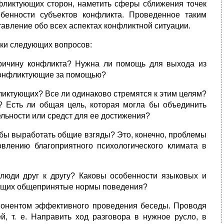
фликтующих сторон, наметить сферы сближения точек
бенности субъектов конфликта. Проведенное таким
авление обо всех аспектах конфликтной ситуации.
вки следующих вопросов:
ичину конфликта? Нужна ли помощь для выхода из
конфликтующие за помощью?
ликтующих? Все ли одинаково стремятся к этим целям?
? Есть ли общая цель, которая могла бы объединить
льности или средст для ее достижения?
бы выработать общие взгяды? Это, конечно, проблемы
влению благоприятного психологического климата в
 люди друг к другу? Каковы особенности языковых и
ющих общепринятые нормы поведения?
понентом эффективного проведения беседы. Проводя
й, т. е. Направить ход разговора в нужное русло, в