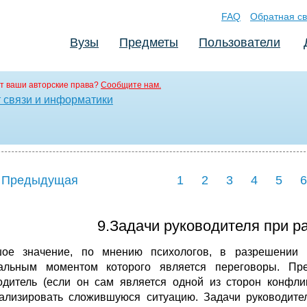
FAQ
Обратная св
Вузы
Предметы
Пользователи
т ваши авторские права?
Сообщите нам.
т связи и информатики
 Предыдущая
1
2
3
4
5
6
9.Задачи руководителя при р
ое значение, по мнению психологов, в разрешении 
альным моментом которого является переговоры. Пр
одитель (если он сам является одной из сторон конфли
ализировать сложившуюся ситуацию. Задачи руководите