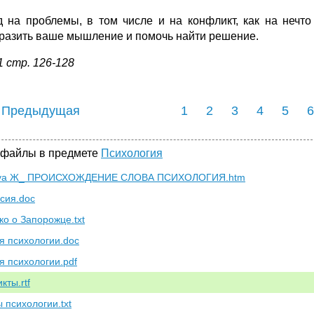
д на проблемы, в том числе и на конфликт, как на нечт
разить ваше мышление и помочь найти решение.
1 стр. 126-128
 Предыдущая
1
2
3
4
5
6
 файлы в предмете
Психология
уа Ж_ ПРОИСХОЖДЕНИЕ СЛОВА ПСИХОЛОГИЯ.htm
сия.doc
ко о Запорожце.txt
я психологии.doc
я психологии.pdf
кты.rtf
 психологии.txt