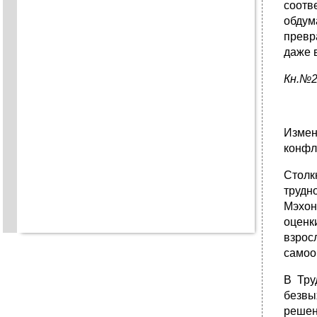
соотв
обдум
превр
даже 
Кн.№2
Измен
конфл
Столк
трудн
Мэхон
оценк
взрос
самоо
В Тру
безвы
решен