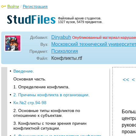
Войти
/
Регистрация
Файловый архив студентов.
1327 вузов, 5479 предметов.
Diryabuh
Добавил:
Опубликованный материал нарушае
Московский технический университе
Вуз:
Психология
Предмет:
Конфликты
.rtf
Файл:
•
Введение.
Основная часть.
<<
<
1. Определение конфликта.
•
2. Причины конфликта в организации.
•
Кн.№2 стр.94-98
2. Основные типы конфликтов по
Больш
отношению к субъектам.
центр
3. Конфликты с точки зрения причин
руков
конфликтной ситуации.
проан