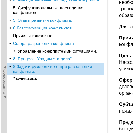
•
4. Функциональные последствия конфликта.
необх
5. Дисфункциональные последствия
зрени
конфликтов.
образ
•
5. Этапы развития конфликта.
Для э
•
6.Классификация конфликтов.
Причины конфликта
Причи
•
Сфера разрешения конфликта
конфл
7. Управление конфликтными ситуациями.
Цель
•
8. Процесс "Уладим это дело".
Наско
•
9.Задачи руководителя при разрешении
◄Содержание◄
усили
конфликта.
Заключение.
Сфер
делов
орган
Субъ
неязы
Предв
бесед