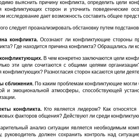
одимо выяснить причину конфликта, определить цели кон
я конфликтующих сторон и уточнить поведенческие осо
ом исследование дает возможность составить общее предст
того следует проанализировать обстановку путем подстано
на конфликта.
Осознают ли конфликтующие стороны пр
икта? Где находится причина конфликта? Обращались ли 
 конфликтующих.
В чем конкретно заключаются цели конф
лько эти цели сочитаются с общими целями организации
я конфликтующих? Разногласия сторон касаются цели деяте
ы сближения.
По каким проблемам конфликтующие могли 
ой и эмоциональной атмосферы, способствующей устано
изации.
екты конфликта.
Кто является лидером? Как относятся
ковых факторов общения? Действуют ли среди конфликту
арительный анализ ситуации является необходимым ком
у, руководитель должен сохранить контроль над ситуацие