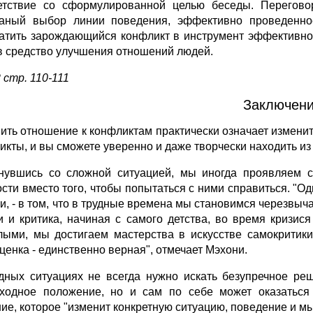
етствие со сформулированной целью беседы. Перегово
аный выбор линии поведения, эффективно проведенное
атить зарождающийся конфликт в инструмент эффективно
в средство улучшения отношений людей.
 стр. 110-111
Заключени
ить отношение к конфликтам практически означает изменить
икты, и вы сможете уверенно и даже творчески находить из
нувшись со сложной ситуацией, мы иногда проявляем с
ости вместо того, чтобы попытаться с ними справиться. "Од
и, - в том, что в трудные времена мы становимся черезвыча
и и критика, начиная с самого детства, во время кризис
лыми, мы достигаем мастерства в искусстве самокритик
ценка - единственно верная", отмечает Мэхони.
дных ситуациях не всегда нужно искать безупречное реш
ходное положение, но и сам по себе может оказаться
ие, которое "изменит конкретную ситуацию, поведение и м