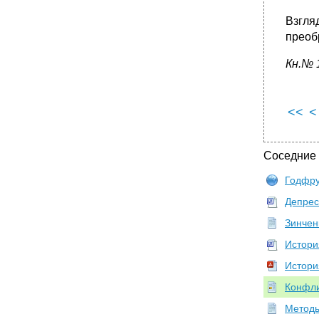
Взгля
преоб
Кн.№ 
<<
<
Соседние
Годфр
Депрес
Зинчен
Истори
Истори
Конфли
Методы