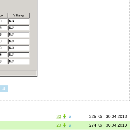
4
30
325 Кб
30.04.2013
#
23
274 Кб
30.04.2013
#