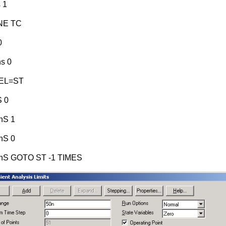
 1
NE TC
0
s 0
EL=ST
S 0
nS 1
nS 0
2nS GOTO ST -1 TIMES