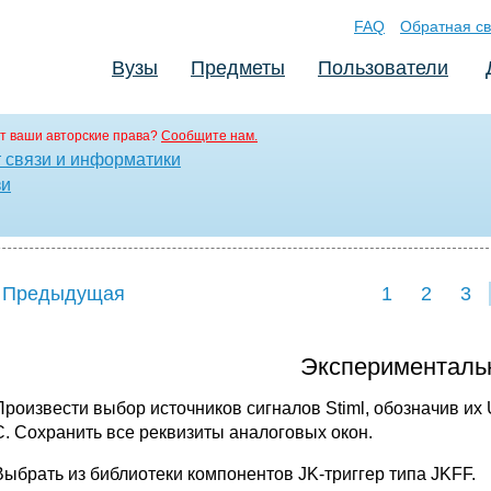
FAQ
Обратная св
Вузы
Предметы
Пользователи
т ваши авторские права?
Сообщите нам.
т связи и информатики
зи
 Предыдущая
1
2
3
Экспериментальн
Произвести выбор источников сигналов Stiml, обозначив их U1
С. Сохранить все реквизиты аналоговых окон.
Выбрать из библиотеки компонентов JK-триггер типа JKFF.