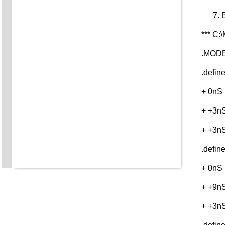
*** C
.MODE
.defin
+ 0nS
+ +3n
+ +3n
.defin
+ 0nS
+ +9n
+ +3n