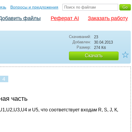
язь
Вопросы и предложения
Добавить файлы
Реферат AI
Заказать работу
Скачиваний:
23
Добавлен:
30.04.2013
Размер:
274 Кб
☆
Скачать
4
ая часть
,U2,U3,U4 и U5, что соответствует входам R, S, J, К,