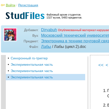
Войти
/
Регистрация
Файловый архив студентов.
1327 вузов, 5483 предметов.
Diryabuh
Добавил:
Опубликованный материал нарушае
Московский технический университе
Вуз:
Электроника в технике почтовой свя
Предмет:
Лабы
/ Лабы (цикл 2)
.doc
Файл:
•
Синхронный rs-триггер
•
Экспериментальная часть
<<
<
•
Экспериментальная часть
•
Экспериментальная часть