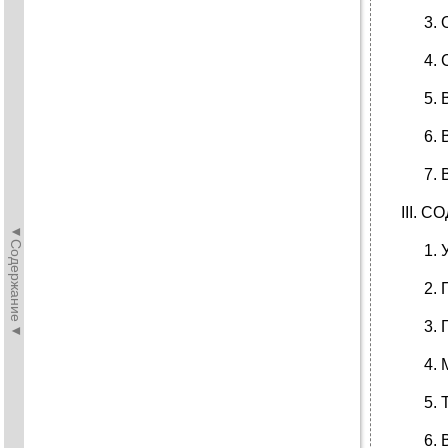
III. 
◄Содержание◄