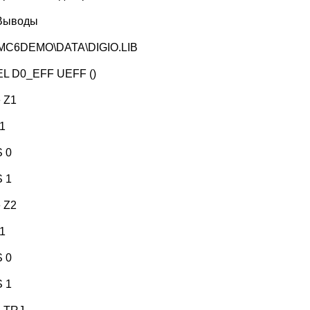
Выводы
:\MC6DEMO\DATA\DIGIO.LIB
L D0_EFF UEFF ()
e Z1
 1
S 0
S 1
e Z2
 1
S 0
S 1