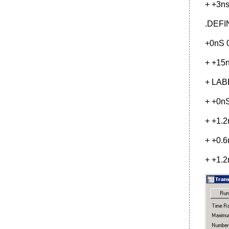
+ +3ns
.DEFI
+0nS 
+ +15n
+ LAB
+ +0n
+ +1.2
+ +0.6
+ +1.