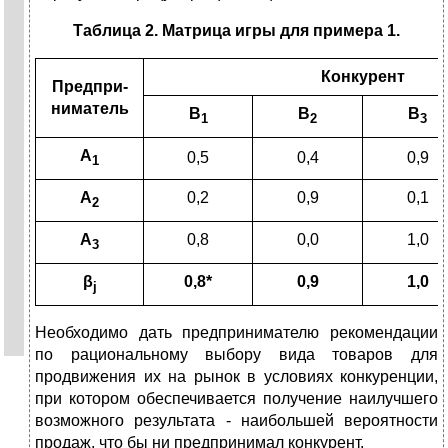
Таблица 2. Матрица игры для примера 1.
Конкурент
Предпри­
ниматель
B
B
B
1
2
3
A
0,5
0,4
0,9
1
A
0,2
0,9
0,1
2
A
0,8
0,0
1,0
3
β
0,8*
0,9
1,0
j
Необходимо дать предпринимателю рекомендации
по раци­ональному выбору вида товаров для
продвижения их на рынок в условиях конкуренции,
при котором обеспечивается получение наилучшего
возможного результата - наибольшей вероятности
продаж, что бы ни предпринимал конкурент.