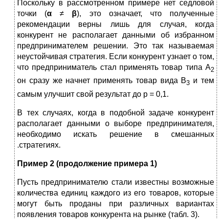
Поскольку в рассмотренном примере нет седловой
точки (
α
≠
β
), это означает, что полученные
рекомендации верны лишь для случая, когда
конкурент не располагает данными об избранном
предпринимателем решении. Это так называемая
неустойчивая стратегия. Если конкурент узнает о том,
что предприниматель стал применять товар типа А
2
он сразу же начнет применять товар вида В
и тем
3
самым улучшит свой результат до р = 0,1.
В тех случаях, когда в подобной задаче конкурент
распола­гает данными о выборе предпринимателя,
необходимо искать ре­шение в смешанных
.стратегиях.
Пример
2 (продолжение примера 1)
Пусть предпринимателю стали известны возможные
количества единиц каждого из его товаров, которые
могут быть проданы при различных вариантах
появления товаров конкурента на рынке (табл. 3).