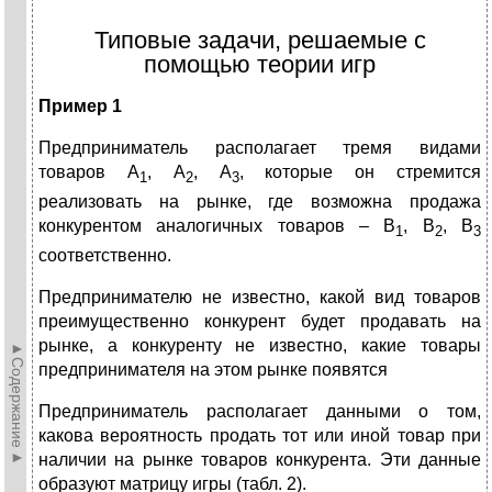
Типовые задачи, решаемые с
помощью теории игр
Пример
1
Предприниматель располагает тремя видами
товаров А
, А
, А
, которые он стремится
1
2
3
реализовать на рынке, где возможна продажа
конкурентом аналогичных товаров – В
, В
, В
1
2
3
соответственно.
Предпринимателю не известно, какой вид товаров
преиму­щественно конкурент будет продавать на
рынке, а конкуренту не известно, какие товары
►Содержание►
предпринимателя на этом рынке появятся
Предприниматель располагает данными о том,
какова веро­ятность продать тот или иной товар при
наличии на рынке товаров конкурента. Эти данные
образуют матрицу игры (табл. 2).