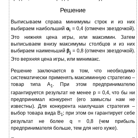
Решение
Выписываем справа минимумы строк и из них
выбираем наибольший
α
= 0,4 (отмечен звездочкой).
i
Это нижняя цена игры, или максимин. Затем
выписываем внизу максимумы столбцов и из них
выбираем наименьший
β
= 0,8 (отмечен звездочкой).
j
Это верхняя цена игры, или минимакс.
Решение заключается в том, что необходимо
систематичес­ки применять максиминную стратегию –
товар типа A
. При этом предпринимателю
1
гарантируется результат не менее р = 0,4, что бы ни
предпринимал конкурент (его замыслы нам не
известны). Для конкурента наилучшая стратегия –
выбор товара вида В
; при этом он гарантирует себе
1
результат не более q = 0,8 (чем прибыль
предпринимателя больше, тем для него хуже).