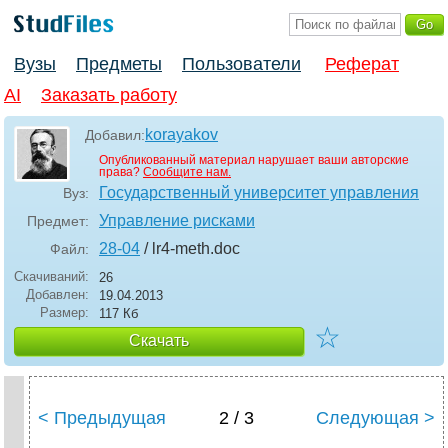
Вузы
Предметы
Пользователи
Реферат
AI
Заказать работу
korayakov
Добавил:
Опубликованный материал нарушает ваши авторские
права?
Сообщите нам.
Государственный университет управления
Вуз:
Управление рисками
Предмет:
28-04
/ lr4-meth
.doc
Файл:
Скачиваний:
26
Добавлен:
19.04.2013
Размер:
117 Кб
☆
Скачать
< Предыдущая
2 / 3
Следующая >