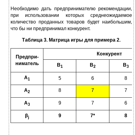
Необходимо дать предпринимателю рекомендации,
при использовании которых среднеожидаемое
количество проданных товаров будет наибольшим,
что бы ни предпринимал конкурент.
Таблица 3. Матрица игры для примера 2.
Конкурент
Предпри­
ниматель
B
B
B
1
2
3
A
5
6
8
1
A
8
7
7
2
A
9
7
6
3
β
9
7*
8
j