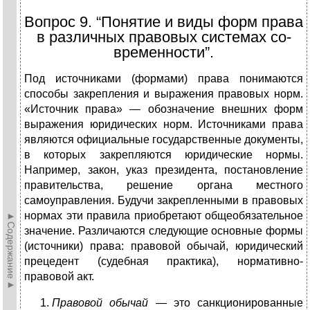
Вопрос 9. “Понятие и виды форм права
в различных правовых системах со­
временности”.
Под источниками (формами) права понимаются
способы закрепления и выражения правовых норм.
«Источник права» — обозначение внешних форм
выражения юридических норм. Источниками права
являются официальные государственные документы,
в которых закрепляются юридические нормы.
Например, закон, указ президента, постановление
правительства, решение органа местного
самоуправления. Будучи закрепленными в правовых
нормах эти правила приобретают общеобязательное
►Содержание►
значение. Различаются следующие основные формы
(источники) права: правовой обычай, юридический
прецедент (судебная практика), нормативно-
правовой акт.
Правовой
обычай
— это санкционированные