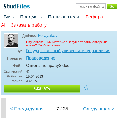
Вузы
Предметы
Пользователи
Реферат
AI
Заказать работу
korayakov
Добавил:
Опубликованный материал нарушает ваши авторские
права?
Сообщите нам.
Государственный университет управления
Вуз:
Правоведение
Предмет:
Ответы по праву2
.doc
Файл:
Скачиваний:
42
Добавлен:
19.04.2013
Размер:
482 Кб
☆
Скачать
< Предыдущая
7 / 35
Следующая >