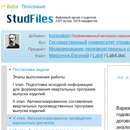
Войти
/
Регистрация
Файловый архив студентов.
1327 вузов, 5479 предметов.
korayakov
Добавил:
Опубликованный материал наруша
Государственный университет управ
Вуз:
Моделирование производственных с
Предмет:
Мирончук Евгений
/
Lab4
/ Lab4
.doc
Файл:
•
Постановка задачи.
Этапы выполнения работы.
<<
<
I этап. Подготовка исходной информации
для формирования квартальных программ
выпуска изделий.
II этап. Автоматизированное составление
квартальных производственных программ
Вариа
выпуска изделий.
годов
•
V этап. Автоматизированное проведение
догов
вариантных расчетов.
анало