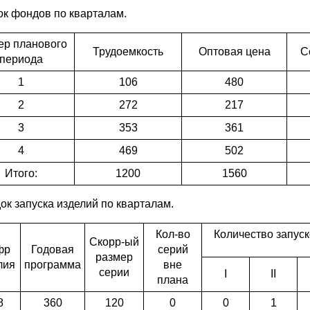
ок фондов по кварталам.
р планового
Трудоемкость
Оптовая цена
С
периода
1
106
480
2
272
217
3
353
361
4
469
502
Итого:
1200
1560
ок запуска изделий по кварталам.
Кол-во
Количество запуск
Скорр-ый
фр
Годовая
серий
размер
лия
программа
вне
серии
I
II
плана
8
360
120
0
0
1