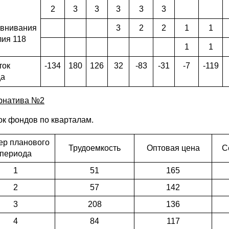
2
3
3
3
3
3
внивания
3
2
2
1
1
лия 118
1
1
ток
-134
180
126
32
-83
-31
-7
-119
да
рнатива №2
ок фондов по кварталам.
р планового
Трудоемкость
Оптовая цена
С
периода
1
51
165
2
57
142
3
208
136
4
84
117