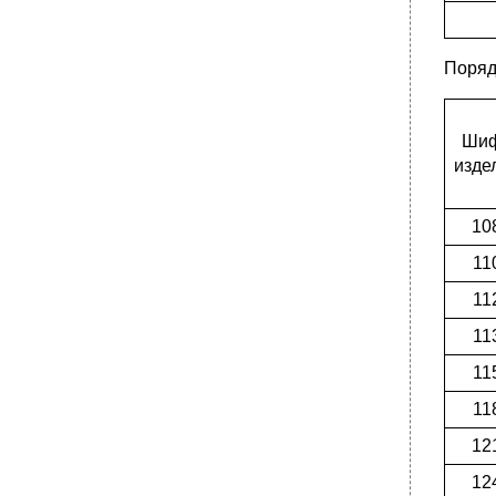
Поряд
Ши
изде
10
11
11
11
11
11
12
12