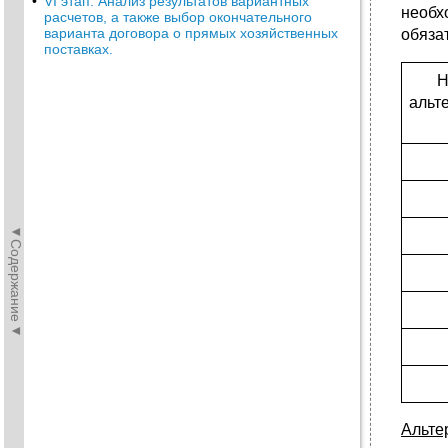
•
VI этап. Анализ результатов вариантных
необх
расчетов, а также выбор окончательного
варианта договора о прямых хозяйственных
обяза
поставках.
Н
альт
◄Содержание◄
Альте