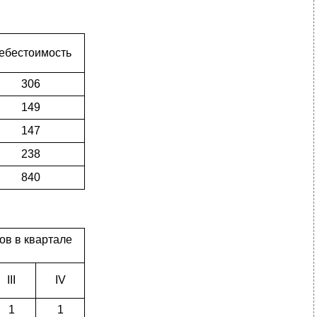
ебестоимость
306
149
147
238
840
ов в квартале
III
IV
1
1