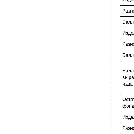
Разн
Балл
Изде
Разн
Балл
Балл
выра
изде
Оста
фон
Изде
Разн