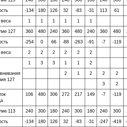
ость
-134
180
126
32
-83
-31
113
61
 веса
1
1
1
1
1
1
лие 127
360
480
240
360
480
240
360
480
ость
-254
0
66
-88
-263
-91
-7
-119
 веса
2
2
2
2
2
2
1
3
3
1
1
2
внивания
2
1
2
2
2
лия 127
3
2
ток
106
480
306
272
217
149
-7
-119
да
лие 113
240
300
180
240
300
180
240
300
ость
-134
180
126
32
-83
-31
-247
-419