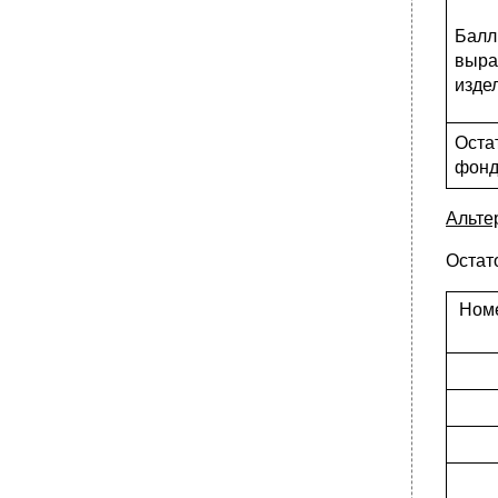
Балл
выра
изде
Оста
фон
Альте
Остат
Номе