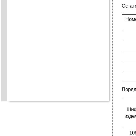
Остат
Номе
Поряд
Ши
изде
10