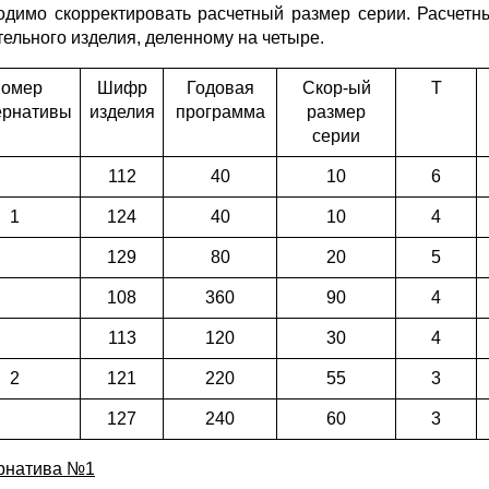
одимо скорректировать расчетный размер серии. Расчет
тельного изделия, деленному на четыре.
омер
Шифр
Годовая
Скор-ый
Т
ернативы
изделия
программа
размер
серии
112
40
10
6
1
124
40
10
4
129
80
20
5
108
360
90
4
113
120
30
4
2
121
220
55
3
127
240
60
3
рнатива №1