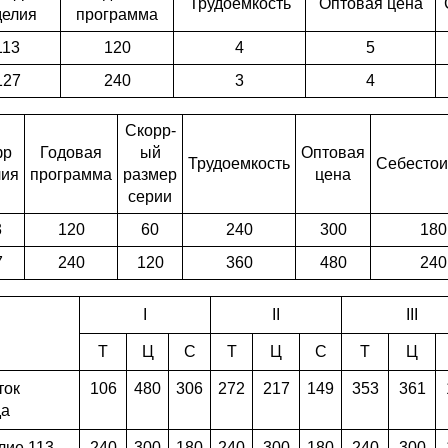
Трудоемкость
Оптовая цена
делия
программа
113
120
4
5
127
240
3
4
Скорр-
фр
Годовая
ый
Оптовая
Трудоемкость
Себестои
лия
программа
размер
цена
серии
3
120
60
240
300
180
7
240
120
360
480
240
I
II
III
Т
Ц
С
Т
Ц
С
Т
Ц
ток
106
480
306
272
217
149
353
361
да
лие 113
240
300
180
240
300
180
240
300