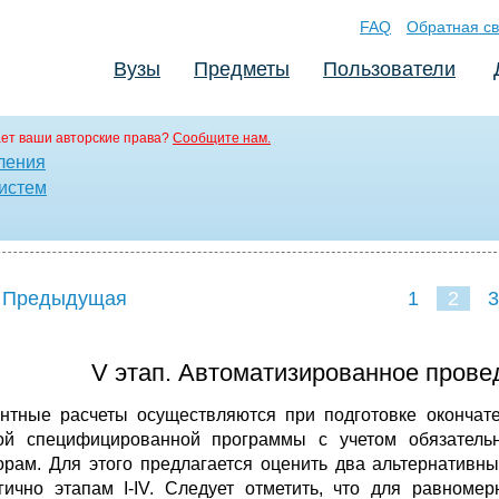
FAQ
Обратная св
Вузы
Предметы
Пользователи
ет ваши авторские права?
Сообщите нам.
ления
истем
 Предыдущая
1
2
3
V этап. Автоматизированное прове
нтные расчеты осуществляются при подготовке окончат
ой специфицированной программы с учетом обязател
орам. Для этого предлагается оценить два альтернативн
гично этапам I-IV. Следует отметить, что для равноме