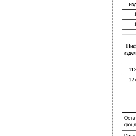
из
Ши
изде
11
12
Оста
фон
Изде