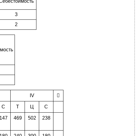
Себестоимость
3
2
мость
IV

С
Т
Ц
С
147
469
502
238
180
240
300
180