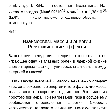
p=nkT, где k=R/Na – постоянная Больцмана; Na-
23
-1
-23
число Авогадро (Na=6,02*10
моль
; k = 1,38*10
Дж/К), n – число молекул в единице объема, Т –
температура.
№
11
Взаимосвязь массы и энергии.
Релятивистские эффекты.
Важнейшее следствие теории относительности,
играющее одну из главных ролей в ядерной физике
элементарных частиц – универсальная связь между
энергией и массой.
Связь между энергией и массой неизбежно следует
из закона сохранение энергии и того факта, что масса
тела зависит от скорости его движение. Это видно из
простого примера. При нагревании газа в сосуде ему
сообщается определенная энергия. Скорость
хаотического теплового движения молекул зависит