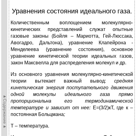
Уравнения состояния идеального газа.
Количественным воплощением молекулярно-
кинетических представлений служат опытные
газовые законы (Бойля – Мариотта, Гей-Люссака,
Авогадро, Дальтона), уравнение Клапейрона -
Менделеева (уравнение состояния), основное
уравнение кинетической теории идеальных газов,
закон Максвелла для распределения молекул и др.
Из основного уравнения молекулярно-кинетической
теории вытекает важный вывод:
средняя
кинетическая энергия поступательного движения
одной молекулы идеального газа прямо
►Содержание►
пропорциональна его термодинамической
температуре и зависит от нее:
Е=(3/2)кТ, где к –
постоянная Больцмана
;
Т – температура.