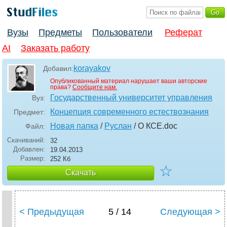
Вузы
Предметы
Пользователи
Реферат
AI
Заказать работу
korayakov
Добавил:
Опубликованный материал нарушает ваши авторские
права?
Сообщите нам.
Государственный университет управления
Вуз:
Концепция современного естествознания
Предмет:
Новая папка
/
Руслан
/ О КСЕ
.doc
Файл:
Скачиваний:
32
Добавлен:
19.04.2013
Размер:
252 Кб
☆
Скачать
< Предыдущая
5 / 14
Следующая >