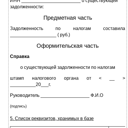
ИНН _______________________ о существующей
задолженности:
Предметная часть
Задолженность по налогам составила
__________________ ( руб.)
Оформительская часть
Справка
о существующей задолженности по налогам
штамп налогового органа от < __ >
__________20___г.
Руководитель ___________________ Ф.И.О
(
подпись)
5. Список реквизитов, хранимых в базе