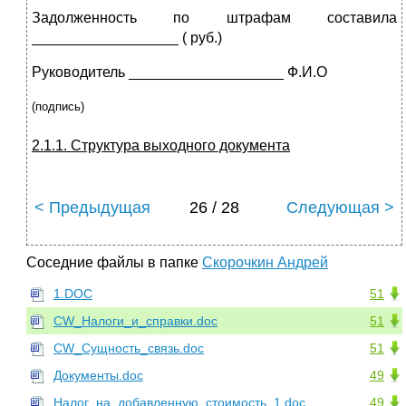
Задолженность по штрафам составила
__________________ ( руб.)
Руководитель ___________________ Ф.И.О
(
подпись)
2.1.1. Структура выходного документа
< Предыдущая
26 / 28
Следующая >
Соседние файлы в папке
Скорочкин Андрей
1.DOC
51
CW_Налоги_и_справки.doc
51
CW_Сущность_связь.doc
51
Документы.doc
49
Налог_на_добавленную_стоимость_1.doc
49