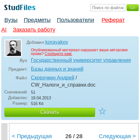
Вузы
Предметы
Пользователи
Реферат
AI
Заказать работу
korayakov
Добавил:
Опубликованный материал нарушает ваши авторские
права?
Сообщите нам.
Государственный университет управления
Вуз:
Базы данных и знаний
Предмет:
Скорочкин Андрей
/
Файл:
CW_Налоги_и_справки
.doc
Скачиваний:
51
Добавлен:
19.04.2013
Размер:
516 Кб
☆
Скачать
< Предыдущая
26 / 28
Следующая >