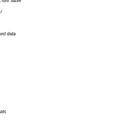
diff. table
i
sed data
hats