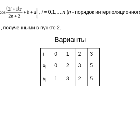
,
i
= 0,1,…,
n
(
n
- порядок интерполяционног
 полученными в пункте 2.
Варианты
i
0
1
2
3
x
0
2
3
5
i
y
1
3
2
5
i