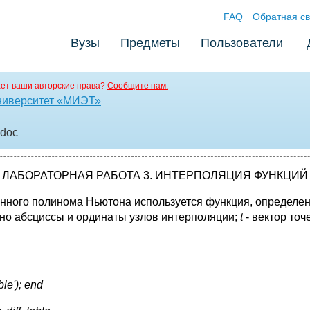
FAQ
Обратная св
Вузы
Предметы
Пользователи
ет ваши авторские права?
Сообщите нам.
ниверситет «МИЭТ»
.doc
ЛАБОРАТОРНАЯ РАБОТА 3. ИНТЕРПОЛЯЦИЯ ФУНКЦИЙ
ного полинома Ньютона используется функция, определенн
но абсциссы и ординаты узлов интерполяции;
t
- вектор точ
ble'); end