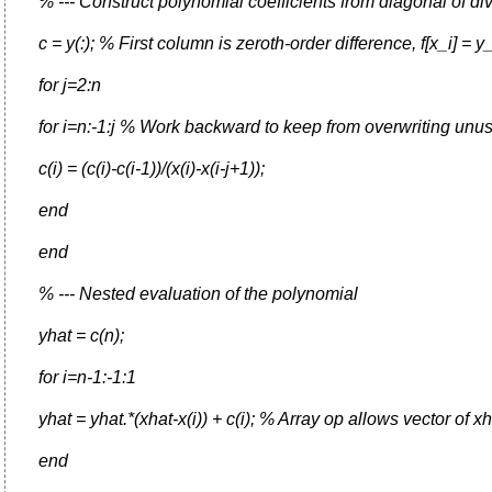
% --- Construct polynomial coefficients from diagonal of div.-
c = y(:); % First column is zeroth-order difference, f[x_i] = y_
for j=2:n
for i=n:-1:j % Work backward to keep from overwriting unu
c(i) = (c(i)-c(i-1))/(x(i)-x(i-j+1));
end
end
% --- Nested evaluation of the polynomial
yhat = c(n);
for i=n-1:-1:1
yhat = yhat.*(xhat-x(i)) + c(i); % Array op allows vector of x
end