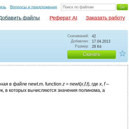
язь
Вопросы и предложения
Добавить файлы
Реферат AI
Заказать работу
Скачиваний:
42
Добавлен:
17.04.2013
Размер:
28 Кб
☆
Скачать
ая в файле newt.m. function
z
= newt(
x
,
f
,
t
), где
x
,
f
–
ек, в которых вычисляются значения полинома, а