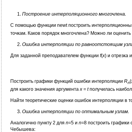
Построение интерполяционного многочлена.
С помощью функции newt построить интерполяционны
точкам. Каков порядок многочлена? Можно ли оценить
Ошибка интерполяции по равноотстоящим узл
Для заданной преподавателем функции
f
(
x
) и отрезка 
Построить графики функций ошибки интерполяции
R
(
n
для какого значения аргумента
x
=
t
получилась наибол
Найти теоретические оценки ошибок интерполяции в т
Ошибка интерполяции по оптимальным узлам.
Аналогично пункту 2 для
n
=5 и
n
=8 построить графики
Чебышева: