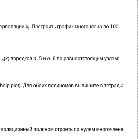
терполяции
x
. Построить график многочлена по 100
i
L
(
x
) порядков
n
=5 и
n
=8 по равноотстоящим узлам:
n
 help plot). Для обоих полиномов выпишите в тетрадь:
ерполяционный полином строить по нулям многочлена