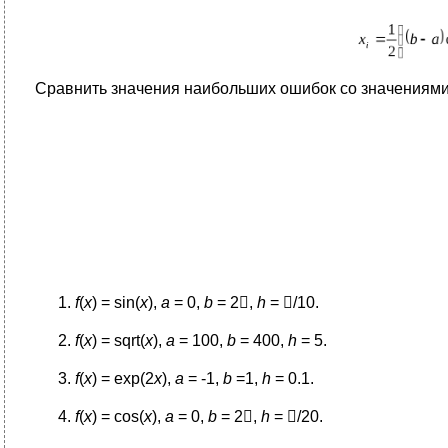
Сравнить значения наибольших ошибок со значениями,
f
(
x
) = sin(
x
),
a
= 0,
b
= 2

,
h
=

/10.
f
(
x
) = sqrt(
x
),
a
= 100,
b
= 400,
h
= 5.
f
(
x
) = exp(2
x
),
a
= -1,
b
=1,
h
= 0.1.
f
(
x
) = cos(
x
),
a
= 0,
b
= 2

,
h
=

/20.