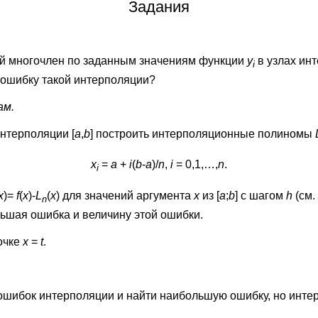
Задания
й многочлен по заданным значениям функции
y
в узлах ин
i
 ошибку такой интерполяции?
ам.
интерполяции [
a
,
b
] построить интерполяционные полиномы
x
=
a
+
i
(
b
-
a
)/
n
,
i
= 0,1,…,
n
.
i
x
)=
f
(
x
)-
L
(
x
) для значений аргумента
x
из [
a
;
b
] с шагом
h
(см.
n
ьшая ошибка и величину этой ошибки.
очке
x
=
t
.
 ошибок интерполяции и найти наибольшую ошибку, но инт