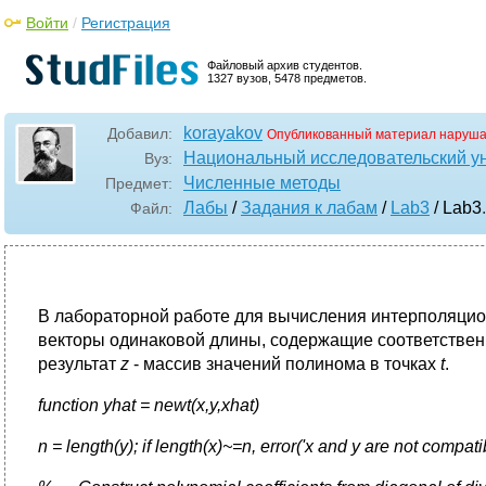
Войти
/
Регистрация
Файловый архив студентов.
1327 вузов, 5478 предметов.
korayakov
Добавил:
Опубликованный материал наруша
Национальный исследовательский у
Вуз:
Численные методы
Предмет:
Лабы
/
Задания к лабам
/
Lab3
/ Lab3
Файл:
В лабораторной работе для вычисления интерполяцион
векторы одинаковой длины, содержащие соответствен
результат
z
- массив значений полинома в точках
t
.
function yhat = newt(x,y,xhat)
n = length(y); if length(x)~=n, error('x and y are not compati