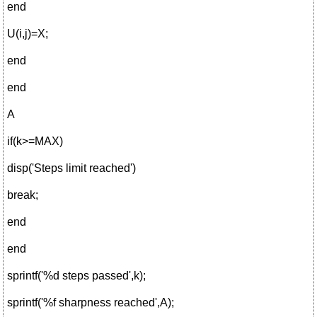
end
U(i,j)=X;
end
end
A
if(k>=MAX)
disp('Steps limit reached')
break;
end
end
sprintf('%d steps passed',k);
sprintf('%f sharpness reached',A);