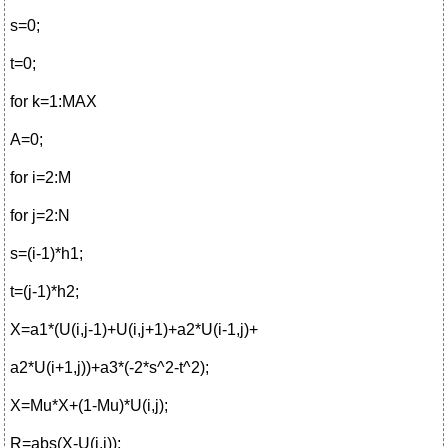
s=0;
t=0;
for k=1:MAX
A=0;
for i=2:M
for j=2:N
s=(i-1)*h1;
t=(j-1)*h2;
X=a1*(U(i,j-1)+U(i,j+1)+a2*U(i-1,j)+
a2*U(i+1,j))+a3*(-2*s^2-t^2);
X=Mu*X+(1-Mu)*U(i,j);
R=abs(X-U(i,j));