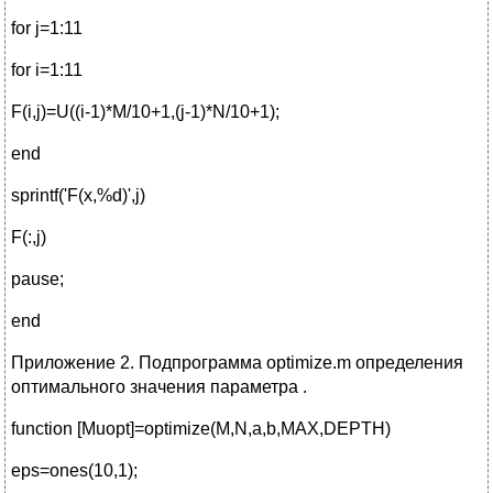
for j=1:11
for i=1:11
F(i,j)=U((i-1)*M/10+1,(j-1)*N/10+1);
end
sprintf('F(x,%d)',j)
F(:,j)
pause;
end
Приложение 2. Подпрограмма optimize.m определения
оптимального значения параметра .
function [Muopt]=optimize(M,N,a,b,MAX,DEPTH)
eps=ones(10,1);