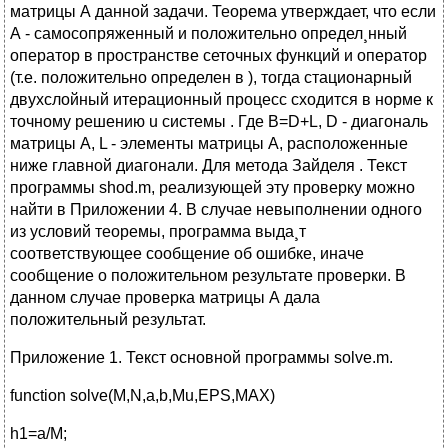
матрицы А данной задачи. Теорема утверждает, что если
А - самосопряженный и положительно определ¸нный
оператор в пространстве сеточных функций и оператор
(т.е. положительно определен в ), тогда стационарный
двухслойный итерационный процесс сходится в норме к
точному решению u системы . Где B=D+L, D - диагональ
матрицы А, L - элементы матрицы А, расположенные
ниже главной диагонали. Для метода Зайделя . Текст
программы shod.m, реализующей эту проверку можно
найти в Приложении 4. В случае невыполнении одного
из условий теоремы, программа выда¸т
соответствующее сообщение об ошибке, иначе
сообщение о положительном результате проверки. В
данном случае проверка матрицы А дала
положительный результат.
Приложение 1. Текст основной программы solve.m.
function solve(M,N,a,b,Mu,EPS,MAX)
h1=a/M;