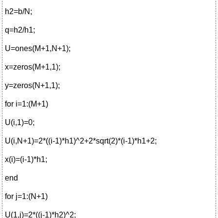
h2=b/N;
q=h2/h1;
U=ones(M+1,N+1);
x=zeros(M+1,1);
y=zeros(N+1,1);
for i=1:(M+1)
U(i,1)=0;
U(i,N+1)=2*((i-1)*h1)^2+2*sqrt(2)*(i-1)*h1+2;
x(i)=(i-1)*h1;
end
for j=1:(N+1)
U(1,j)=2*((j-1)*h2)^2;