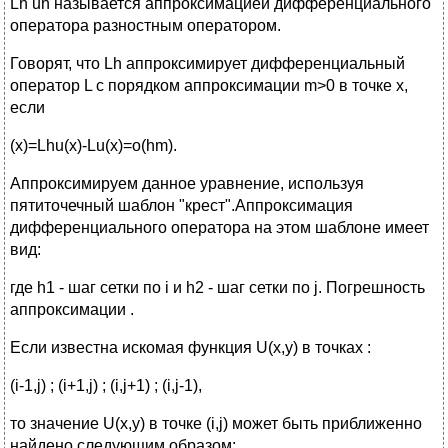
Lh uh называется аппроксимацией дифференциального
оператора разностным оператором.
Говорят, что Lh аппроксимирует дифференциальный
оператор L с порядком аппроксимации m>0 в точке x,
если
(x)=Lhu(x)-Lu(x)=o(hm).
Аппроксимируем данное уравнение, используя
пятиточечный шаблон "крест".Аппроксимация
дифференциального оператора на этом шаблоне имеет
вид:
где h1 - шаг сетки по i и h2 - шаг сетки по j. Погрешность
аппроксимации .
Если известна искомая функция U(x,y) в точках :
(i-1,j) ; (i+1,j) ; (i,j+1) ; (i,j-1),
то значение U(x,y) в точке (i,j) может быть приближенно
найдено следующим образом: