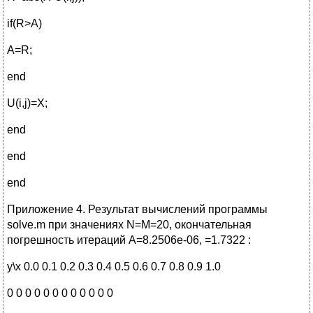
if(R>A)
A=R;
end
U(i,j)=X;
end
end
end
Приложение 4. Результат вычислений программы
solve.m при значениях N=M=20, окончательная
погрешность итераций А=8.2506е-06, =1.7322 :
y\x 0.0 0.1 0.2 0.3 0.4 0.5 0.6 0.7 0.8 0.9 1.0
0 0 0 0 0 0 0 0 0 0 0 0