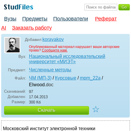
Вузы
Предметы
Пользователи
Реферат
AI
Заказать работу
korayakov
Добавил:
Опубликованный материал нарушает ваши авторские
права?
Сообщите нам.
Национальный исследовательский
Вуз:
университет «МИЭТ»
Численные методы
Предмет:
ЧМ (МП-3)
/
Курсовые
/
mpm_22a
/
Файл:
Elwood
.doc
Скачиваний:
97
Добавлен:
17.04.2013
Размер:
300 Кб
☆
Скачать
Московский институт электронной техники