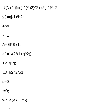
U(N+1,j)=((j-1)*h2)^2+4*(j-1)*h2;
y(j)=(j-1)*h2;
end
k=1;
A=EPS+1;
a1=1/(2*(1+q^2));
a2=q*q;
a3=h2^2*a1;
s=0;
t=0;
while(A>EPS)