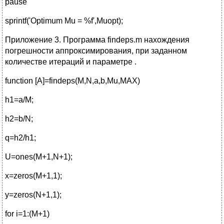
pause
sprintf('Optimum Mu = %f',Muopt);
Приложение 3. Программа findeps.m нахождения
погрешности аппроксимирования, при заданном
количестве итераций и параметре .
function [A]=findeps(M,N,a,b,Mu,MAX)
h1=a/M;
h2=b/N;
q=h2/h1;
U=ones(M+1,N+1);
x=zeros(M+1,1);
y=zeros(N+1,1);
for i=1:(M+1)