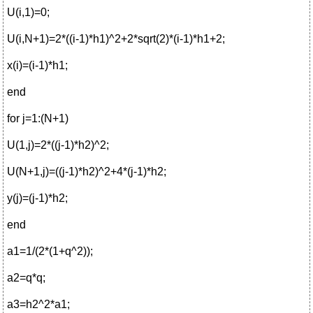
U(i,1)=0;
U(i,N+1)=2*((i-1)*h1)^2+2*sqrt(2)*(i-1)*h1+2;
x(i)=(i-1)*h1;
end
for j=1:(N+1)
U(1,j)=2*((j-1)*h2)^2;
U(N+1,j)=((j-1)*h2)^2+4*(j-1)*h2;
y(j)=(j-1)*h2;
end
a1=1/(2*(1+q^2));
a2=q*q;
a3=h2^2*a1;