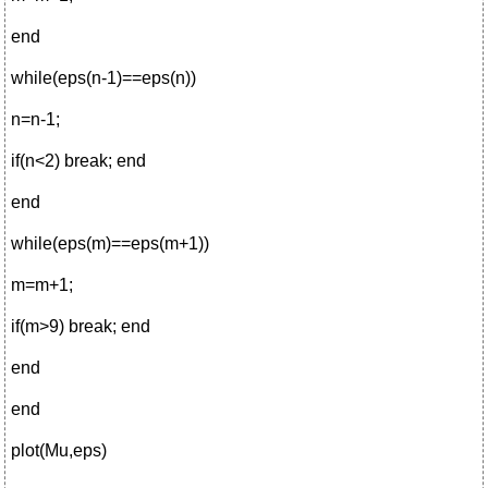
end
while(eps(n-1)==eps(n))
n=n-1;
if(n<2) break; end
end
while(eps(m)==eps(m+1))
m=m+1;
if(m>9) break; end
end
end
plot(Mu,eps)