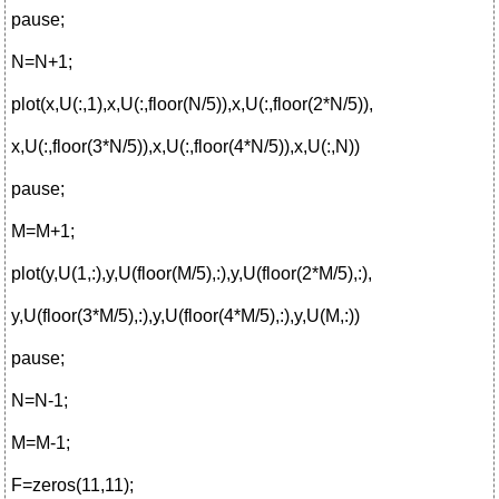
pause;
N=N+1;
plot(x,U(:,1),x,U(:,floor(N/5)),x,U(:,floor(2*N/5)),
x,U(:,floor(3*N/5)),x,U(:,floor(4*N/5)),x,U(:,N))
pause;
M=M+1;
plot(y,U(1,:),y,U(floor(M/5),:),y,U(floor(2*M/5),:),
y,U(floor(3*M/5),:),y,U(floor(4*M/5),:),y,U(M,:))
pause;
N=N-1;
M=M-1;
F=zeros(11,11);