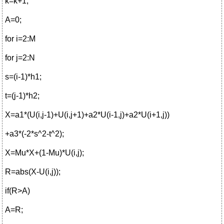
k=k+1;
A=0;
for i=2:M
for j=2:N
s=(i-1)*h1;
t=(j-1)*h2;
X=a1*(U(i,j-1)+U(i,j+1)+a2*U(i-1,j)+a2*U(i+1,j))
+a3*(-2*s^2-t^2);
X=Mu*X+(1-Mu)*U(i,j);
R=abs(X-U(i,j));
if(R>A)
A=R;