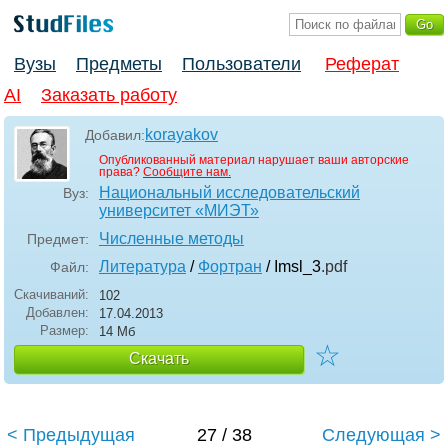
Вузы
Предметы
Пользователи
Реферат
AI
Заказать работу
korayakov
Добавил:
Опубликованный материал нарушает ваши авторские
права?
Сообщите нам.
Национальный исследовательский
Вуз:
университет «МИЭТ»
Численные методы
Предмет:
Литература
/
Фортран
/ Imsl_3
.pdf
Файл:
Скачиваний:
102
Добавлен:
17.04.2013
Размер:
14 Мб
☆
Скачать
< Предыдущая
27 / 38
Следующая >