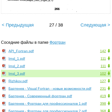
< Предыдущая
27 / 38
Следующая >
Соседние файлы в папке
Фортран
API_Fortran.pdf
142
Imsl_1.pdf
111
Imsl_2.pdf
111
Imsl_3.pdf
102
Rizhikov.pdf
127
Бартенев - Visual Fortran - новые возможности.pdf
231
Бартенев - Современный фортран.pdf
419
Бартенев - Фортран для профессионалов 1.pdf
398
Бартенев - Фортран для профессионалов 2.pdf
368