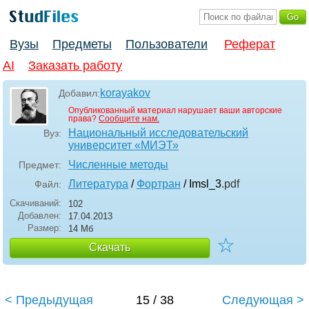
Вузы
Предметы
Пользователи
Реферат
AI
Заказать работу
korayakov
Добавил:
Опубликованный материал нарушает ваши авторские
права?
Сообщите нам.
Национальный исследовательский
Вуз:
университет «МИЭТ»
Численные методы
Предмет:
Литература
/
Фортран
/ Imsl_3
.pdf
Файл:
Скачиваний:
102
Добавлен:
17.04.2013
Размер:
14 Мб
☆
Скачать
< Предыдущая
15 / 38
Следующая >