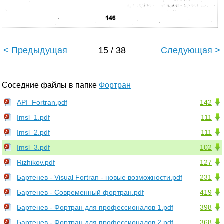
< Предыдущая
15 / 38
Следующая >
Соседние файлы в папке
Фортран
API_Fortran.pdf
142
Imsl_1.pdf
111
Imsl_2.pdf
111
Imsl_3.pdf
102
Rizhikov.pdf
127
Бартенев - Visual Fortran - новые возможности.pdf
231
Бартенев - Современный фортран.pdf
419
Бартенев - Фортран для профессионалов 1.pdf
398
Бартенев - Фортран для профессионалов 2.pdf
368