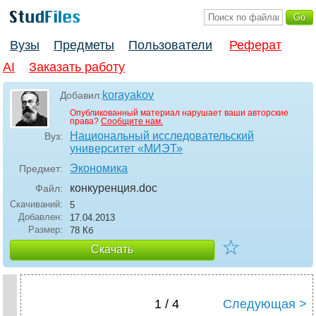
Вузы
Предметы
Пользователи
Реферат
AI
Заказать работу
korayakov
Добавил:
Опубликованный материал нарушает ваши авторские
права?
Сообщите нам.
Национальный исследовательский
Вуз:
университет «МИЭТ»
Экономика
Предмет:
конкуренция
.doc
Файл:
Скачиваний:
5
Добавлен:
17.04.2013
Размер:
78 Кб
☆
Скачать
1 / 4
Следующая >