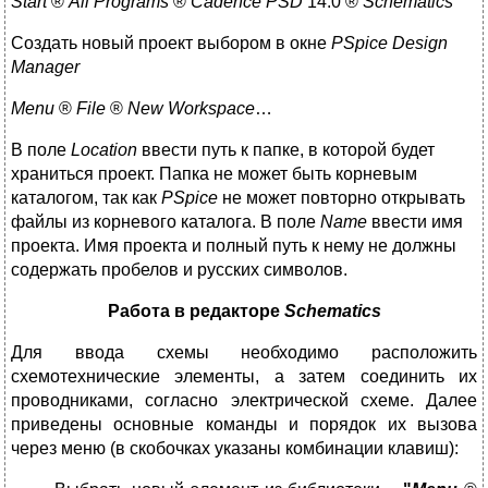
Start
®
All
Programs
®
Cadence
PSD
14.0 ®
Schematics
Создать новый проект выбором в окне
PSpice
Design
Manager
Menu
®
File
®
New
Workspace
…
В поле
Location
ввести путь к папке, в которой будет
храниться проект. Папка не может быть корневым
каталогом, так как
PSpice
не может повторно открывать
файлы из корневого каталога. В поле
Name
ввести имя
проекта. Имя проекта и полный путь к нему не должны
содержать пробелов и русских символов.
Работа в редакторе
Schematics
Для ввода схемы необходимо расположить
схемотехнические элементы, а затем соединить их
проводниками, согласно электрической схеме. Далее
приведены основные команды и порядок их вызова
через меню (в скобочках указаны комбинации клавиш):