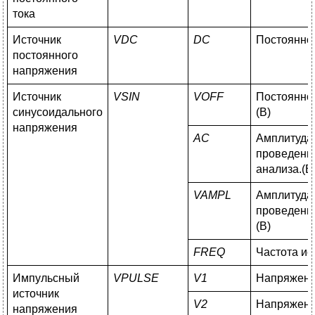
тока
Источник
VDC
DC
Постоянно
постоянного
напряжения
Источник
VSIN
VOFF
Постоянно
синусоидального
(В)
напряжения
AC
Амплитуда 
проведен
анализа.(В
VAMPL
Амплитуда 
проведен
(В)
FREQ
Частота ис
Импульсный
VPULSE
V1
Напряжение
источник
V2
Напряжение
напряжения