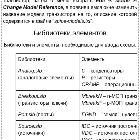
транзистор, затем в меню выбрать
Edit
®
Model
®
Change
Model
Reference
,
в появившемся окне изменить
название модели транзистора на то, описание которой
содержится в файле "
spice-models.txt
".
Библиотеки элементов
Библиотеки и элементы, необходимые для ввода схемы:
Библиотеки
Элементы
Analog
.
slb
С
– конденсаторы
(аналоговые элементы)
R
– резисторы
OPAMP
– операционный 
Breakout.
slb
M
breakN
– n-МОП транзи
(транзисторы, ключи)
MbreakP
– p-МОП транзи
Port.slb
(порты)
EGND
– "земля", нулево
Source.slb
IDC
– источник постоянн
(источники)
V
D
C
– источник постоян
V
A
C
– источник перемен