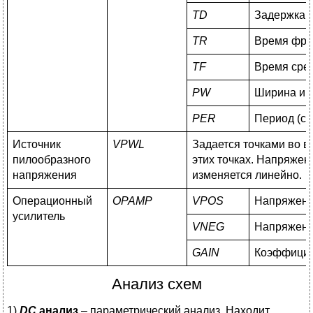
TD
Задержка (
TR
Время фрон
TF
Время срез
PW
Ширина имп
PER
Период (с)
Источник
VPWL
Задается точками во 
пилообразного
этих точках. Напряжен
напряжения
изменяется линейно.
Операционный
OPAMP
VPOS
Напряжение
усилитель
VNEG
Напряжение
GAIN
Коэффицие
Анализ схем
1)
DC
анализ
– параметрический анализ. Находит