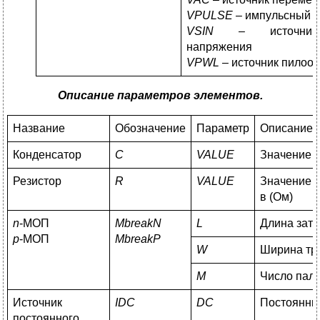
VPULSE
– импульсный и
VSIN
– источник с
напряжения
VPWL
– источник пилоо
Описание параметров элементов.
Название
Обозначение
Параметр
Описание
Конденсатор
С
VALUE
Значение у
Резистор
R
VALUE
Значение у
в (Ом)
n
-МОП
M
breakN
L
Длина зат
p
-МОП
MbreakP
W
Ширина тр
M
Число пал
Источник
IDC
DC
Постоянный
постоянного