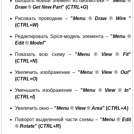
Выбрать новый элемент из библиотеки –
"
Menu
®
Draw
®
Get
New
Part
" (
CTRL
+
G
)
Рисовать проводник –
"
Menu
®
Draw
®
Wire
"
(
CTRL
+
W
)
Редактировать Spice-модель элемента ­–
"
Menu
®
Edit
®
Model
"
Показать всю схему –
"
Menu
®
View
®
Fit
"
(
CTRL
+
N
)
Увеличить изображение –
"
Menu
®
View
®
Out
"
(
CTRL
+
O
)
Уменьшить изображение –
"
Menu
®
View
®
In
"
(
CTRL
+
I
)
Увеличить окно –
"
Menu
®
View
®
Area
" (
CTRL
+
A
)
Поворот выделенной части схемы –
"
Menu
®
Edit
®
Rotat
e
" (
CTRL
+
R
)