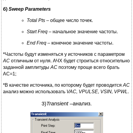
б
)
Sweep Parameters
Total
Pts
– общее число точек.
Start
Freq
– начальное значение частоты.
End
Freq
– конечное значение частоты.
*Частоты будут изменяться у источников с параметром
AC
отличным от нуля. АЧХ будет строиться относительно
заданной амплитуды
AC
поэтому проще всего брать
AC=1;
*В качестве источника, по которому будет проводится
AC
анализ можно использовать
VAC
,
VPULSE
,
VSIN
,
VPWL
.
3)
Transient
–анализ.