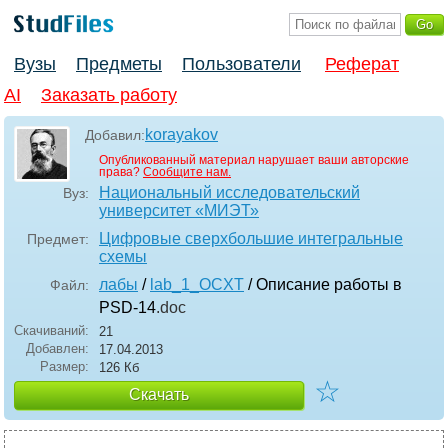
Вузы
Предметы
Пользователи
Реферат
AI
Заказать работу
korayakov
Добавил:
Опубликованный материал нарушает ваши авторские
права?
Сообщите нам.
Национальный исследовательский
Вуз:
университет «МИЭТ»
Цифровые сверхбольшие интегральные
Предмет:
схемы
лабы
/
lab_1_OCXT
/ Описание работы в
Файл:
PSD-14
.doc
Скачиваний:
21
Добавлен:
17.04.2013
Размер:
126 Кб
☆
Скачать