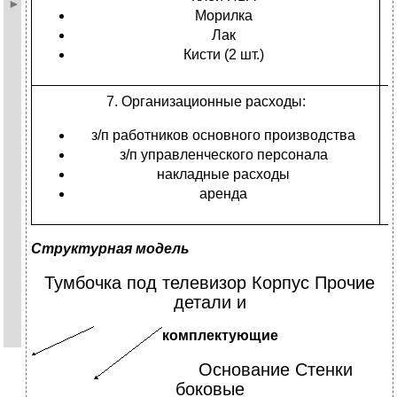
р
Морилка
Лак
Кисти (2 шт.)
7. Организационные расходы:
р
р
з/п работников основного производства
р
з/п управленческого персонала
р
накладные расходы
аренда
Структурная модель
Тумбочка под телевизор Корпус Прочие
детали и
комплектующие
Основание Стенки
боковые