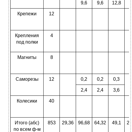
9,6
9,6
12,8
Крепежи
12
Крепления
4
под полки
Магниты
8
Саморезы
12
0,2
0,2
0,3
2,4
2,4
3,6
Колесики
40
Итого (абс)
853
29,36
96,68
64,32
49,1
29
по всем ф-м