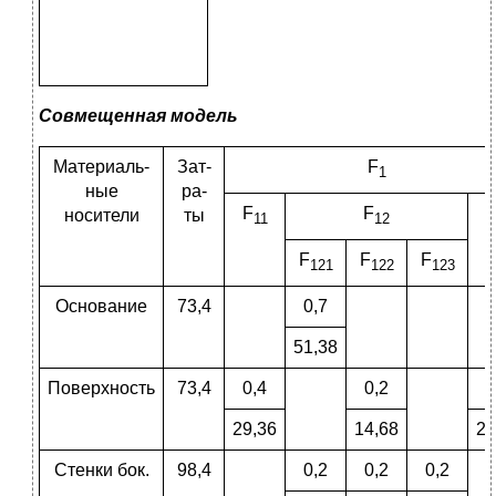
Совмещенная модель
Материаль-
Зат-
F
1
ные
ра-
F
F
F
носители
ты
11
12
F
F
F
121
122
123
Основание
73,4
0,7
51,38
Поверхность
73,4
0,4
0,2
0
29,36
14,68
29
Стенки бок.
98,4
0,2
0,2
0,2