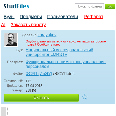
Вузы
Предметы
Пользователи
Реферат
AI
Заказать работу
korayakov
Добавил:
Опубликованный материал нарушает ваши авторские
права?
Сообщите нам.
Национальный исследовательский
Вуз:
университет «МИЭТ»
Функционально-стоимостное управление
Предмет:
персоналом
ФСУП (ИнЭУ)
/ ФСУП
.doc
Файл:
Скачиваний:
172
Добавлен:
17.04.2013
Размер:
299 Кб
☆
Скачать