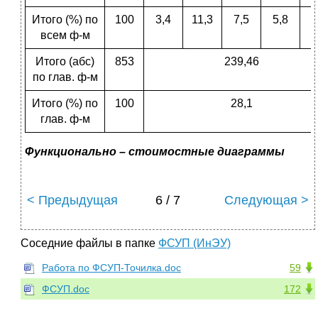
Итого (%) по
100
3,4
11,3
7,5
5,8
3
всем ф-м
Итого (абс)
853
239,46
по глав. ф-м
Итого (%) по
100
28,1
глав. ф-м
Функционально – стоимостные диаграммы
< Предыдущая
6 / 7
Следующая >
Соседние файлы в папке
ФСУП (ИнЭУ)
Работа по ФСУП-Точилка.doc
59
ФСУП.doc
172