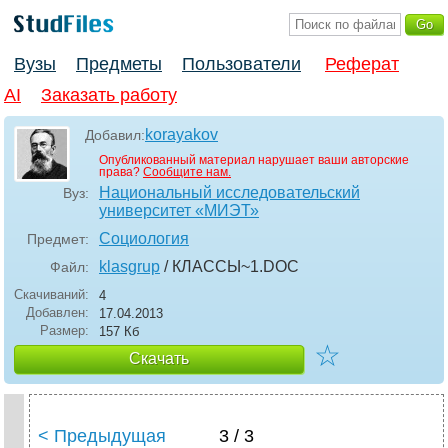
Вузы
Предметы
Пользователи
Реферат
AI
Заказать работу
korayakov
Добавил:
Опубликованный материал нарушает ваши авторские
права?
Сообщите нам.
Национальный исследовательский
Вуз:
университет «МИЭТ»
Социология
Предмет:
klasgrup
/ КЛАССЫ~1
.DOC
Файл:
Скачиваний:
4
Добавлен:
17.04.2013
Размер:
157 Кб
☆
Скачать
< Предыдущая
3 / 3