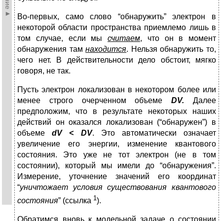
Во-первых, само слово “обнаружить” электрон в
некоторой области пространства приемлемо лишь в
том случае, если мы
считаем
, что он в момент
обнаружения там
находится
. Нельзя обнаружить то,
чего нет. В действительности дело обстоит, мягко
говоря, не так.
Пусть электрон локализован в некотором более или
менее строго очерченном объеме
D
V.
Далее
предположим, что в результате некоторых наших
действий он оказался локализован (“обнаружен”) в
объеме
d
V <
D
V
. Это автоматически означает
увеличение его энергии, изменение квантового
состояния. Это уже не тот электрон (не в том
состоянии), который мы имели до “обнаружения”.
Измерение, уточнение значений его координат
“
уничтожает условия существования квантового
1
состояния
” (ссылка
).
Обратимся вновь к модельной задаче о состоянии