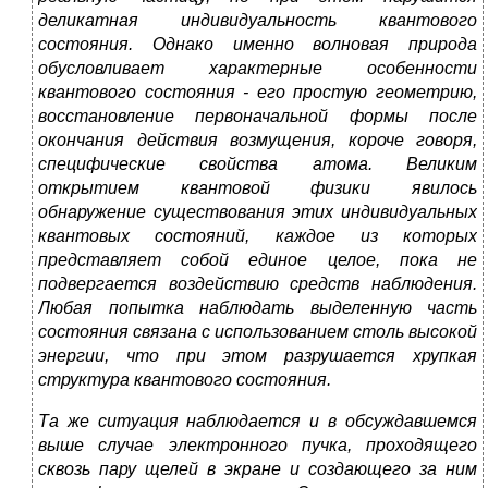
деликатная индивидуальность квантового
состояния. Однако именно волновая природа
обусловливает характерные особенности
квантового состояния - его простую геометрию,
восстановление первоначальной формы после
окончания действия возмущения, короче говоря,
специфические свойства атома. Великим
открытием квантовой физики явилось
обнаружение существования этих индивидуальных
квантовых состояний, каждое из которых
представляет собой единое целое, пока не
подвергается воздействию средств наблюдения.
Любая попытка наблюдать выделенную часть
состояния связана с использованием столь высокой
энергии, что при этом разрушается хрупкая
структура квантового состояния.
Та же ситуация наблюдается и в обсуждавшемся
выше случае электронного пучка, проходящего
сквозь пару щелей в экране и создающего за ним