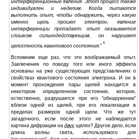
интерференционные явления. Этот процесс также
индивидуален и неделим. Когда пытаются
выполнить опыт, чтобы обнаружить, через какую
именно щель прошел электрон, явление
интерференции пропадает: опыт оказывается
слишком сильнодействующим, он нарушает
6
целостность квантового состояния.
”
Вспомним еще раз, что это воображаемый опыт.
Заключения по поводу того или иного эффекта
основаны на уже существующих представлениях о
свойствах квантового состояния электрона. И он в
момент прохождения пары щелей находится в
некотором определенном состоянии, которое,
естественно, разрушается при его “обнаружении”
вблизи одной из щелей, при его локализации в
пределах размеров одной щели. Что же тут
загадочного, если после этого не наблюдается
картина дифракции на
двух
щелях? Другое дело, если
длина волны света, используемого для