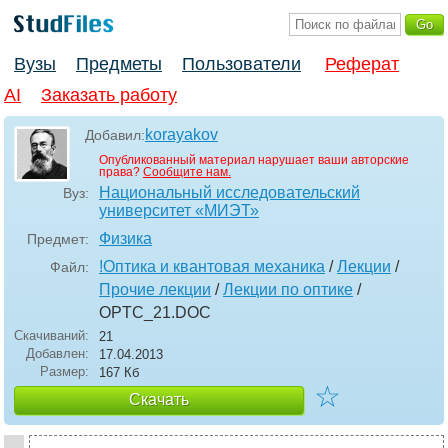
Вузы
Предметы
Пользователи
Реферат
AI
Заказать работу
korayakov
Добавил:
Опубликованный материал нарушает ваши авторские
права?
Сообщите нам.
Национальный исследовательский
Вуз:
университет «МИЭТ»
Физика
Предмет:
!Оптика и квантовая механика
/
Лекции
/
Файл:
Прочие лекции
/
Лекции по оптике
/
OPTC_21
.DOC
Скачиваний:
21
Добавлен:
17.04.2013
Размер:
167 Кб
☆
Скачать