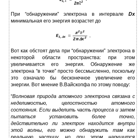
При “обнаружении” электрона в интервале
D
x
минимальная его энергия возрастет до
.
Вот как обстоят дела при “обнаружении” электрона в
некоторой области пространства: при этом
увеличивается его энергия. Обнаружение же
электрона “в точке” просто бессмысленно, поскольку
это означало бы бесконечное увеличение его
энергии. Вот мнение В.Вайскопфа по этому поводу:
“
Волновая природа атомного электрона связана с
неделимостью, целостностью атомного
состояния. Если выделить часть процесса и затем
пытаться установить более точно,
действительно ли электрон находится внутри
этой волны, его можно обнаружить там как
реальную частицу, но при этом нарушится