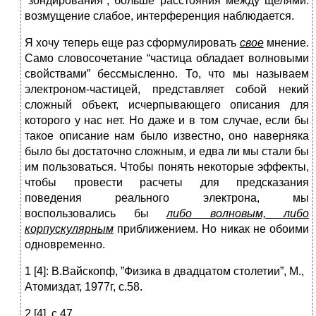
“зондирования”, больше расстояния между щелями:
возмущение слабое, интерференция наблюдается.
Я хочу теперь еще раз сформулировать
свое
мнение.
Само словосочетание “частица обладает волновыми
свойствами” бессмысленно. То, что мы называем
электроном-частицей, представляет собой некий
сложный объект, исчерпывающего описания для
которого у нас нет. Но даже и в том случае, если бы
такое описание нам было известно, оно наверняка
было бы достаточно сложным, и едва ли мы стали бы
им пользоваться. Чтобы понять некоторые эффекты,
чтобы провести расчеты для предсказания
поведения реального электрона, мы
воспользовались бы
либо волновым, либо
корпускулярным
приближением. Но никак не обоими
одновременно.
1 [4]: В.Вайскопф, ”Физика в двадцатом столетии”, М.,
Атомиздат, 1977г, с.58.
2 [4], с.47.