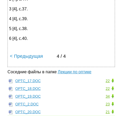
3 [4], с.37.
4 [4], с.39.
5 [4], с.38.
6 [4], с.40.
< Предыдущая
4 / 4
Соседние файлы в папке
Лекции по оптике
OPTC_17.DOC
22
OPTC_18.DOC
22
OPTC_19.DOC
34
OPTC_2.DOC
23
OPTC_20.DOC
21