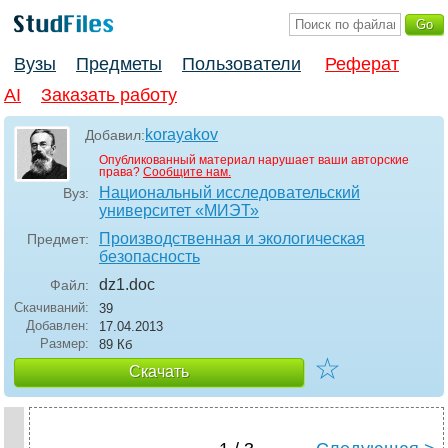
Вузы
Предметы
Пользователи
Реферат
AI
Заказать работу
korayakov
Добавил:
Опубликованный материал нарушает ваши авторские
права?
Сообщите нам.
Национальный исследовательский
Вуз:
университет «МИЭТ»
Производственная и экологическая
Предмет:
безопасность
dz1
.doc
Файл:
Скачиваний:
39
Добавлен:
17.04.2013
Размер:
89 Кб
☆
Скачать