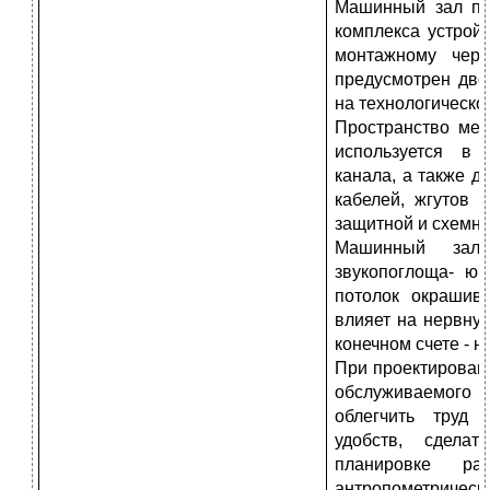
Машинный зал пр
комплекса устрой
монтажному чер
предусмотрен дво
на технологическо
Пространство ме
используется в 
канала, а также д
кабелей, жгутов 
защитной и схемно
Машинный зал
звукопоглоща- ю
потолок окрашив
влияет на нервную
конечном счете - н
При проектирован
обслуживаемого
облегчить труд 
удобств, сдела
планировке ра
антропометричес