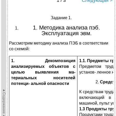
1 / 3
Следующая >
Задание 1.
1. Методика анализа пэб.
Эксплуатация эвм.
Рассмотрим методику анализа ПЭБ в соответствии
со схемой:
1. Декомпозиция
1.1. Предметы тр
анализируемых объектов с
Предметом труда
целью выявления ма-
установ- ленное н
териальных носителей
Средст
потенци- альной опасности
►Содержание►
К средствам труда
включающий в с
машиной, пульт уп
1.3 Продукты тру
Продуктами труда