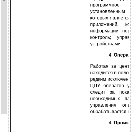
программное 
установленным 
которых является 
приложений, ко
информации, пер
контроль; управ
устройствами.
Операц
Работая за цент
находится в полож
редким исключени
ЦПУ оператор уп
следит за показ
необходимых па
управления опе
обрабатывается н
Произв