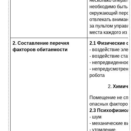
несколько операто
необходимо быть 
окружающий персон
отвлекать внимани
за пультом управл
места каждого из н
2. Составление перечня
2.1 Физические 
факторов обитаемости
- воздействие эле
- воздействие стат
- непредвиденное
- непредусмотренн
робота
Химиче
Помещение не спо
опасных факторов
2.3 Психофизиол
- шум
- механические ви
- утомление