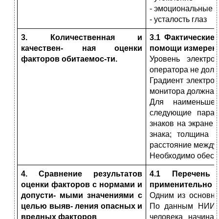
- эмоциональные п
- усталость глаз
3. Количественная и
3.1 Фактические
качествен- ная оценки
помощи измерени
факторов обитаемос-ти.
Уровень электро
оператора не долже
Градиент электрос
монитора должна б
Для наименьшей
следующие парам
знаков на экране -
знака; толщина 
расстояние между 
Необходимо обеспе
4. Сравнение результатов
4.1 Перечень
оценки факторов с нормами и
применительно к
допусти- мыми значениями с
Одним из основн
целью выяв- ления опасных и
По данным НИИ с
вредных факторов
человека начина