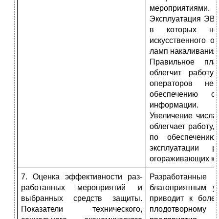
мероприятиями.
Эксплуатация ЭВМ
в которых нео
искусственного 
ламп накаливания
Правильное пла
облегчит работу
операторов не
обеспечению оп
информации.
Увеличение числа
облегчает работу,
по обеспечению
эксплуатации р
огораживающих кон
7. Оценка эффективности раз-
Разработанные
работанных мероприятий и
благоприятным у
выбранных средств защиты.
приводит к более
Показатели технического,
плодотворному 