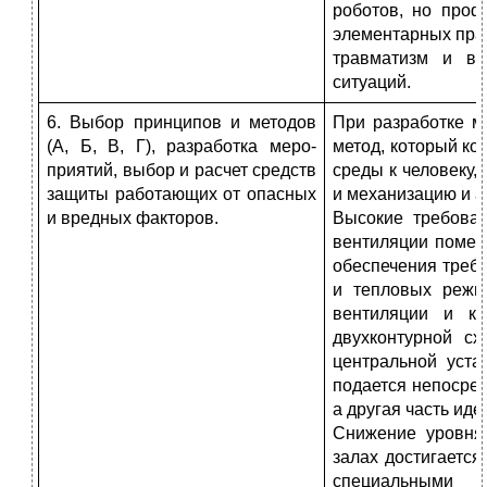
роботов, но проф
элементарных пра
травматизм и во
ситуаций.
6. Выбор принципов и методов
При разработке м
(А, Б, В, Г), разработка меро-
метод, который к
приятий, выбор и расчет средств
среды к человеку,
защиты работающих от опасных
и механизацию и а
и вредных факторов.
Высокие требова
вентиляции помещ
обеспечения треб
и тепловых режи
вентиляции и ко
двухконтурной с
центральной уста
подается непосре
а другая часть ид
Снижение уровня
залах достигаетс
специальными