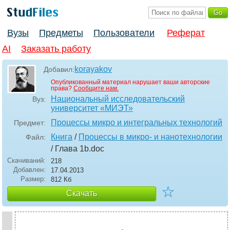
Вузы
Предметы
Пользователи
Реферат
AI
Заказать работу
korayakov
Добавил:
Опубликованный материал нарушает ваши авторские
права?
Сообщите нам.
Национальный исследовательский
Вуз:
университет «МИЭТ»
Процессы микро и интегральных технологий
Предмет:
Книга
/
Процессы в микро- и нанотехнологии
Файл:
/ Глава 1b
.doc
Скачиваний:
218
Добавлен:
17.04.2013
Размер:
812 Кб
☆
Скачать