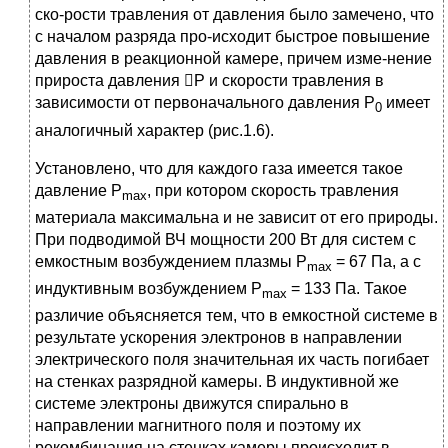
ско-рости травления от давления было замечено, что
с началом разряда про-исходит быстрое повышение
давления в реакционной камере, причем изме-нение
прироста давления P и скорости травления в
зависимости от первоначального давления P
имеет
0
аналогичный характер (рис.1.6).
Установлено, что для каждого газа имеется такое
давление P
, при котором скорость травления
max
материала максимальна и не зависит от его природы.
При подводимой ВЧ мощности 200 Вт для систем с
емкостным возбуждением плазмы P
= 67 Па, а с
max
индуктивным возбуждением Р
= 133 Па. Такое
max
различие объясняется тем, что в емкостной системе в
результате ускорения электронов в направлении
электрического поля значительная их часть погибает
на стенках разрядной камеры. В индуктивной же
системе электроны движутся спирально в
направлении магнитного поля и поэтому их
рекомбинация на стенках камеры происходит в