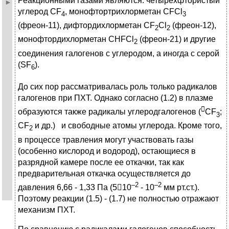
Реакционными газами являются: четырехфтористый
углерод CF
, монофтортрихлорметан CFCl
4
3
(фреон-11), дифтордихлорметан CF
Cl
(фреон-12),
2
2
монофтордихлорметан CHFCl
(фреон-21) и другие
2
соединения галогенов с углеродом, а иногда с серой
(SF
).
6
До сих пор рассматривалась роль только радикалов
галогенов при ПХТ. Однако согласно (1.2) в плазме

образуются также радикалы углеродгалогенов (
CF
;
3
CF
и др.)
и свободные атомы углерода. Кроме того,
2
в процессе травления могут участвовать газы
(особенно кислород и водород), остающиеся в
разрядной камере после ее откачки, так как
предварительная откачка осуществляется до
–2
–2
давления 6,66 - 1,33 Па (510
- 10
мм рт.ст.).
Поэтому реакции (1.5) - (1.7) не полностью отражают
механизм ПХТ.