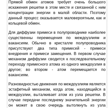
Прямой обмен атомов требует очень большого
искажения решетки в этом месте и связанной с ним
концентрации энергии в малой области. Поэтому
данный процесс оказывается маловероятным, как и
кольцевой обмен.
Для диффузии примеси в полупроводнике наиболее
существенны перемещения по междоузлиям и
вакансиям. Обычно в кристалле полупроводника
присутствуют два типа примесей - примеси
внедрения и примеси замещения. В первом случае
механизм диффузии сводится к последовательному
переходу примесного атома из одного междоузлия в
другое; во втором - атом перемещается по
вакансиям.
Разновидностью движения по междоузлиям является
эстафетный механизм, когда атом, находящийся в
междоузлии, выталкивает атом из узла решетки. В
случае передачи последнему значительной энергии
он может в свою очередь вытолкнуть из узла