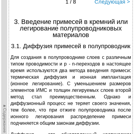
1 / 8
Следующая >
3. Введение примесей в кремний или
легирование полупроводниковых
материалов
3.1. Диффузия примесей в полупроводник
Для создания в полупроводнике слоев с различным
типом проводимости и p - n-переходов в настоящее
время используются два метода введения примеси:
термическая диффузия и ионная имплантация
(ионное легирование). С уменьшением размеров
элементов ИМС и толщин легируемых слоев второй
метод стал преимущественным. Однако и
диффузионный процесс не теряет своего значения,
►Содержание►
тем более, что при отжиге полупроводника после
ионного легирования распределение примеси
подчиняется общим законам диффузии.