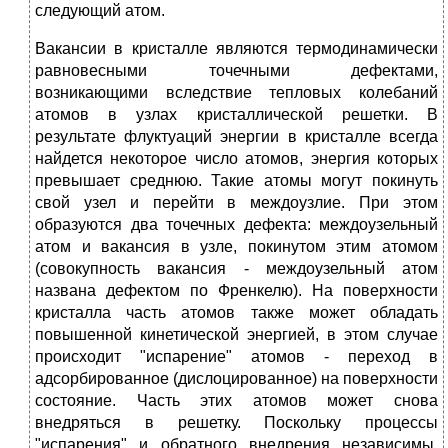
следующий атом.
Вакансии в кристалле являются термодинамически
равновесными точечными дефектами,
возникающими вследствие тепловых колебаний
атомов в узлах кристаллической решетки. В
результате флуктуаций энергии в кристалле всегда
найдется некоторое число атомов, энергия которых
превышает среднюю. Такие атомы могут покинуть
свой узел и перейти в междоузлие. При этом
образуются два точечных дефекта: междоузельный
атом и вакансия в узле, покинутом этим атомом
(совокупность вакансия - междоузельный атом
названа дефектом по Френкелю). На поверхности
кристалла часть атомов также может обладать
повышенной кинетической энергией, в этом случае
происходит "испарение" атомов - переход в
адсорбированное (дислоцированное) на поверхности
состояние. Часть этих атомов может снова
внедряться в решетку. Поскольку процессы
"испарения" и обратного внедрения независимы,