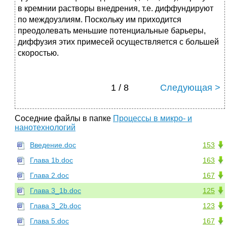
в кремнии растворы внедрения, т.е. диффундируют
по междоузлиям. Поскольку им приходится
преодолевать меньшие потенциальные барьеры,
диффузия этих примесей осуществляется с большей
скоростью.
1 / 8
Следующая >
Соседние файлы в папке
Процессы в микро- и
нанотехнологий
Введение.doc
153
Глава 1b.doc
163
Глава 2.doc
167
Глава 3_1b.doc
125
Глава 3_2b.doc
123
Глава 5.doc
167