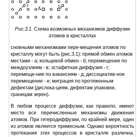
Рис.3.1.
Схема возможных механизмов диффузии
атомов в кристаллах
сновными механизмами пере-мещения атомов по
кристаллу могут быть (рис.3.1): прямой обмен атомов
местами - а; кольцевой обмен - б; перемещение по
междоузлиям - в; эстафетная диффузия - г;
перемеще-ние по вакансиям - д; диссоциатив-ное
перемещение - е; миграция по протяженным
дефектам (дислока-циям, дефектам упаковки,
границам зерен).
В любом процессе диффузии, как правило, имеют
место все перечисленные механизмы движения
атомов. При гетеродиффузии, по крайней мере, один
из атомов является примесным. Однако вероятность
протекания этих процессов в кристалле различна.