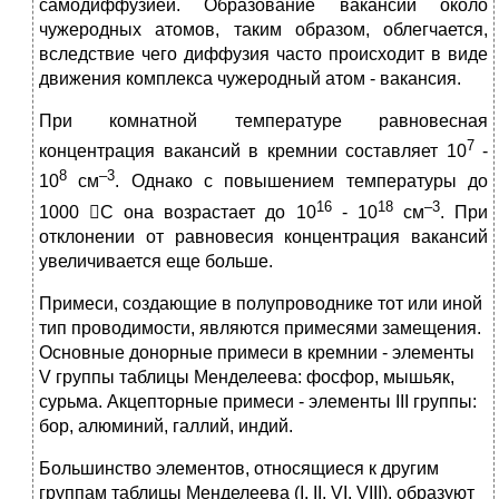
самодиффузией. Образование вакансий около
чужеродных атомов, таким образом, облегчается,
вследствие чего диффузия часто происходит в виде
движения комплекса чужеродный атом - вакансия.
При комнатной температуре равновесная
7
концентрация вакансий в кремнии составляет 10
-
8
–3
10
см
. Однако с повышением температуры до
16
18
–3
1000 С она возрастает до 10
- 10
см
. При
отклонении от равновесия концентрация вакансий
увеличивается еще больше.
Примеси, создающие в полупроводнике тот или иной
тип проводимости, являются примесями замещения.
Основные донорные примеси в кремнии - элементы
V группы таблицы Менделеева: фосфор, мышьяк,
сурьма. Акцепторные примеси - элементы III группы:
бор, алюминий, галлий, индий.
Большинство элементов, относящиеся к другим
группам таблицы Менделеева (I, II, VI, VIII), образуют