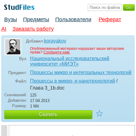
Вузы
Предметы
Пользователи
Реферат
AI
Заказать работу
korayakov
Добавил:
Опубликованный материал нарушает ваши авторские
права?
Сообщите нам.
Национальный исследовательский
Вуз:
университет «МИЭТ»
Процессы микро и интегральных технологий
Предмет:
Процессы в микро- и нанотехнологий
/
Файл:
Глава 3_1b
.doc
Скачиваний:
125
Добавлен:
17.04.2013
Размер:
1 Мб
☆
Скачать