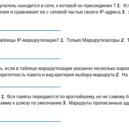
лучатель находится в сети, к которой он присоединен ?
1.
Уст
ения и сравнивает ее с сетевой частью своего IP-адреса
3.
э
таблицы IP-маршрутизации?
1.
Только Маршрутизаторы
2.
Т
ь, если в таблице маршрутизации указанно несколько вар
иоритетность пакета и вид критерия выбора маршрута
2.
На 
?
1.
Все пакеты передаются по кратчайшему, но не самому 
рамму к шлюзу по умолчанию
3.
Маршруты прописанные адм