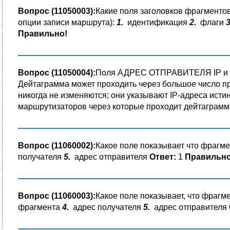
Вопрос (11050003):
Какие поля заголовков фрагменто
опции записи маршрута):
1.
идентификация
2.
флаги
3
Правильно!
Вопрос (11050004):
Поля АДРЕС ОТПРАВИТЕЛЯ IP и АД
Дейтаграмма может проходить через большое число п
никогда не изменяются; они указывают IP-адреса исти
маршрутизаторов через которые проходит дейтаграм
Вопрос (11060002):
Какое поле показывает что фраг
получателя
5.
адрес отправителя
Ответ:
1
Правильно
Вопрос (11060003):
Какое поле показывает, что фраг
фрагмента
4.
адрес получателя
5.
адрес отправителя