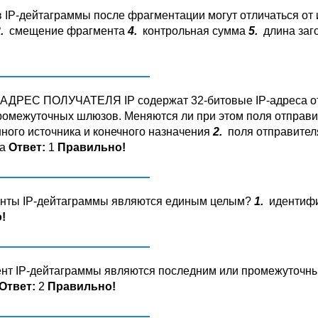
в IP-дейтаграммы после фрагментации могут отличаться от
.
смещение фрагмента
4.
контрольная сумма
5.
длина заг
РЕС ПОЛУЧАТЕЛЯ IP содержат 32-битовые IP-адреса отпр
ромежуточных шлюзов. Меняются ли при этом поля отправи
нного источника и конечного назначения
2.
поля отправителя
ма
Ответ:
1
Правильно!
менты IP-дейтаграммы являются единым целым?
1.
идентиф
!
мент IP-дейтаграммы являются последним или промежуточ
Ответ:
2
Правильно!