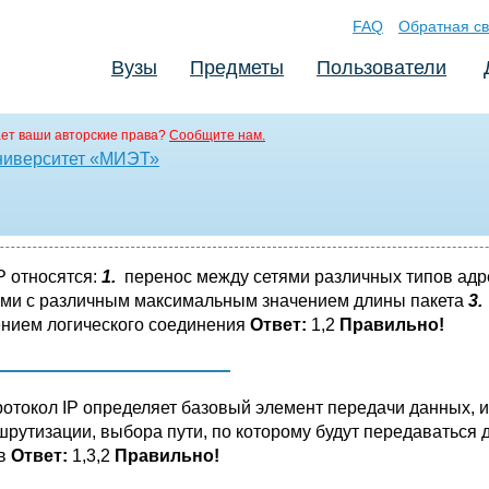
FAQ
Обратная св
Вузы
Предметы
Пользователи
ет ваши авторские права?
Сообщите нам.
ниверситет «МИЭТ»
P относятся:
1.
перенос между сетями различных типов ад
тями с различным максимальным значением длины пакета
3.
ением логического соединения
Ответ:
1,2
Правильно!
отокол IP определяет базовый элемент передачи данных, 
рутизации, выбора пути, по которому будут передаваться
ов
Ответ:
1,3,2
Правильно!