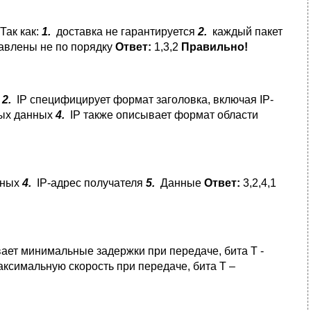
Так как:
1.
доставка не гарантируется
2.
каждый пакет
авлены не по порядку
Ответ:
1,3,2
Правильно!
х
2.
IP специфицирует формат заголовка, включая IP-
ных данных
4.
IP также описывает формат области
нных
4.
IP-адрес получателя
5.
Данные
Ответ:
3,2,4,1
ает минимальные задержки при передаче, бита T -
ксимальную скорость при передаче, бита T –