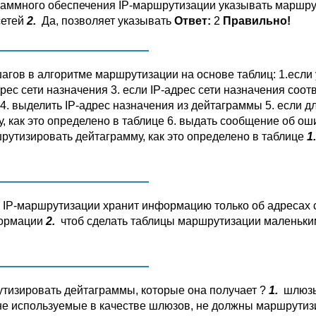
аммного обеспечения IP-маршрутизации указывать маршруты
сетей
2.
Да, позволяет указывать
Ответ:
2
Правильно!
агов в алгоритме маршрутизации на основе таблиц: 1.есл
рес сети назначения 3. если IP-адрес сети назначения соо
 4. выделить IP-адрес назначения из дейтаграммы 5. если 
как это определено в таблице 6. выдать сообщение об оши
утизировать дейтаграмму, как это определено в таблице
1.
IP-маршрутизации хранит информацию только об адресах се
формации
2.
чтоб сделать таблицы маршрутизации маленьк
тизировать дейтаграммы, которые она получает ?
1.
шлюзы
не используемые в качестве шлюзов, не должны маршрутиз