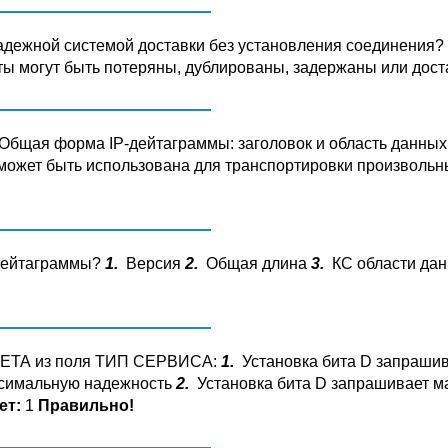
адежной системой доставки без установления соединения? 
ы могут быть потеряны, дублированы, задержаны или дост
бщая форма IP-дейтаграммы: заголовок и область данны
может быть использована для транспортировки произволь
-дейтаграммы?
1.
Версия
2.
Общая длина
3.
КС области да
ТЕТА из поля ТИП СЕРВИСА:
1.
Установка бита D запрашив
аксимальную надежность
2.
Установка бита D запрашивает ма
ет:
1
Правильно!