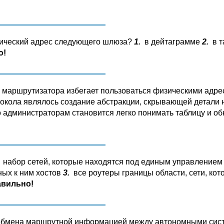
зический адрес следующего шлюза?
1.
в дейтаграмме
2.
в т
о!
 маршрутизатора избегает пользоваться физическими адре
токола являлось создание абстракции, скрывающей детали
то администраторам становится легко понимать таблицу и о
набор сетей, которые находятся под единым управлением
ых к ним хостов
3.
все роутеры границы области, сети, кот
вильно!
я обмена маршрутной информацией между автономными си