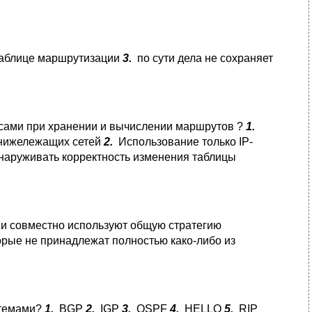
аблице маршрутизации
3.
по сути дела не сохраняет
сами при хранении и вычислении маршрутов ?
1.
 нижележащих сетей
2.
Использование только IP-
бнаруживать корректность изменения таблицы
 и совместно используют общую стратегию
орые не принадлежат полностью како-либо из
стемами?
1.
BGP
2.
IGP
3.
OSPF
4.
HELLO
5.
RIP