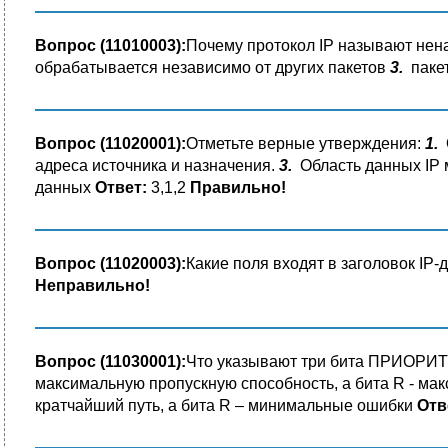
Вопрос (11010003):
Почему протокол IP называют нен
обрабатывается независимо от других пакетов
3.
пакет
Вопрос (11020001):
Отметьте верные утверждения:
1.
О
адреса источника и назначения.
3.
Область данных IP 
данных
Ответ:
3,1,2
Правильно!
Вопрос (11020003):
Какие поля входят в заголовок IP
Неправильно!
Вопрос (11030001):
Что указывают три бита ПРИОРИ
максимальную пропускную способность, а бита R - м
кратчайший путь, а бита R – минимальные ошибки
Отв