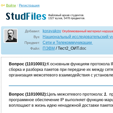
Войти
/
Регистрация
Файловый архив студентов.
1327 вузов, 5478 предметов.
korayakov
Добавил:
Опубликованный материал наруша
Национальный исследовательский у
Вуз:
Сети и Телекоммуникации
Предмет:
ПЭВМ
/ Тест2_ОИТ
.doc
Файл:
Вопрос (11010001):
К основным функциям протокола I
сборка и разборка пакетов при передаче их между се
организация межсетевого взаимодействия с установл
Вопрос (11010002):
Цель межсетевого протокола:
1.
пр
программное обеспечение IP выполняет функцию марш
воплощают в жизнь идею ненадежной доставки пакет