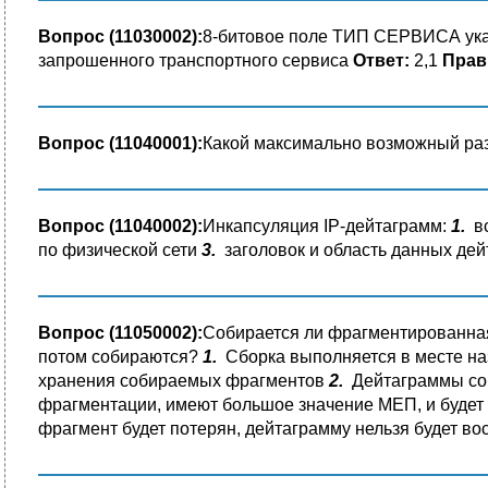
Вопрос (11030002):
8-битовое поле ТИП СЕРВИСА ука
запрошенного транспортного сервиса
Ответ:
2,1
Прав
Вопрос (11040001):
Какой максимально возможный ра
Вопрос (11040002):
Инкапсуляция IP-дейтаграмм:
1.
вс
по физической сети
3.
заголовок и область данных де
Вопрос (11050002):
Собирается ли фрагментированная
потом собираются?
1.
Сборка выполняется в месте на
хранения собираемых фрагментов
2.
Дейтаграммы соби
фрагментации, имеют большое значение МЕП, и будет
фрагмент будет потерян, дейтаграмму нельзя будет в