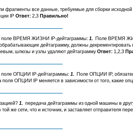
 ли фрагменты все данные, требуемые для сборки исходно
ции IP
Ответ:
2,3
Правильно!
ро поле ВРЕМЯ ЖИЗНИ IP-дейтаграммы:
1.
Поле ВРЕМЯ ЖИЗН
обрабатывающие дейтаграмму, должны декрементировать 
левым, шлюзы и узлы удаляют дейтаграмму
Ответ:
1,2,3
Пр
о поле ОПЦИИ IP-дейтаграммы:
1.
Поле ОПЦИИ IP, обязате
поля ОПЦИИ IP меняется в зависимости от того, какие о
изацией?
1.
передача дейтаграммы из одной машины в другу
 той же сети, что и источник, и заставляет отправителя п