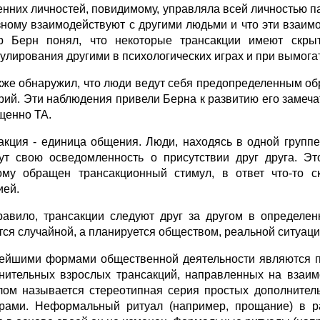
енних личностей, повидимому, управляла всей личностью па
зному взаимодействуют с другими людьми и что эти взаим
р Берн понял, что некоторые трансакции имеют скрыт
улирования другими в психологических играх и при вымога
кже обнаружил, что люди ведут себя предопределенным обра
рий. Эти наблюдения привели Берна к развитию его замеч
щенно ТА.
акция - единица общения. Люди, находясь в одной группе
ут свою осведомленность о присутствии друг друга. Эт
ому обращен трансакционный стимул, в ответ что-то с
ией.
равило, трансакции следуют друг за другом в определен
тся случайной, а планируется обществом, реальной ситуац
ейшими формами общественной деятельности являются пр
нительных взрослых трансакций, направленных на взаимо
лом называется стереотипная серия простых дополните
рами. Неформальный ритуал (например, прощание) в ра