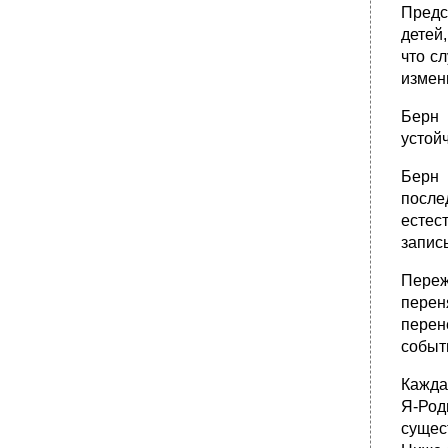
Предс
детей
что с
измен
Берн 
устой
Берн 
после
естес
записы
Переж
перен
перен
событ
Кажда
Я-Род
сущес