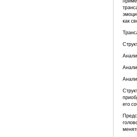
приме
транс
эмоци
как св
Транс
Струк
Анализ
Анализ
Анали
Струк
приоб
его со
Предс
голов
менят