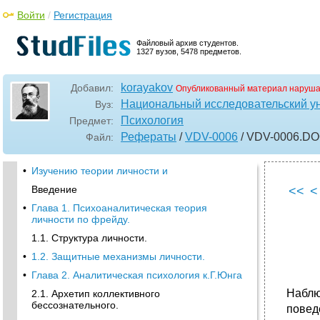
Войти
/
Регистрация
Файловый архив студентов.
1327 вузов, 5478 предметов.
korayakov
Добавил:
Опубликованный материал наруша
Национальный исследовательский у
Вуз:
Психология
Предмет:
Рефераты
/
VDV-0006
/ VDV-0006
.D
Файл:
•
Изучению теории личности и
Введение
<<
<
•
Глава 1. Психоаналитическая теория
личности по фрейду.
1.1. Структура личности.
•
1.2. Защитные механизмы личности.
•
Глава 2. Аналитическая психология к.Г.Юнга
Наблю
2.1. Архетип коллективного
бессознательного.
повед