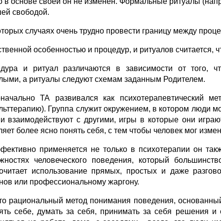
о в основе своей он не изменен. Формальные ритуалы (напр
ей свободой.
оторых случаях очень трудно провести границу между проце
твенной особенностью и процедур, и ритуалов считается, ч
дура и ритуал различаются в зависимости от того, ч
лыми, а ритуалы следуют схемам заданным Родителем.
начально ТА развивался как психотерапевтический мет
льттерапию). Группа служит окружением, в котором люди мог
ни взаимодействуют с другими, игры в которые они играю
яет более ясно понять себя, с тем чтобы человек мог измени
фективно применяется не только в психотерапии он та
жностях человеческого поведения, который большинств
очитает использование прямых, простых и даже разгов
нов или профессиональному жаргону.
это рациональный метод понимания поведения, основанный
ять себе, думать за себя, принимать за себя решения и