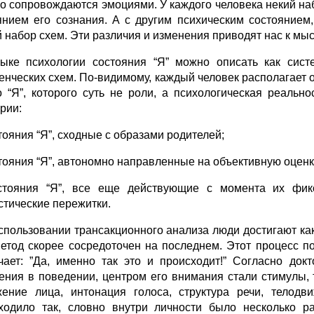
о сопровождаются эмоциями. У каждого человека некий н
янием его сознания. А с другим психическим состояние
й набор схем. Эти различия и изменения приводят нас к мыс
ыке психологии состояния “Я” можно описать как сист
енческих схем. По-видимому, каждый человек располагает
о “Я”, которого суть не роли, а психологическая реальн
рии:
тояния “Я”, сходные с образами родителей;
стояния “Я”, автономно направленные на объективную оценк
стояния “Я”, все еще действующие с момента их фи
стические пережитки.
спользовании трансакционного анализа люди достигают как 
метод скорее сосредоточен на последнем. Этот процесс п
чает: ”Да, именно так это и происходит!” Согласно док
ения в поведении, центром его внимания стали стимулы, та
ение лица, интонация голоса, структура речи, телодв
ходило так, словно внутри личности было несколько р