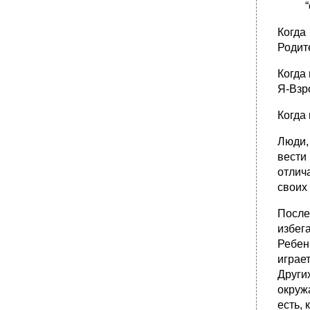
Когда
Родит
Когда
Я-Взр
Когда
Люди, 
вести
отлич
своих
После
избег
Ребен
играе
Други
окруж
есть, 