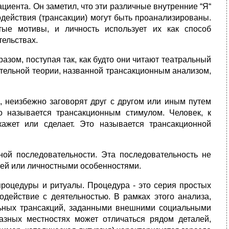
циента. Он заметил, что эти различные внутренние “Я“
одействия (трансакции) могут быть проанализированы.
ые мотивы, и личность использует их как способ
тельствах.
зом, поступая так, как будто они читают театральный
ательной теории, названной трансакционным анализом,
, неизбежно заговорят друг с другом или иным путем
о называется трансакционным стимулом. Человек, к
кажет или сделает. Это называется трансакционной
ной последовательности. Эта последовательность не
ией или личностными особенностями.
оцедуры и ритуалы. Процедура - это серия простых
действие с деятельностью. В рамках этого анализа,
льных трансакций, заданными внешними социальными
зных местностях может отличаться рядом деталей,