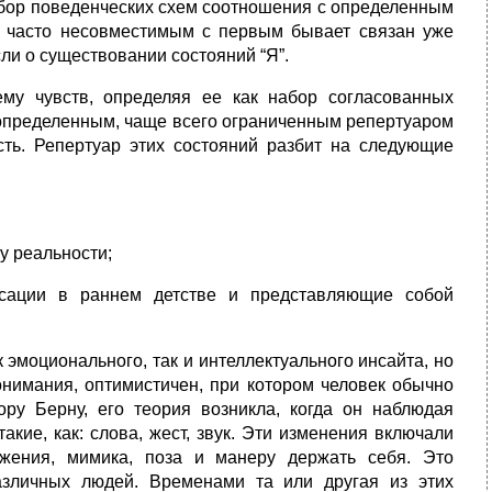
абор поведенческих схем соотношения с определенным
м, часто несовместимым с первым бывает связан уже
ли о существовании состояний “Я”.
ему чувств, определяя ее как набор согласованных
 определенным, чаще всего ограниченным репертуаром
ость. Репертуар этих состояний разбит на следующие
у реальности;
ксации в раннем детстве и представляющие собой
эмоционального, так и интеллектуального инсайта, но
онимания, оптимистичен, при котором человек обычно
тору Берну, его теория возникла, когда он наблюдая
кие, как: слова, жест, звук. Эти изменения включали
ижения, мимика, поза и манеру держать себя. Это
азличных людей. Временами та или другая из этих