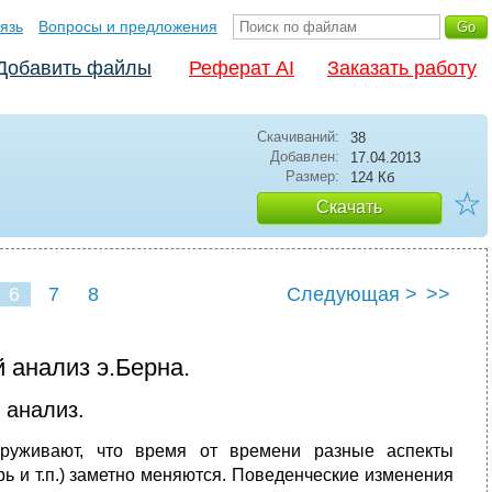
язь
Вопросы и предложения
Добавить файлы
Реферат AI
Заказать работу
Скачиваний:
38
Добавлен:
17.04.2013
Размер:
124 Кб
☆
Скачать
6
7
8
Следующая >
>>
 анализ э.Берна.
 анализ.
аруживают, что время от времени разные аспекты
рь и т.п.) заметно меняются. Поведенческие изменения