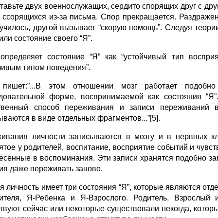
тавьте двух военнослужащих, сердито спорящих друг с дру
, ссорящихся из-за письма. Спор прекращается. Раздраже
лучилось, другой вызывает “скорую помощь”. Следуя теории
или состояние своего “Я”.
определяет состояние “Я” как “устойчивый тип воспри
чивым типом поведения”.
пишет:”...В этом отношении мозг работает подобн
довательной форме, воспринимаемой как состояния “Я”.
твенный способ переживания и записи переживаний 
ваются в виде отдельных фрагментов...”[5].
ивания личности записываются в мозгу и в нервных кл
ятое у родителей, воспитание, восприятие событий и чув
есенные в воспоминания. Эти записи хранятся подобно за
ия даже переживать заново.
я личность имеет три состояния “Я”, которые являются от
ителя, Я-Ребенка и Я-Взрослого. Родитель, Взрослый
твуют сейчас или некоторые существовали некогда, котор