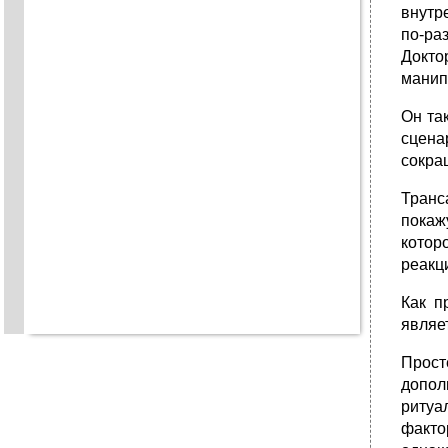
внутр
по-ра
Докто
манип
Он та
сцена
сокра
Транс
покаж
котор
реакц
Как п
являе
Прост
допол
ритуа
факто