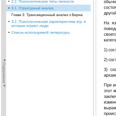
•
2.2. Психологические типы личности.
обычн
состо
•
3.1. Структурный анализ.
друго
Глава 3. Трансакционный анализ э.Берна.
•
3.2. Психологическая характеристика игр, в
На яз
которые играют люди.
повед
•
Список используемой литературы
своег
катего
1) сос
2) со
◄Содержание◄
3) со
архаи
При и
этот 
заклю
измен
выраж
проис