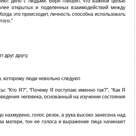
меют дело с людьми. Берн говорит, что важной целью
более открытых и поделенных взаимодействий между
огда это происходит, личность способна использовать
гого.”
т друг другу.
, которому люди невольно следуют.
: “Кто Я?”, “Почему Я поступаю именно так?”, “Как Я
поведения человека, основанный на изучении состояния
о нахмурено, голос резок, а рука высоко занесена над
оза матери, тон ее голоса и выражение лица начинают