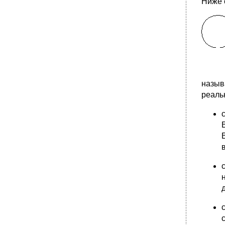
Ниже 
назыв
реаль