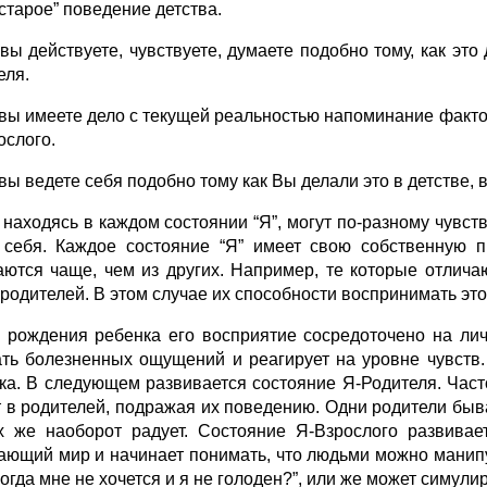
“старое” поведение детства.
 вы действуете, чувствуете, думаете подобно тому, как эт
еля.
 вы имеете дело с текущей реальностью напоминание фактов
ослого.
 вы ведете себя подобно тому как Вы делали это в детстве,
находясь в каждом состоянии “Я”, могут по-разному чувство
 себя. Каждое состояние “Я” имеет свою собственную п
аются чаще, чем из других. Например, те которые отлича
 родителей. В этом случае их способности воспринимать эт
 рождения ребенка его восприятие сосредоточено на ли
ать болезненных ощущений и реагирует на уровне чувств.
ка. В следующем развивается состояние Я-Родителя. Част
т в родителей, подражая их поведению. Одни родители быва
х же наоборот радует. Состояние Я-Взрослого развивае
ающий мир и начинает понимать, что людьми можно манипу
когда мне не хочется и я не голоден?”, или же может симулир