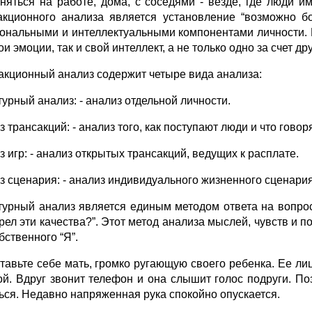
няться на работе, дома, с соседями - везде, где люди и
акционного анализа является установление “возможно 
ональными и интеллектуальными компонентами личности. К
ои эмоции, так и свой интеллект, а не только одно за счет дру
акционный анализ содержит четыре вида анализа:
турный анализ: - анализ отдельной личности.
 трансакций: - анализ того, как поступают люди и что говоря
 игр: - анализ открытых трансакций, ведущих к расплате.
з сценария: - анализ индивидуального жизненного сценария
турный анализ является единым методом ответа на вопросы
рел эти качества?”. Этот метод анализа мыслей, чувств и 
бственного “Я”.
тавьте себе мать, громко ругающую своего ребенка. Ее лиц
ой. Вдруг звонит телефон и она слышит голос подруги. П
ься. Недавно напряженная рука спокойно опускается.