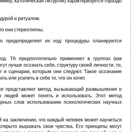
имер, католическая литургия) характеризуется гораздо
дурой и ритуалом.
то они стереотипны.
то предопределяет их ход: процедуры планируются
од. ТА предпочтительно применяют в группах (как
ут лучше осознать себя, структуру своей личности, то,
т и сценарии, которым они следуют. Такое осознание
ть или усилить в себе то, что он хочет.
кже представляет метод, вызывающий размышления о
о людей может понять и использовать. Этот метод
орных слов использованию психологических научных
 на заключении, что каждый человек может научиться
 открыто выражать свои чувства. Его принципы могут