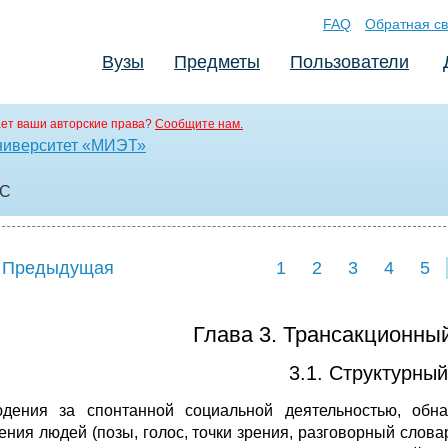
FAQ
Обратная св
Вузы
Предметы
Пользователи
ет ваши авторские права?
Сообщите нам.
ниверситет «МИЭТ»
OC
 Предыдущая
1
2
3
4
5
Глава 3. Трансакционный
3.1. Структурный
дения за спонтанной социальной деятельностью, обн
ения людей (позы, голос, точки зрения, разговорный слова