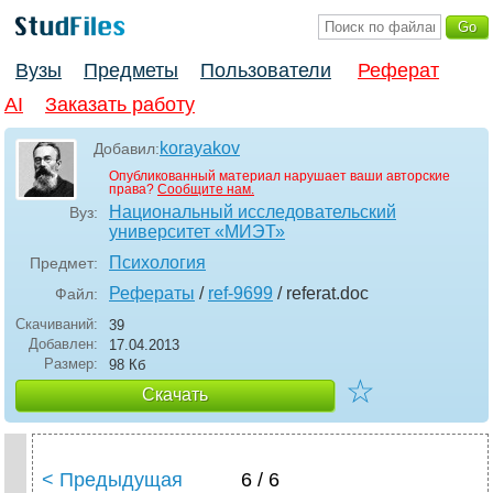
Вузы
Предметы
Пользователи
Реферат
AI
Заказать работу
korayakov
Добавил:
Опубликованный материал нарушает ваши авторские
права?
Сообщите нам.
Национальный исследовательский
Вуз:
университет «МИЭТ»
Психология
Предмет:
Рефераты
/
ref-9699
/ referat
.doc
Файл:
Скачиваний:
39
Добавлен:
17.04.2013
Размер:
98 Кб
☆
Скачать
< Предыдущая
6 / 6