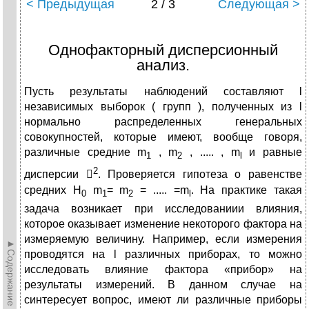
< Предыдущая
2 / 3
Следующая >
Однофакторный дисперсионный
анализ.
Пусть результаты наблюдений составляют l
независимых выборок ( групп ), полученных из l
нормально распределенных генеральных
совокупностей, которые имеют, вообще говоря,
различные средние m
, m
, ..... , m
и равные
1
2
l
2
дисперсии 
. Проверяется гипотеза о равенстве
средних H
m
= m
= ..... =m
. На практике такая
0
1
2
l
задача возникает при исследованиии влияния,
которое оказывает изменение некоторого фактора на
измеряемую величину. Например, если измерения
►Содержание►
проводятся на l различных приборах, то можно
исследовать влияние фактора «прибор» на
результаты измерений. В данном случае на
синтересует вопрос, имеют ли различные приборы