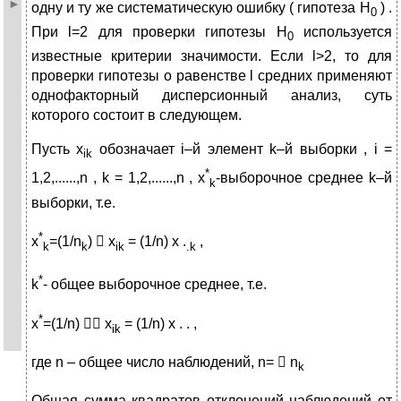
одну и ту же систематическую ошибку ( гипотеза H
) .
0
При l=2 для проверки гипотезы H
используется
0
известные критерии значимости. Если l>2, то для
проверки гипотезы о равенстве l средних применяют
однофакторный дисперсионный анализ, суть
которого состоит в следующем.
Пусть x
обозначает i–й элемент k–й выборки , i =
ik
*
1,2,......,n , k = 1,2,......,n , x
-выборочное среднее k–й
k
выборки, т.е.
*
x
=(1/n
)  x
= (1/n) x .
,
k
k
ik
.k
*
k
- общее выборочное среднее, т.е.
*
x
=(1/n)  x
= (1/n) x . . ,
ik
где n – общее число наблюдений, n=  n
k
Общая сумма квадратов отклонений наблюдений от