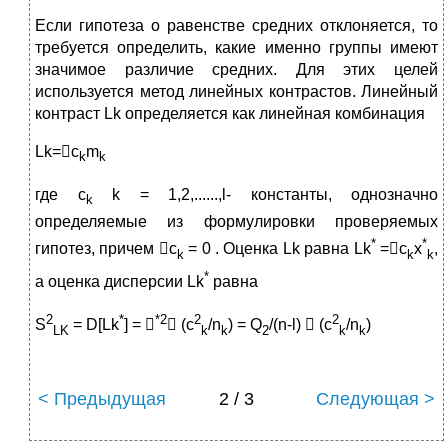
Если гипотеза о равенстве средних отклоняется, то
требуется определить, какие именно группы имеют
значимое различие средних. Для этих целей
используется метод линейных контрастов. Линейный
контраст Lk определяется как линейная комбинация
Lk=c
m
k
k
где c
k = 1,2,......,l- константы, однозначно
k
определяемые из формулировки проверяемых
*
*
гипотез, причем c
= 0 . Оценка Lk равна Lk
=c
x
,
k
k
k
*
а оценка дисперсии Lk
равна
2
*
*2
2
2
S
= D[Lk
] = 
 (c
/n
) = Q
/(n-l)  (c
/n
)
LK
k
k
2
k
k
< Предыдущая
2 / 3
Следующая >