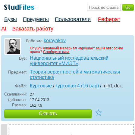
Вузы
Предметы
Пользователи
Реферат
AI
Заказать работу
korayakov
Добавил:
Опубликованный материал нарушает ваши авторские
права?
Сообщите нам.
Национальный исследовательский
Вуз:
университет «МИЭТ»
Теория вероятностей и математическая
Предмет:
статистика
Курсовые
/
курсовая 4 (16 вар)
/ mih1
.doc
Файл:
Скачиваний:
27
Добавлен:
17.04.2013
Размер:
162 Кб
☆
Скачать