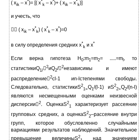
*
*
*
*
( x
– x
)= [( x
– x
)+ ( x
– x
)]
ik
k
ik
k
и учесть, что
*
*
*
 ( x
– x
) ( x
– x
)=0
ik
k
k
*
*
в силу определения средних x
и x
k
Если верна гипотеза H
:m
=m
= .....=m
, то
0
1
2
l
2
2
статистикиQ

иQ
/
независимы и имеют
1/
2
2
распределение
сl-1 иn-lстепенями свободы.
2
2
Следовательно, статистикиS
Q
/(l-1) иS
Q
/(n-l)
1=
1
2=
2
являются несмещенными оценками неизвесной
2
2
дисперсии
. ОценкаS
характеризует рассеяние
1
2
групповых средних, а оценкаS
–рассеяние внутри
2
групп, которое обусловленно случайными
вариациями результатов наблюдений. Значительное
2
превышение величиныS
над значением
1