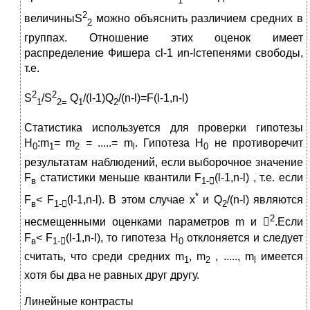
2
величиныS
можно объяснить различием средних в
2
группах. Отношение этих оценок имеет
распределение Фишера сl-1 иn-lстепенями свободы,
т.е.
2
2
S
/S
Q
/(l-1)Q
/(n-l)=F(l-1,n-l)
1
2=
1
2
Статистика используется для проверки гипотезы
H
:m
= m
= .....= m
. Гипотеза H
не противоречит
0
1
2
l
0
результатам наблюдений, если выборочное значение
F
статистики меньше квантили F
(l-1,n-l) , т.е. если
в
1-

*
F
< F
(l-1,n-l). В этом случае x
и Q
/(n-l) являются
в
1-

2
2
несмещенными оценками параметров m и 
.Если
F
< F
(l-1,n-l), то гипотеза H
отклоняется и следует
в
1-

0
считать, что среди средних m
, m
, ....., m
имеется
1
2
l
хотя бы два не равных друг другу.
Линейные контрасты