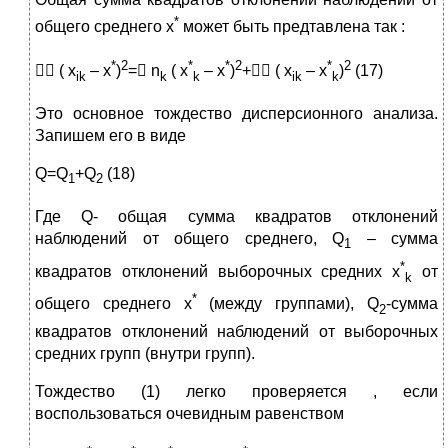
*
общего среднего x
может быть предтавлена так :
*
2
*
*
2
*
2
 ( x
– x
)
= n
( x
– x
)
+ ( x
– x
)
(17)
ik
k
k
ik
k
Это основное тождество дисперсионного анализа.
Запишем его в виде
Q=Q
+Q
(18)
1
2
Где Q- общая сумма квадратов отклонений
наблюдений от общего среднего, Q
– сумма
1
*
квадратов отклонений выборочных средних x
от
k
*
общего среднего x
(между группами), Q
-сумма
2
квадратов отклонений наблюдений от выборочных
средних групп (внутри групп).
Тождество (1) легко проверяется , если
воспользоваться очевидным равенством