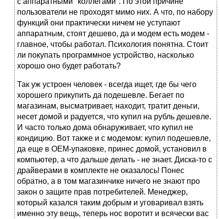
с аппаратными "коллегами". По этой причине
пользователи не проходят мимо них. А что, по набору
функций они практически ничем не уступают
аппаратным, стоят дешево, да и модем есть модем -
главное, чтобы работал. Психология понятна. Стоит
ли покупать программное устройство, насколько
хорошо оно будет работать?
Так уж устроен человек - всегда ищет, где бы чего
хорошего прикупить да подешевле. Бегает по
магазинам, высматривает, находит, тратит деньги,
несет домой и радуется, что купил на рубль дешевле.
И часто только дома обнаруживает, что купил не
кондицию. Вот также и с модемом: купил подешевле,
да еще в OEM-упаковке, принес домой, установил в
компьютер, а что дальше делать - не знает. Диска-то с
драйверами в комплекте не оказалось! Понес
обратно, а в том магазинчике ничего не знают про
закон о защите прав потребителей. Менеджер,
который казался таким добрым и уговаривал взять
именно эту вещь, теперь нос воротит и всячески вас