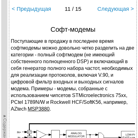
< Предыдущая
11 / 15
Следующая >
Софт-модемы
Поступающие в продажу в последнее время
софтмодемы можно довольно четко разделить на две
категории - полный софтмодем (не имеющий
собственного полноценного DSP) и включающий в
себя генератор полного набора частот, необходимых
для реализации протоколов, включая V.90, и
цифровой фильтр входных и выходных сигналов
модема. Примеры - модемы, собранные с
использованием чипсетов STMicroelectronics 75xx,
PCtel 1789N/W и Rockwell HCF/SoftK56, например,
AZtech
MSP3880
.
►Содержание►