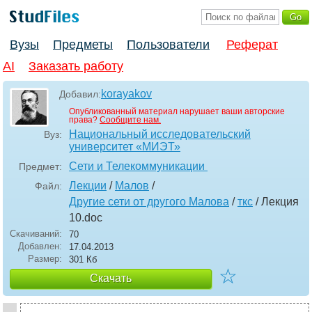
Вузы
Предметы
Пользователи
Реферат
AI
Заказать работу
korayakov
Добавил:
Опубликованный материал нарушает ваши авторские
права?
Сообщите нам.
Национальный исследовательский
Вуз:
университет «МИЭТ»
Сети и Телекоммуникации
Предмет:
Лекции
/
Малов
/
Файл:
Другие сети от другого Малова
/
ткс
/ Лекция
10
.doc
Скачиваний:
70
Добавлен:
17.04.2013
Размер:
301 Кб
☆
Скачать