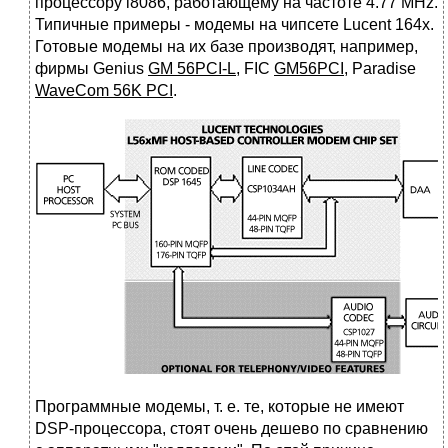
процессору i8086, работающему на частоте 4.77 MHz.
Типичные примеры - модемы на чипсете Lucent 164x.
Готовые модемы на их базе производят, например,
фирмы Genius
GM 56PCI-L
, FIC
GM56PCI
, Paradise
WaveCom 56K PCI
.
Программные модемы, т. е. те, которые не имеют
DSP-процессора, стоят очень дешево по сравнению