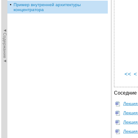
•
Пример внутренней архитектуры
концентратора
◄Содержание◄
<<
<
Соседние
Лекция
Лекция
Лекция
Лекция