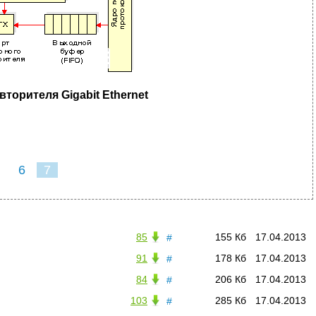
вторителя Gigabit Ethernet
6
7
85
155 Кб
17.04.2013
#
91
178 Кб
17.04.2013
#
84
206 Кб
17.04.2013
#
103
285 Кб
17.04.2013
#