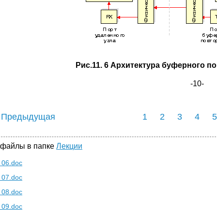
Рис.11. 6 Архитектура буферного по
-
10
-
 Предыдущая
1
2
3
4
5
 файлы в папке
Лекции
 06.doc
 07.doc
 08.doc
 09.doc