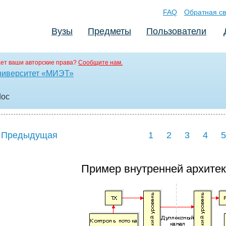
FAQ
Обратная св
Вузы
Предметы
Пользователи
ет ваши авторские права?
Сообщите нам.
ниверситет «МИЭТ»
doc
 Предыдущая
1
2
3
4
5
Пример внутренней архитек