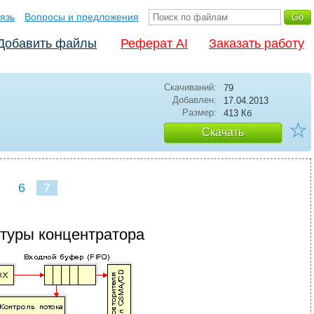
язь
Вопросы и предложения
Добавить файлы
Реферат AI
Заказать работу
Скачиваний:
79
Добавлен:
17.04.2013
Размер:
413 Кб
☆
Скачать
6
7
туры концентратора