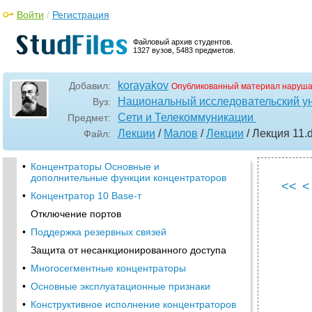
Войти
/
Регистрация
Файловый архив студентов.
1327 вузов, 5483 предметов.
korayakov
Добавил:
Опубликованный материал наруша
Национальный исследовательский у
Вуз:
Сети и Телекоммуникации
Предмет:
Лекции
/
Малов
/
Лекции
/ Лекция 11
.
Файл:
•
Концентраторы Основные и
дополнительные функции концентраторов
<<
<
•
Концентратор 10 Base-т
Отключение портов
•
Поддержка резервных связей
Защита от несанкционированного доступа
•
Многосегментные концентраторы
•
Основные эксплуатационные признаки
•
Конструктивное исполнение концентраторов