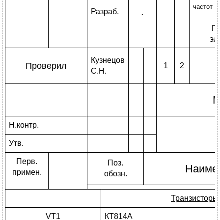
частот
.
Разраб.
П
эл
Кузнецов
Проверил
1
2
С.Н.
М
Н.контр.
Утв.
Перв.
Поз.
Наиме
примен.
обозн.
Транзисторы
VT1
КТ814А