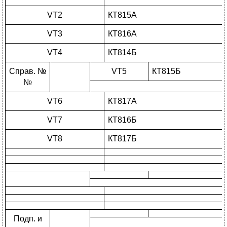
VT2
КТ815А
VT3
КТ816А
VT4
КТ814Б
Справ. №
VT5
КТ815Б
№
VT6
КТ817А
VT7
КТ816Б
VT8
КТ817Б
Подп. и