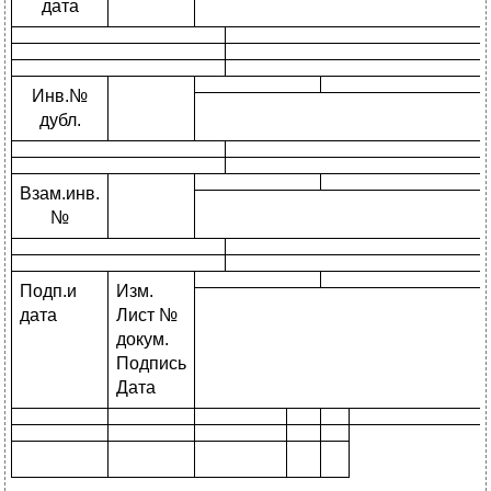
дата
Инв.№
дубл.
Взам.инв.
№
Подп.и
Изм.
дата
Лист №
докум.
Подпись
Дата