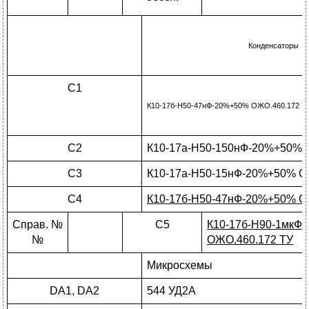
Конденсаторы
С1
К10-17б-Н50-47нФ-20%+50% ОЖО.460.172 Т
С2
К10-17а-H50-150нФ-20%+50% 
С3
К10-17а-Н50-15нФ-20%+50% О
С4
К10-17б-Н50-47нФ-20%+50% О
Справ. №
С5
К10-17б-Н90-1мкФ
№
ОЖО.460.172 ТУ
Микросхемы
DA1, DA2
544 УД2А