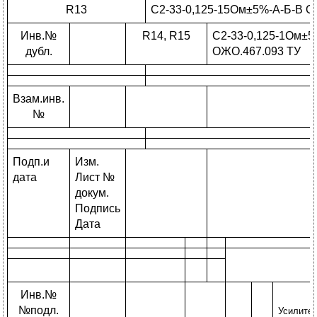
R13
С2-33-0,125-15Ом±5%-А-Б-В О
Инв.№
R14, R15
С2-33-0,125-1Ом±5
дубл.
ОЖО.467.093 ТУ
Взам.инв.
№
Подп.и
Изм.
дата
Лист №
докум.
Подпись
Дата
Инв.№
№подл.
Усилител