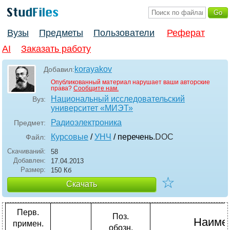
Вузы
Предметы
Пользователи
Реферат
AI
Заказать работу
korayakov
Добавил:
Опубликованный материал нарушает ваши авторские
права?
Сообщите нам.
Национальный исследовательский
Вуз:
университет «МИЭТ»
Радиоэлектроника
Предмет:
Курсовые
/
УНЧ
/ перечень
.DOC
Файл:
Скачиваний:
58
Добавлен:
17.04.2013
Размер:
150 Кб
☆
Скачать
Перв.
Поз.
Наиме
примен.
обозн.