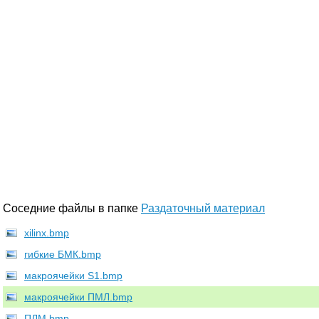
Соседние файлы в папке
Раздаточный материал
xilinx.bmp
гибкие БМК.bmp
макроячейки S1.bmp
макроячейки ПМЛ.bmp
ПЛМ.bmp