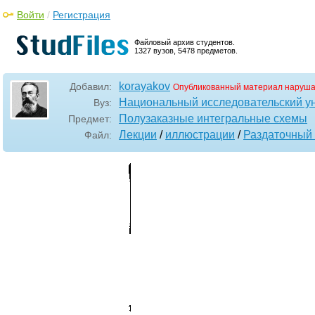
Войти
/
Регистрация
Файловый архив студентов.
1327 вузов, 5478 предметов.
korayakov
Добавил:
Опубликованный материал наруша
Национальный исследовательский у
Вуз:
Полузаказные интегральные схемы
Предмет:
Лекции
/
иллюстрации
/
Раздаточный
Файл: