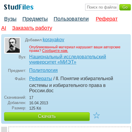
Вузы
Предметы
Пользователи
Реферат
AI
Заказать работу
korayakov
Добавил:
Опубликованный материал нарушает ваши авторские
права?
Сообщите нам.
Национальный исследовательский
Вуз:
университет «МИЭТ»
Политология
Предмет:
Рефераты
/ II. Понятие избирательной
Файл:
системы и избирательного права в
России
.doc
Скачиваний:
17
Добавлен:
16.04.2013
Размер:
125 Кб
☆
Скачать