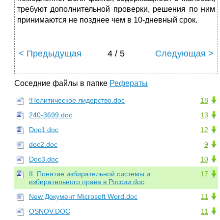
требуют дополнительной проверки, решения по ним
принимаются не позднее чем в 10-дневный срок.
< Предыдущая
4 / 5
Следующая >
Соседние файлы в папке
Рефераты
!Политическое лидерство.doc
18
240-3699.doc
13
Doc1.doc
12
doc2.doc
9
Doc3.doc
10
II. Понятие избирательной системы и
17
избирательного права в России.doc
New Документ Microsoft Word.doc
11
OSNOV.DOC
11