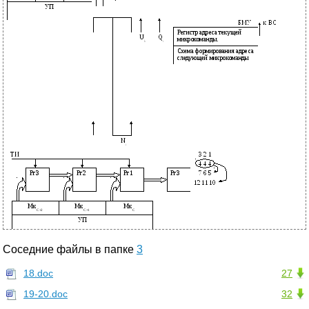
Соседние файлы в папке
3
18.doc
27
19-20.doc
32