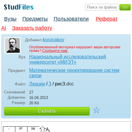
Вузы
Предметы
Пользователи
Реферат
AI
Заказать работу
korayakov
Добавил:
Опубликованный материал нарушает ваши авторские
права?
Сообщите нам.
Национальный исследовательский
Вуз:
университет «МИЭТ»
Математическое проектирование систем
Предмет:
связи
Лекции
/
3
/ рис3
.doc
Файл:
Скачиваний:
27
Добавлен:
16.04.2013
Размер:
26 Кб
☆
Скачать
A
i