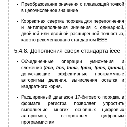
Преобразование значения с плавающей точкой
в целочисленное значение
Корректная свертка порядка для переполнения
и антипереполнения значения с одинарной,
двойной или двойной расширенной точностью,
как это рекомендовано стандартом IEEE
5.4.8. Дополнения сверх стандарта ieee
Объединенные операции умножения и
сложения (
fma
,
fms
,
fnma
,
fpma
,
fpms
,
fpnma
),
допускающие эффективные программные
алгоритмы деления, вычисления остатка и
квадратного корня.
Расширенный диапазон 17-битового порядка в
формате регистра позволяет упростить
выполнение многих основных цифровых
алгоритмов, осторожным цифровым
программистам