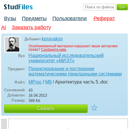
Вузы
Предметы
Пользователи
Реферат
AI
Заказать работу
korayakov
Добавил:
Опубликованный материал нарушает ваши авторские
права?
Сообщите нам.
Национальный исследовательский
Вуз:
университет «МИЭТ»
Проектирование и построение
Предмет:
математическими прикладными системами
MProc
/
M9
/ Архитектура часть 5.
.doc
Файл:
Скачиваний:
43
Добавлен:
16.04.2013
Размер:
349 Кб
☆
Скачать