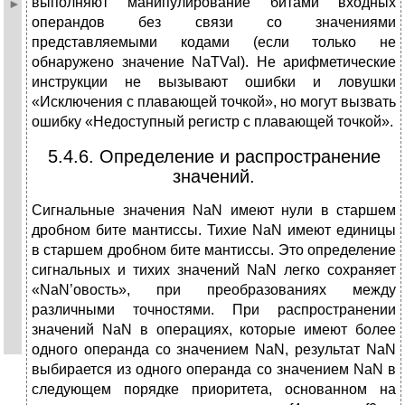
выполняют манипулирование битами входных
операндов без связи со значениями
представляемыми кодами (если только не
обнаружено значение NaTVal). Не арифметические
инструкции не вызывают ошибки и ловушки
«Исключения с плавающей точкой», но могут вызвать
ошибку «Недоступный регистр с плавающей точкой».
5.4.6. Определение и распространение
значений.
Сигнальные значения NaN имеют нули в старшем
дробном бите мантиссы. Тихие NaN имеют единицы
в старшем дробном бите мантиссы. Это определение
сигнальных и тихих значений NaN легко сохраняет
«NaN’овость», при преобразованиях между
различными точностями. При распространении
значений NaN в операциях, которые имеют более
одного операнда со значением NaN, результат NaN
выбирается из одного операнда со значением NaN в
следующем порядке приоритета, основанном на