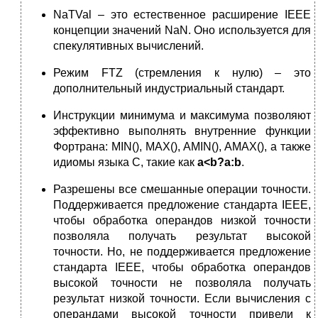
NaTVal – это естественное расширение IEEE
концепции значений NaN. Оно используется для
спекулятивных вычислений.
Режим FTZ (стремления к нулю) – это
дополнительный индустриальный стандарт.
Инструкции минимума и максимума позволяют
эффективно выполнять внутренние функции
Фортрана: MIN(), MAX(), AMIN(), AMAX(), а также
идиомы языка С, такие как
a
<
b
?
a
:
b
.
Разрешены все смешанные операции точности.
Поддерживается предложение стандарта IEEE,
чтобы обработка операндов низкой точности
позволяла получать результат высокой
точности. Но, не поддерживается предложение
стандарта IEEE, чтобы обработка операндов
высокой точности не позволяла получать
результат низкой точности. Если вычисления с
операндами высокой точности привели к