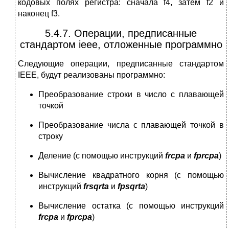
кодовых полях регистра: сначала f4, затем f2 и
наконец f3.
5.4.7. Операции, предписанные
стандартом ieee, отложенные программно
Следующие операции, предписанные стандартом
IEEE, будут реализованы программно:
Преобразование строки в число с плавающей
точкой
Преобразование числа с плавающей точкой в
строку
Деление (с помощью инструкций
frcpa
и
fprcpa
)
Вычисление квадратного корня (с помощью
инструкций
frsqrta
и
fpsqrta
)
Вычисление остатка (с помощью инструкций
frcpa
и
fprcpa
)