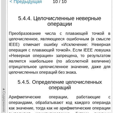
< Предыдущая
10 / 10
5.4.4. Целочисленные неверные
операции
Преобразование числа с плавающей точкой в
целочисленное, являющееся ошибочным (в смысле
IEEE) отмечает ошибку «Исключение: Неверная
операция с плавающей точкой». Если IEEE ловушка
«Неверная операция» запрещена, то результатом
является наибольшее (по абсолютной величине)
отрицательное целочисленное значение, даже для
целочисленных операций без знака.
5.4.5. Определение целочисленных
операций
►Содержание►
Арифметические операции, работающие с
операндами, обрабатывают код каждого операнда
как значение, тогда как не арифметические операции