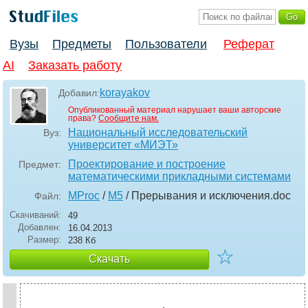
Вузы
Предметы
Пользователи
Реферат
AI
Заказать работу
korayakov
Добавил:
Опубликованный материал нарушает ваши авторские
права?
Сообщите нам.
Национальный исследовательский
Вуз:
университет «МИЭТ»
Проектирование и построение
Предмет:
математическими прикладными системами
MProc
/
M5
/ Прерывания и исключения
.doc
Файл:
Скачиваний:
49
Добавлен:
16.04.2013
Размер:
238 Кб
☆
Скачать