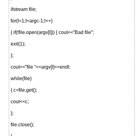
ifstream file;
for(I=1;I<argc-1;I++)
{ if(!file.open(argv[I])) { cout<<”Bad file”;
exit(1);
};
cout<<”file “<<argv[I]<<endl;
while(file)
{ c=file.get();
cout<<c;
};
file.close();