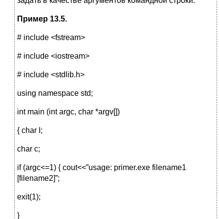
задать в качестве аргументов командной строки.
Пример
13.5.
# include <fstream>
# include <iostream>
# include <stdlib.h>
using namespace std;
int main (int argc, char *argv[])
{ char I;
char c;
if (argc<=1) { cout<<”usage: primer.exe filename1
[filename2]”;
exit(1);
}