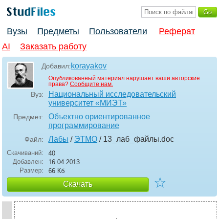
Вузы
Предметы
Пользователи
Реферат
AI
Заказать работу
korayakov
Добавил:
Опубликованный материал нарушает ваши авторские
права?
Сообщите нам.
Национальный исследовательский
Вуз:
университет «МИЭТ»
Объектно ориентированное
Предмет:
программирование
Лабы
/
ЭТМО
/ 13_лаб_файлы
.doc
Файл:
Скачиваний:
40
Добавлен:
16.04.2013
Размер:
66 Кб
☆
Скачать