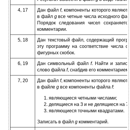
4, 17
Дан файл
f
, компоненты которого являют
в файл
g
все четные числа исходного фа
Порядок следования чисел сохраняет
комментарии.
5, 18
Дан текстовый файл, содержащий прогр
эту программу на соответствие числа 
фигурных скобок.
6, 19
Дан символьный файл
f
. Найти и запис
слово файла
f
, снабдив его комментарием.
7, 20
Дан файл
f
, компоненты которого являют
в файле
g
все компоненты файла
f
:
являющиеся четными числами;
делящиеся на 3 и не делящиеся на 7;
являющиеся точными квадратами.
Записать в файл
g
комментарий.