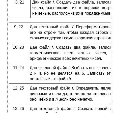
8, 21
Дан файл
f
. Создать два файла, записав
числа, расположив их в порядке возра
нечетные, расположив их в порядке убыва
9, 22
Дан текстовый файл
f
. Переформатироват
его на строки так, чтобы каждая строка 
сколько содержит самая короткая строка ис
10, 23
Дан файл
f
. Создать два файла, записа
геометрическое всех четных чисел,
арифметическое всех нечетных чисел.
11, 24
Дан числовой файл
f
. Выбрать все значени
2 и 4, но не делятся на 6. Записать э
остальные – в файл
h
.
12, 25
Дан текстовый файл
f
. Определить, явля
цифрами и если да, то четно ли это число
оно четно и в
h
,если оно нечетно.
13, 26
Дан текстовый файл
f
. Создать новый 