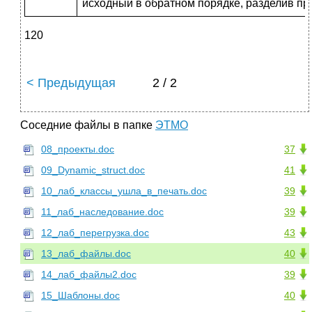
исходный в обратном порядке, разделив пр
120
< Предыдущая
2 / 2
Соседние файлы в папке
ЭТМО
08_проекты.doc
37
09_Dynamic_struct.doc
41
10_лаб_классы_ушла_в_печать.doc
39
11_лаб_наследование.doc
39
12_лаб_перегрузка.doc
43
13_лаб_файлы.doc
40
14_лаб_файлы2.doc
39
15_Шаблоны.doc
40