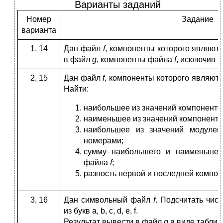
Варианты заданий
Номер
Задание
варианта
1, 14
Дан файл
f
, компоненты которого являют
в файл
g
, компоненты файла
f
, исключив 
2, 15
Дан файл
f
, компоненты которого являют
Найти:
наибольшее из значений компонент
наименьшее из значений компоненто
наибольшее из значений модулей
номерами;
сумму наибольшего и наименьшег
файла
f
;
разность первой и последней компо
3, 16
Дан символьный файл
f
. Подсчитать чис
из букв a, b, c, d, e, f.
Результат вывести в файл
g
в виде таблиц