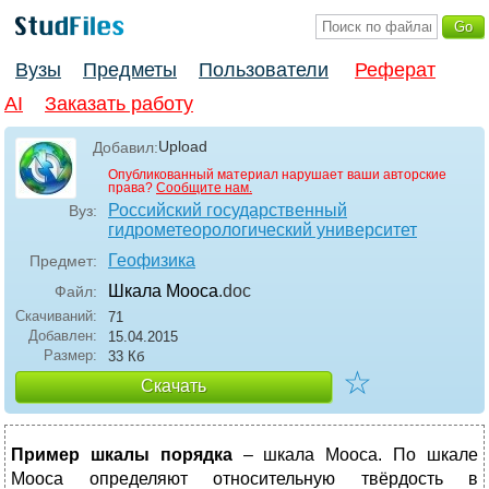
Вузы
Предметы
Пользователи
Реферат
AI
Заказать работу
Upload
Добавил:
Опубликованный материал нарушает ваши авторские
права?
Сообщите нам.
Российский государственный
Вуз:
гидрометеорологический университет
Геофизика
Предмет:
Шкала Мооса
.doc
Файл:
Скачиваний:
71
Добавлен:
15.04.2015
Размер:
33 Кб
☆
Скачать
Пример шкалы порядка
– шкала Мооса. По шкале
Мооса определяют относительную твёрдость в