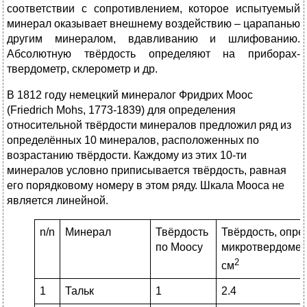
соответствии с сопротивлением, которое испытуемый
минерал оказывает внешнему воздействию – царапанью
другим минералом, вдавливанию и шлифованию.
Абсолютную твёрдость определяют на приборах-
твердометр, склерометр и др.
В 1812 году немецкий минералог Фридрих Моос
(Friedrich Mohs, 1773-1839) для определения
относительной твёрдости минералов предложил ряд из
определённых 10 минералов, расположенных по
возрастанию твёрдости. Каждому из этих 10-ти
минералов условно приписывается твёрдость, равная
его порядковому номеру в этом ряду. Шкала Мооса не
является линейной.
n/n
Минерал
Твёрдость
Твёрдость, опре
по Моосу
микротвердометр
2
см
1
Тальк
1
2.4