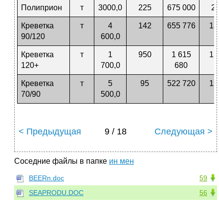
Полиприон
т
3000,0
225
675 000
27
Креветка
т
4
142
655 776
18
90/120
600,0
Креветка
т
1
950
1 615
12
120+
700,0
680
Креветка
т
5
95
522 720
12
70/90
500,0
< Предыдущая
9 / 18
Следующая >
Соседние файлы в папке
ин мен
BEERn.doc
59
SEAPRODU.DOC
56