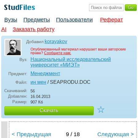
Вузы
Предметы
Пользователи
Реферат
AI
Заказать работу
korayakov
Добавил:
Опубликованный материал нарушает ваши авторские
права?
Сообщите нам.
Национальный исследовательский
Вуз:
университет «МИЭТ»
Менеджмент
Предмет:
ин мен
/ SEAPRODU
.DOC
Файл:
Скачиваний:
56
Добавлен:
16.04.2013
Размер:
907 Кб
☆
Скачать
< Предыдущая
9 / 18
Следующая >