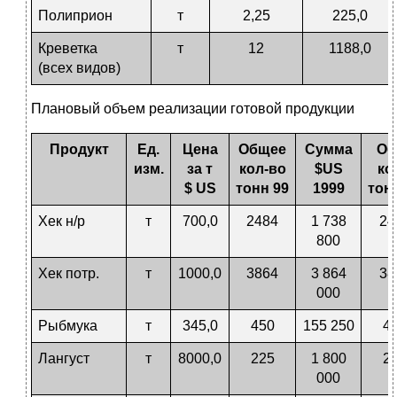
Полиприон
т
2,25
225,0
Креветка
т
12
1188,0
(всех видов)
Плановый объем реализации готовой продукции
Продукт
Ед.
Цена
Общее
Сумма
Об
изм.
за т
кол-во
$
US
ко
$
US
тонн 99
1999
тон
Хек н/р
т
700,0
2484
1 738
24
800
Хек потр.
т
1000,0
3864
3 864
38
000
Рыбмука
т
345,0
450
155 250
45
Лангуст
т
8000,0
225
1 800
27
000