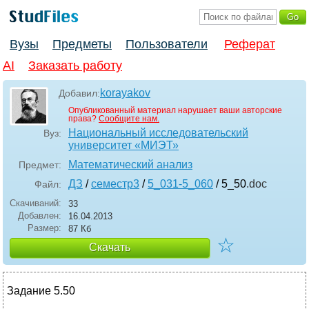
Вузы
Предметы
Пользователи
Реферат
AI
Заказать работу
korayakov
Добавил:
Опубликованный материал нарушает ваши авторские
права?
Сообщите нам.
Национальный исследовательский
Вуз:
университет «МИЭТ»
Математический анализ
Предмет:
ДЗ
/
семестр3
/
5_031-5_060
/ 5_50
.doc
Файл:
Скачиваний:
33
Добавлен:
16.04.2013
Размер:
87 Кб
☆
Скачать
Задание 5.50