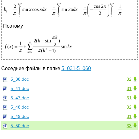
Поэтому
Соседние файлы в папке
5_031-5_060
5_38.doc
32
5_41.doc
31
5_47.doc
31
5_48.doc
32
5_49.doc
31
5_50.doc
33