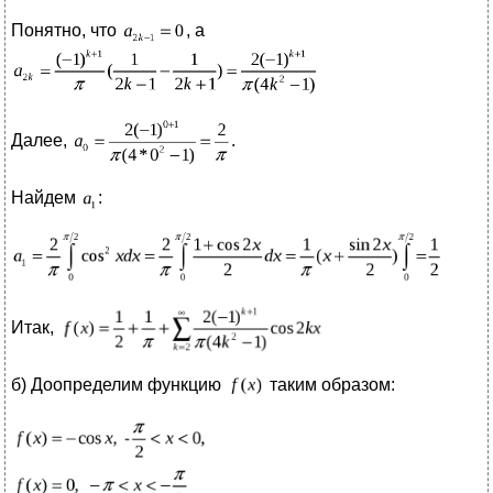
Понятно, что
, а
Далее,
.
Найдем
:
Итак,
б) Доопределим функцию
таким образом: