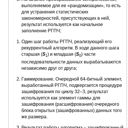
выполняемое для ее «рандомизации», то есть
для устранения статистических
закономерностей, присутствующих в ней,
результат используется как начальное
заполнение РГПЧ;
Один шаг работы РГПЧ, реализующий его
рекуррентный алгоритм. В ходе данного шага
старшая (
S
) и младшая (
S
) части
1
0
последовательности данных вырабатываются
независимо друг от друга;
Гаммирование. Очередной 64-битный элемент,
выработанный РГПЧ, подвергается процедуре
зашифрования по циклу 32–З, результат
используется как элемент гаммы для
зашифрования (расшифрования) очередного
блока открытых (зашифрованных) данных того
же размера.
Результат работы алгоритма – зашифрованный