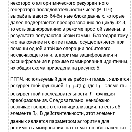
некоторого алгоритмического рекуррентного
генератора последовательности чисел (РГПЧ)
вырабатываются 64-битные блоки данных, которые
далее подвергаются преобразованию по циклу 32-З,
то есть зашифрованию в режиме простой замены, в
результате получаются блоки гаммы. Благодаря тому,
что наложение и снятие гаммы осуществляется при
помощи одной и той же операции побитового
исключающего или, алгоритмы зашифрования и
расшифрования в режиме гаммирования идентичны,
их общая схема приведена на рисунке 5.
РГПЧ, используемый для выработки гаммы, является
рекуррентной функцией: 
=
f
(
), где 
– элементы
i
+1
i
i
рекуррентной последовательности,
f
– функция
преобразования. Следовательно, неизбежно
возникает вопрос о его инициализации, то есть об
элементе 
. В действительности, этот элемент
0
данных является параметром алгоритма для
режимов гаммирования, на схемах он обозначен как