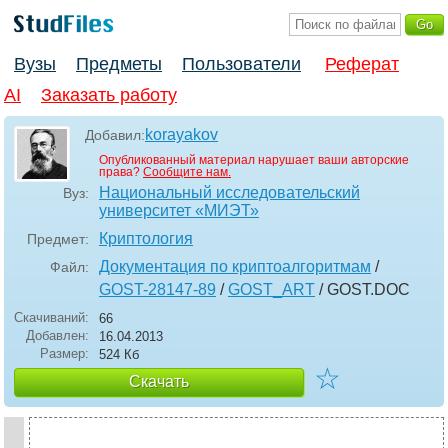
Вузы
Предметы
Пользователи
Реферат
AI
Заказать работу
korayakov
Добавил:
Опубликованный материал нарушает ваши авторские
права?
Сообщите нам.
Национальный исследовательский
Вуз:
университет «МИЭТ»
Криптология
Предмет:
Документация по криптоалгоритмам
/
Файл:
GOST-28147-89
/
GOST_ART
/ GOST
.DOC
Скачиваний:
66
Добавлен:
16.04.2013
Размер:
524 Кб
☆
Скачать