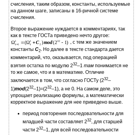
счисления, таким образом, константы, используемые
на данном шаге, записаны в 16-ричной системе
счисления.
Второе выражение нуждается в комментариях, так
как в тексте ГОСТа приведено нечто другое:
, с тем же значением
константы
C
. Но далее в тексте стандарта дается
2
комментарий, что, оказывается, под операцией
32
взятия остатка по модулю 2
–1
там
понимается не
то же самое, что и в математике. Отличие
32
заключается в том, что согласно ГОСТу (2
–
32
32
1)
mod
(2
–1)=(2
–1), а не 0. На самом деле, это
упрощает реализацию формулы, а математически
корректное выражение для нее приведено выше.
период повторения последовательности для
32
младшей части составляет 2
, для старшей
32
части 2
–1, для всей последовательности