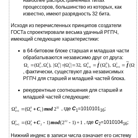
наиболее распространенных типах
процессоров, большинство из которых, как
известно, имеют разрядность 32 бита.
Исходя из перечисленных принципов создатели
ГОСТа спроектировали весьма удачный РГПЧ,
имеющий следующие характеристики:
в 64-битовом блоке старшая и младшая части
обрабатываются независимо друг от друга:
, фактически, существуют два независимых
РГПЧ для старшей и младшей частей блока.
рекуррентные соотношения для старшей и
младшей частей следующие:
, где
C
=1010101
;
1
16
, где
C
=1010104
;
2
16
Нижний индекс в записи числа означает его систему