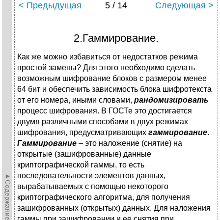
< Предыдущая
5 / 14
Следующая >
2.Гаммирование.
Как же можно избавиться от недостатков режима
простой замены? Для этого не­обходимо сделать
возможным шифрование блоков с размером менее
64 бит и обеспечить зависимость блока шифротекста
от его номера, иными словами,
рандомизировать
процесс шифрования. В ГОСТе это достигается
двумя различными способами в двух режимах
шифрования, предусматривающих
гаммирование
.
Гаммирование
– это наложение (снятие) на
открытые (зашифрованные) данные
криптографической гаммы, то есть
последовательности элементов данных,
►Содержание►
вырабатываемых с помощью некоторого
криптографического алгоритма, для получения
зашифрованных (открытых) данных. Для наложения
гаммы при зашифровании и ее снятия при