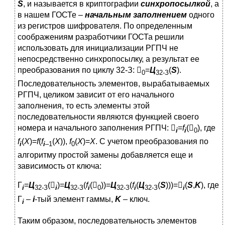
S
, и называется в криптографии
синхропосылкой
, а
в нашем ГОСТе –
начальным заполнением
одного
из регистров шифрователя. По определенным
соображениям разработчики ГОСТа решили
использовать для инициализации РГПЧ не
непосредственно синхропосылку, а результат ее
преобразования по циклу 32-З: 
=
Ц
(
S
).
0
32-З
Последовательность элементов, вырабатываемых
РГПЧ, целиком зависит от его начального
заполнения, то есть элементы этой
последовательности являются функцией своего
номера и начального заполнения РГПЧ: 
=
f
(
), где
i
i
0
f
(
X
)=
f
(
f
(
X
)),
f
(
X
)=
X
. С учетом преобразования по
i
i
–
1
0
алгоритму простой замены добавляется еще и
зависимость от ключа:
Г
=
Ц
(
)=
Ц
(
f
(
))=
Ц
(
f
(
Ц
(
S
)))=
(
S
,
K
), где
i
32-З
i
32-З
i
0
32-З
i
32-З
i
Г
–
i
-тый элемент гаммы,
K
– ключ.
i
Таким образом, последовательность элементов