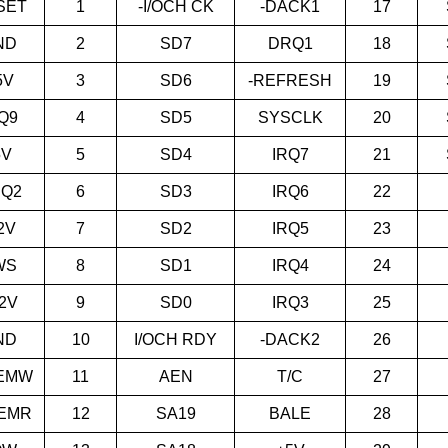
SET
1
-I/OCH CK
-DACK1
17
ND
2
SD7
DRQ1
18
5V
3
SD6
-REFRESH
19
Q9
4
SD5
SYSCLK
20
5V
5
SD4
IRQ7
21
Q2
6
SD3
IRQ6
22
2V
7
SD2
IRQ5
23
WS
8
SD1
IRQ4
24
2V
9
SD0
IRQ3
25
ND
10
I/OCH RDY
-DACK2
26
EMW
11
AEN
T/C
27
EMR
12
SA19
BALE
28