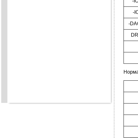
-I
-I
-DA
DR
Норма