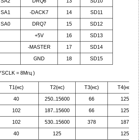
SA2
DRQ6
13
SD10
SA1
-DACK7
14
SD11
SA0
DRQ7
15
SD12
+5V
16
SD13
-MASTER
17
SD14
GND
18
SD15
YSCLK = 8Мгц )
T1(нс)
T2(нс)
T3(нс)
T4(нс)
40
250..15600
66
125
102
187..15600
66
125
102
530..15600
378
187
40
125
125