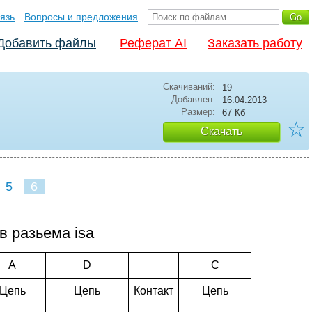
язь
Вопросы и предложения
Добавить файлы
Реферат AI
Заказать работу
Скачиваний:
19
Добавлен:
16.04.2013
Размер:
67 Кб
☆
Скачать
5
6
в разьема isa
A
D
C
Цепь
Цепь
Контакт
Цепь