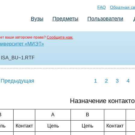
FAQ
Обратная св
Вузы
Предметы
Пользователи
ет ваши авторские права?
Сообщите нам.
ниверситет «МИЭТ»
 ISA_BU~1
.RTF
 Предыдущая
1
2
3
4
Назначение контакто
B
A
B
пь
Контакт
Цепь
Цепь
Контакт