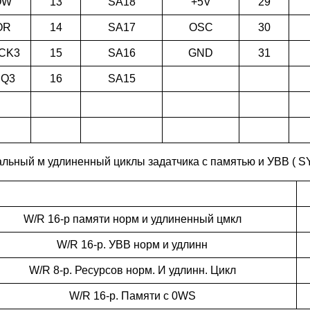
OW
13
SA18
+5V
29
OR
14
SA17
OSC
30
CK3
15
SA16
GND
31
Q3
16
SA15
льный м удлиненный циклы задатчика с памятью и УВВ ( S
W/R 16-р памяти норм и удлиненный цмкл
W/R 16-р. УВВ норм и удлинн
W/R 8-р. Ресурсов норм. И удлинн. Цикл
W/R 16-р. Памяти с 0WS