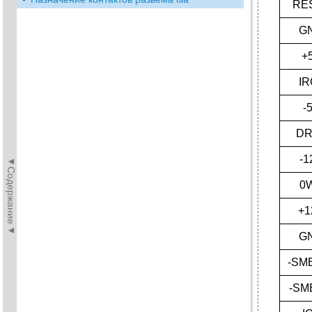
RE
G
+
IR
-
DR
-1
◄Содержание◄
0
+1
G
-SM
-SM