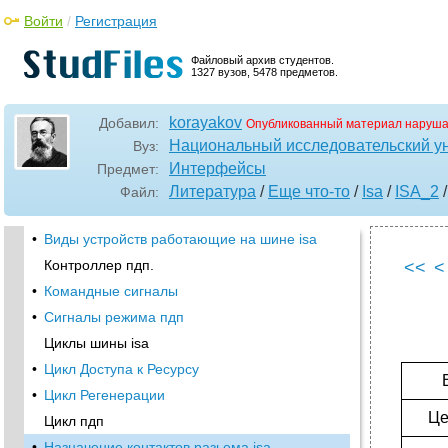
Войти
/
Регистрация
Файловый архив студентов.
1327 вузов, 5478 предметов.
korayakov
Добавил:
Опубликованный материал наруша
Национальный исследовательский у
Вуз:
Интерфейсы
Предмет:
Литература
/
Еще что-то
/
Isa
/
ISA_2
/
Файл:
•
Виды устройств работающие на шине isa
Контроллер пдп.
<<
<
•
Командные сигналы
•
Сигналы режима пдп
Циклы шины isa
•
Цикл Доступа к Ресурсу
•
Цикл Регенерации
Це
Цикл пдп
•
Назначение контактов разьема isa