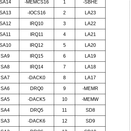
SA14
-MEMCS16
1
-SBHE
SA13
-IOCS16
2
LA23
SA12
IRQ10
3
LA22
SA11
IRQ11
4
LA21
SA10
IRQ12
5
LA20
SA9
IRQ15
6
LA19
SA8
IRQ14
7
LA18
SA7
-DACK0
8
LA17
SA6
DRQ0
9
-MEMR
SA5
-DACK5
10
-MEMW
SA4
DRQ5
11
SD8
SA3
-DACK6
12
SD9