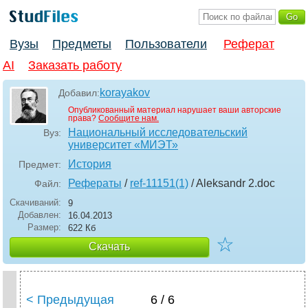
Вузы
Предметы
Пользователи
Реферат
AI
Заказать работу
korayakov
Добавил:
Опубликованный материал нарушает ваши авторские
права?
Сообщите нам.
Национальный исследовательский
Вуз:
университет «МИЭТ»
История
Предмет:
Рефераты
/
ref-11151(1)
/ Aleksandr 2
.doc
Файл:
Скачиваний:
9
Добавлен:
16.04.2013
Размер:
622 Кб
☆
Скачать
< Предыдущая
6 / 6