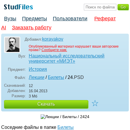
Вузы
Предметы
Пользователи
Реферат
AI
Заказать работу
korayakov
Добавил:
Опубликованный материал нарушает ваши авторские
права?
Сообщите нам.
Национальный исследовательский
Вуз:
университет «МИЭТ»
История
Предмет:
Лекции
/
Билеты
/ 24
.PSD
Файл:
Скачиваний:
12
Добавлен:
16.04.2013
Размер:
3 Мб
☆
Скачать
Соседние файлы в папке
Билеты