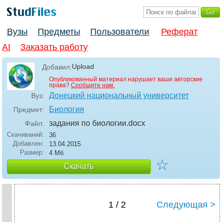
Вузы
Предметы
Пользователи
Реферат
AI
Заказать работу
Upload
Добавил:
Опубликованный материал нарушает ваши авторские
права?
Сообщите нам.
Донецкий национальный университет
Вуз:
Биология
Предмет:
задания по биологии
.docx
Файл:
Скачиваний:
36
Добавлен:
13.04.2015
Размер:
4 Мб
☆
Скачать
1 / 2
Следующая >