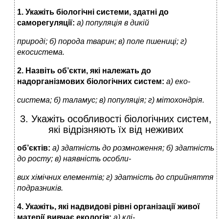
1. Укажіть біологічні системи, здатні до
саморегуляції:
а) популяція в дикій
природі; б) порода тварин; в) поле пшениці; г)
екосистема.
2. Назвіть об’єкти, які належать до
надорганізмових біологічних систем:
а) еко-
система; б) таламус; в) популяція; г) мітохондрія.
3. Укажіть особливості біологічних систем,
які відрізняють їх від неживих
об’єктів:
а) здатність до розмноження; б) здатність
до росту; в) наявність особли-
вих хімічних елементів; г) здатність до сприйняття
подразників.
4. Укажіть, які надвидові рівні організації живої
матерії вивчає екологія:
а) клі-