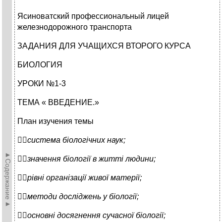
Ясиноватский профессиональный лицей
железнодорожного транспорта
ЗАДАНИЯ ДЛЯ УЧАЩИХСЯ ВТОРОГО КУРСА
БИОЛОГИЯ
УРОКИ №1-3
ТЕМА « ВВЕДЕНИЕ.»
План изучения темы

система біологічних наук;
►Содержание►

значення біології в житті людини;

рівні організації живої матерії;

методи досліджень у біології;

основні досягнення сучасної біології;