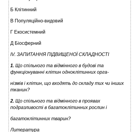
Б Клітинний
В Популяційно-видовий
Г Екосистемний
Д Біосферний
IV. ЗАПИТАННЯ ПІДВИЩЕНОЇ СКЛАДНОСТІ
1.
Що спільного та відмінного в будові та
функціонуванні клітин одноклітинних орга-
нізмів і клітин, що входять до складу тих чи інших
тканин?
2.
Що спільного та відмінного в проявах
подразливості в багатоклітинних рослин і
багатоклітинних тварин?
Литература