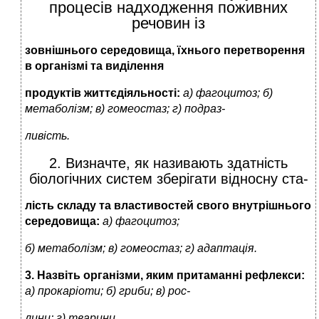
процесів надходження поживних
речовин із
зовнішнього середовища, їхнього перетворення
в організмі та виділення
продуктів життєдіяльності:
а) фагоцитоз; б)
метаболізм; в) гомеостаз; г) подраз-
ливість.
2. Визначте, як називають здатність
біологічних систем зберігати відносну ста-
лість складу та властивостей свого внутрішнього
середовища:
а) фагоцитоз;
б) метаболізм; в) гомеостаз; г) адаптація.
3. Назвіть організми, яким притаманні рефлекси:
а) прокаріоти; б) гриби; в) рос-
лини; г) тварини.