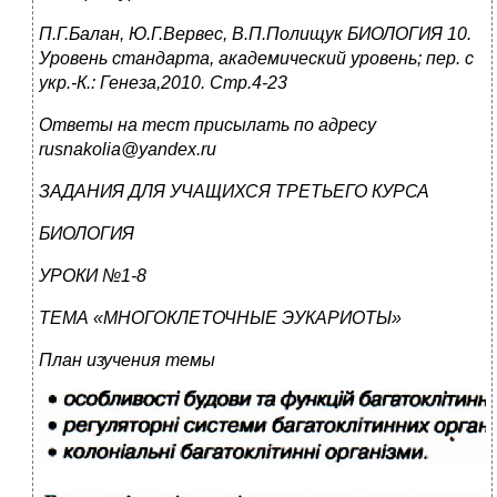
П.Г.Балан, Ю.Г.Вервес, В.П.Полищук БИОЛОГИЯ 10.
Уровень стандарта, академический уровень; пер. с
укр.-К.: Генеза,2010. Стр.4-23
Ответы на тест присылать по адресу
rusnakolia
@
yandex
.
ru
ЗАДАНИЯ ДЛЯ УЧАЩИХСЯ ТРЕТЬЕГО КУРСА
БИОЛОГИЯ
УРОКИ №1-8
ТЕМА «МНОГОКЛЕТОЧНЫЕ ЭУКАРИОТЫ»
План изучения темы