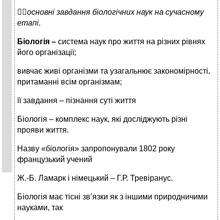

основні завдання біологічних наук на сучасному
етапі.
Біологія –
система наук про життя на різних рівнях
його організації;
вивчає живі організми та узагальнює закономірності,
притаманні всім організмам;
її завдання – пізнання суті життя
Біологія – комплекс наук, які досліджують різні
прояви життя.
Назву «біологія» запропонували 1802 року
французький учений
Ж.-Б. Ламарк і німецький – Г.Р. Тревіранус.
Біологія має тісні зв’язки як з іншими природничими
науками, так