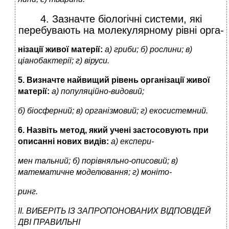
4. Зазначте біологічні системи, які
перебувають на молекулярному рівні орга-
нізації живої матерії:
а) гриби; б) рослини; в)
ціанобактерії; г) віруси.
5. Визначте найвищий рівень організації живої
матерії:
а) популяційно-видовий;
б) біосферний; в) організмовий; г) екосистемний.
6. Назвіть метод, який учені застосовують при
описанні нових видів:
а) експери-
мен тальний; б) порівняльно-описовий; в)
математичне моделювання; г) моніто-
ринг.
ІІ. ВИБЕРІТЬ ІЗ ЗАПРОПОНОВАНИХ ВІДПОВІДЕЙ
ДВІ ПРАВИЛЬНІ