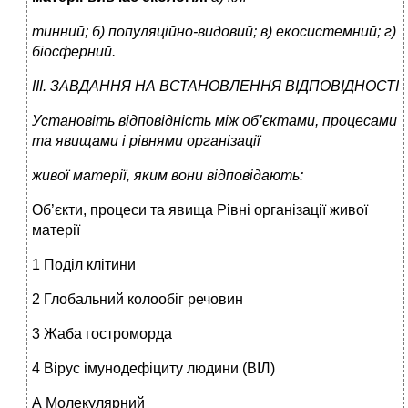
тинний; б) популяційно-видовий; в) екосистемний; г)
біосферний.
ІІІ. ЗАВДАННЯ НА ВСТАНОВЛЕННЯ ВІДПОВІДНОСТІ
Установіть відповідність між об’єктами, процесами
та явищами і рівнями організації
живої матерії, яким вони відповідають:
Об’єкти, процеси та явища Рівні організації живої
матерії
1 Поділ клітини
2 Глобальний колообіг речовин
3 Жаба гостроморда
4 Вірус імунодефіциту людини (ВІЛ)
А Молекулярний