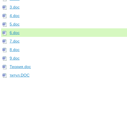
3.doc
4.doc
5.doc
6.doc
7.doc
8.doc
9.doc
Теория.doc
титул.DOC