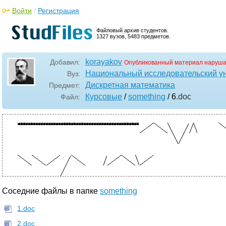
Войти
/
Регистрация
Файловый архив студентов.
1327 вузов, 5483 предметов.
korayakov
Добавил:
Опубликованный материал наруша
Национальный исследовательский у
Вуз:
Дискретная математика
Предмет:
Курсовые
/
something
/ 6
.doc
Файл:
Соседние файлы в папке
something
1.doc
2.doc