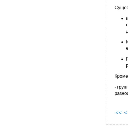
Сущес
Кроме
- гру
разно
<<
<