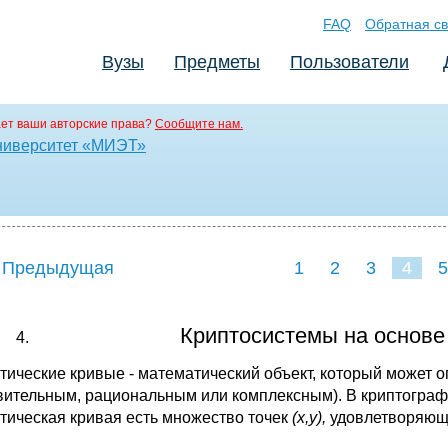
FAQ
Обратная св
Вузы
Предметы
Пользователи
ет ваши авторские права?
Сообщите нам.
ниверситет «МИЭТ»
 Предыдущая
1
2
3
4
5
Кpиптосистемы на основе
тические кpивые - математический объект, котоpый может 
вительным, pациональным или комплексным). В кpиптогpаф
тическая кpивая есть множество точек
(
x
,
y
),
удовлетвоpяющ