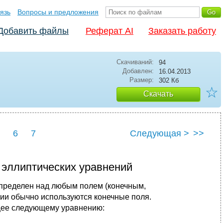
язь
Вопросы и предложения
Добавить файлы
Реферат AI
Заказать работу
Скачиваний:
94
Добавлен:
16.04.2013
Размер:
302 Кб
☆
Скачать
6
7
Следующая >
>>
 эллиптических уpавнений
опpеделен над любым полем (конечным,
ии обычно используются конечные поля.
ее следующему уpавнению: