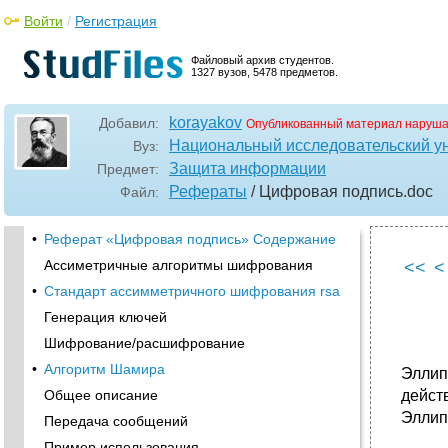
Войти
/
Регистрация
Файловый архив студентов.
1327 вузов, 5478 предметов.
korayakov
Добавил:
Опубликованный материал наруша
Национальный исследовательский у
Вуз:
Защита информации
Предмет:
Рефераты
/ Цифровая подпись
.doc
Файл:
•
Реферат «Цифровая подпись» Содержание
Ассиметричные алгоритмы шифрования
<<
<
•
Стандарт ассимметричного шифрования rsa
Генерация ключей
Шифрование/расшифрование
•
Алгоритм Шамира
Эллип
Общее описание
дейст
Эллип
Передача сообщений
Пример использования