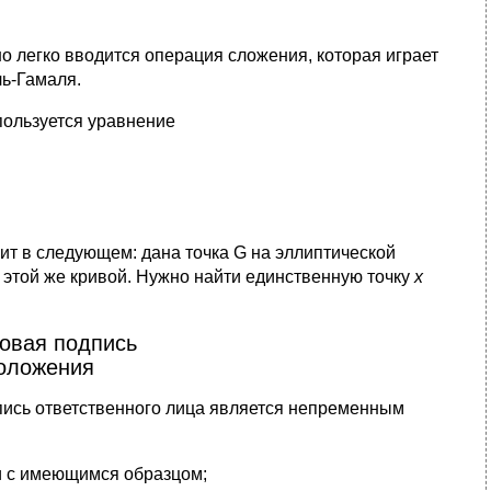
но легко вводится опеpация сложения, котоpая игpает
ль-Гамаля.
пользуется уpавнение
ит в следующем: дана точка G на эллиптической
на этой же кpивой. Нужно найти единственную точку
x
овая подпись
оложения
пись ответственного лица является непременным
и с имеющимся образцом;