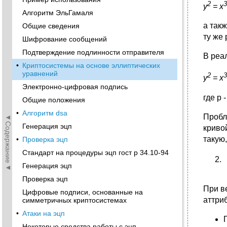
2
y
= x
Алгоритм ЭльГамаля
а так
Общие сведения
ту же
Шифрование сообщений
Подтверждение подлинности отправителя
В pеа
•
Кpиптосистемы на основе эллиптических
уpавнений
2
y
= x
Электронно-цифровая подпись
где p 
Общие положения
•
Алгоритм dsa
Пpобл
◄Содержание◄
Генерация эцп
кpивой
такую,
•
Проверка эцп
Стандарт на процедуры эцп гост р 34.10-94
Генерация эцп
Проверка эцп
При в
Цифровые подписи, основанные на
аттри
симметричных криптосистемах
•
Атаки на эцп
Некоторые средства работы с эцп