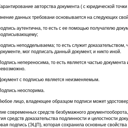
Гарантирование авторства документа ( с юридической точки
нение данных требовани основывается на следующих свой
подпись аутентична, то есть с ее помощью получателю доку
подписывающему;
подпись неподделываема; то есть служит доказательством, чт
документе, мог подписать данный документ, и никто иной.
Подпись непереносима, то есть является частью документа 
невозможно.
Документ с подписью является неизменяемым.
Подпись неоспорима.
Любое лицо, владеющее образцом подписи может удостовери
тие современных средств безбумажного документооборота,
тия средств доказательства подлинности и целостности док
вая подпись (ЭЦП), которая сохранила основные свойства