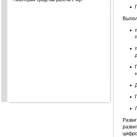
Выпол
Разви
разви
цифро