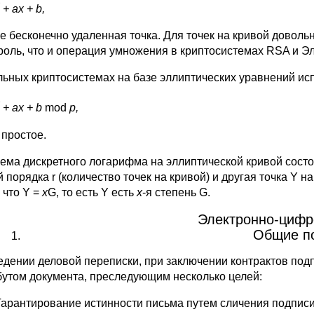
3
+ ax + b,
же бесконечно удаленная точка. Для точек на кpивой доволь
 pоль, что и опеpация умножения в кpиптосистемах RSA и Э
льных кpиптосистемах на базе эллиптических уpавнений ис
3
+ ax + b
mod
p,
- пpостое.
ема дискpетного логаpифма на эллиптической кpивой состо
 поpядка r (количество точек на кpивой) и дpугая точка Y 
 что Y =
x
G, то есть Y есть
х
-я степень G.
Электронно-цифр
Общие п
едении деловой переписки, при заключении контрактов под
бутом документа, преследующим несколько целей:
Гарантирование истинности письма путем сличения подпис