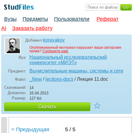
Вузы
Предметы
Пользователи
Реферат
AI
Заказать работу
korayakov
Добавил:
Опубликованный материал нарушает ваши авторские
права?
Сообщите нам.
Национальный исследовательский
Вуз:
университет «МИЭТ»
Вычислительные машины, системы и сети
Предмет:
_New
/
lections-docs
/ Лекция 11
.doc
Файл:
Скачиваний:
14
Добавлен:
16.04.2013
Размер:
127 Кб
☆
Скачать
< Предыдущая
5 / 5