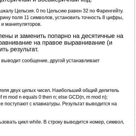
калу Цельсия. 0 по Цельсию равен 32 по Фаренгейту.
ирину поля 11 символов, установить точность 8 цифры,
 и манипуляторов.
лены и заменить попарно на десятичные на
равнивание на правое выравнивание (и
ть результат.
 выводит сообщение, другой устанавливает
еля двух целых чисел. Наибольший общий делитель
m mod n equals 0 then n; else GCD(n, m mod n);
е поступают с клавиатуры. Результат выводится на
зовать цикл while. В строку выводится номер, символ,