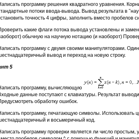
Написать программу решения квадратного уравнения. Корн
стандартные потоки ввода-вывода. Вывод результата в "на
установить точность 4 цифры, заполнить вместо пробелов 
Проверить какие флаги потока вывода установлены и замен
наоборот) обычную на научную нотацию (и наоборот) Провер
Написать программу с двумя своими манипуляторами. Один
шестнадцатеричный вывод и переход на новую строку.
ант 5
Написать программу, вычисляющую
Входные данные поступают с клавиатуры. Результат выводит
Предусмотреть обработку ошибок.
Написать программу, печатающую символы. Использовать цик
шестнадцатеричный и восьмеричный код.
Написать программу проверки является ли число простым, 
вместо пробелов символом ^ с помощью функций и манипул