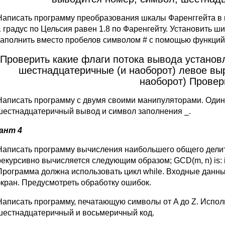
Написать программу преобразования шкалы Фаренггейта в ш
1 градус по Цельсия равен 1.8 по Фаренгейту. Установить ш
заполнить вместо пробелов символом # с помощью функций
Проверить какие флаги потока вывода установ
шестнадцатеричные (и наоборот) левое вы
наоборот) Провери
Написать программу с двумя своими манипуляторами. Один
шестнадцатеричный вывод и символ заполнения _.
ант 4
Написать программу вычисления наибольшего общего делит
рекурсивно вычисляется следующим образом; GCD(m, n) is: if 
Программа должна использовать цикл while. Входные данны
экран. Предусмотреть обработку ошибок.
Написать программу, печатающую символы от A до Z. Исполь
шестнадцатеричный и восьмеричный код.