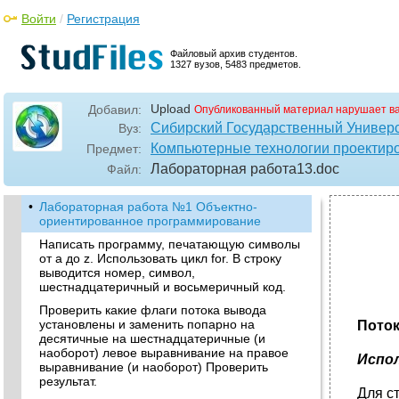
Войти
/
Регистрация
Файловый архив студентов.
1327 вузов, 5483 предметов.
Upload
Добавил:
Опубликованный материал нарушает в
Сибирский Государственный Универ
Вуз:
Компьютерные технологии проектир
Предмет:
Лабораторная работа13
.doc
Файл:
•
Лабораторная работа №1 Объектно-
ориентированное программирование
Написать программу, печатающую символы
от a до z. Использовать цикл for. В строку
выводится номер, символ,
шестнадцатеричный и восьмеричный код.
Проверить какие флаги потока вывода
установлены и заменить попарно на
Пото
десятичные на шестнадцатеричные (и
наоборот) левое выравнивание на правое
Испол
выравнивание (и наоборот) Проверить
результат.
Для с