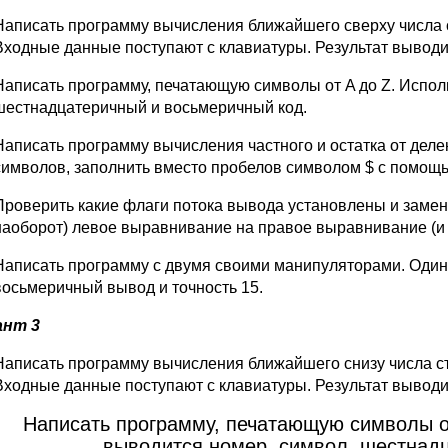
Написать программу вычисления ближайшего сверху числа с
Входные данные поступают с клавиатуры. Результат выводи
Написать программу, печатающую символы от A до Z. Использ
шестнадцатеричный и восьмеричный код.
Написать программу вычисления частного и остатка от деле
символов, заполнить вместо пробелов символом $ с помощ
Проверить какие флаги потока вывода установлены и замен
наоборот) левое выравнивание на правое выравнивание (и 
Написать программу с двумя своими манипуляторами. Один
восьмеричный вывод и точность 15.
ант 3
Написать программу вычисления ближайшего снизу числа ст
Входные данные поступают с клавиатуры. Результат выводи
Написать программу, печатающую символы от 
выводится номер, символ, шестнадц