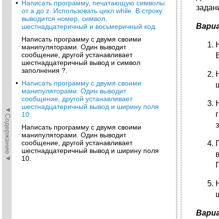
•
Написать программу, печатающую символы
задан
от a до z. Использовать цикл while. В строку
выводится номер, символ,
Вари
шестнадцатеричный и восьмеричный код.
Написать программу с двумя своими
манипуляторами. Один выводит
сообщение, другой устанавливает
шестнадцатеричный вывод и символ
заполнения ?.
•
Написать программу с двумя своими
манипуляторами. Один выводит
сообщение, другой устанавливает
шестнадцатеричный вывод и ширину поля
◄Содержание◄
10.
Написать программу с двумя своими
манипуляторами. Один выводит
сообщение, другой устанавливает
шестнадцатеричный вывод и ширину поля
10.
Вари