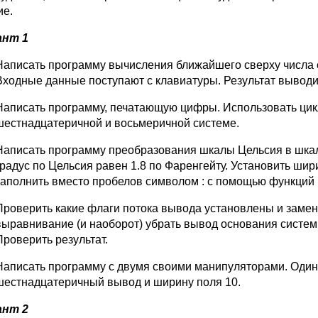
ие.
ант 1
Написать программу вычисления ближайшего сверху числа с
Входные данные поступают с клавиатуры. Результат выводи
Написать программу, печатающую цифры. Использовать цикл 
шестнадцатеричной и восьмеричной системе.
Написать программу преобразования шкалы Цельсия в шкалу
градус по Цельсия равен 1.8 по Фаренгейту. Установить шир
заполнить вместо пробелов символом : с помощью функций 
Проверить какие флаги потока вывода установлены и заме
выравнивание (и наоборот) убрать вывод основания системы
Проверить результат.
Написать программу с двумя своими манипуляторами. Один
шестнадцатеричный вывод и ширину поля 10.
ант 2