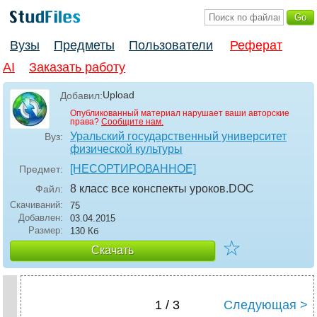
Вузы
Предметы
Пользователи
Реферат
AI
Заказать работу
Upload
Добавил:
Опубликованный материал нарушает ваши авторские
права?
Сообщите нам.
Уральский государственный университет
Вуз:
физической культуры
[НЕСОРТИРОВАННОЕ]
Предмет:
8 класс все конспекты уроков
.DOC
Файл:
Скачиваний:
75
Добавлен:
03.04.2015
Размер:
130 Кб
☆
Скачать
1 / 3
Следующая >