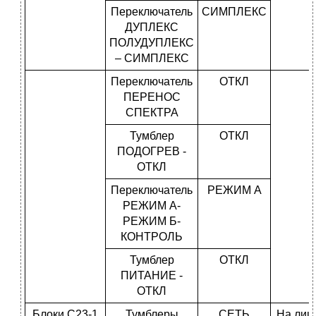
Переключатель
СИМПЛЕКС
ДУПЛЕКС
ПОЛУДУПЛЕКС
– СИМПЛЕКС
Переключатель
ОТКЛ
ПЕРЕНОС
СПЕКТРА
Тумблер
ОТКЛ
ПОДОГРЕВ -
ОТКЛ
Переключатель
РЕЖИМ А
РЕЖИМ А-
РЕЖИМ Б-
КОНТРОЛЬ
Тумблер
ОТКЛ
ПИТАНИЕ -
ОТКЛ
Блоки С23-1
Тумблеры
СЕТЬ
На лиц