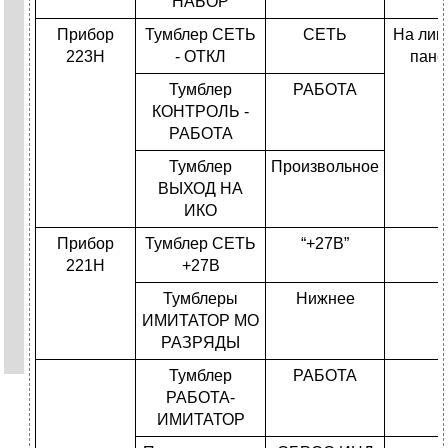
НАБОР
Прибор
Тумблер СЕТЬ
СЕТЬ
На лиц
223H
- ОТКЛ
пане
Тумблер
РАБОТА
КОНТРОЛЬ -
РАБОТА
Тумблер
Произвольное
ВЫХОД НА
ИКО
Прибор
Тумблер СЕТЬ
“+27B”
221H
+27В
Тумблеры
Нижнее
ИМИТАТОР МО
РАЗРЯДЫ
Тумблер
РАБОТА
РАБОТА-
ИМИТАТОР