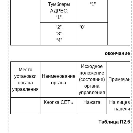
Тумблеры
“1”
АДРЕС:
“1”,
“2”,
“0”
“3”,
“4”
окончание
Исходное
Место
положение
установки
Наименование
(состояние)
Примечан
органа
органа
органа
управления
управления
Кнопка СЕТЬ
Нажата
На лицево
панели
Таблица П2.6