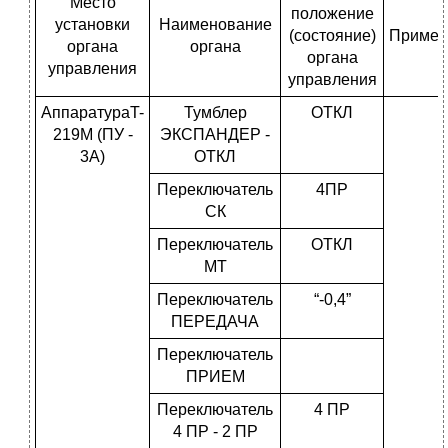
Место
положение
установки
Наименование
(состояние)
Примеч
органа
органа
органа
управления
управления
АппаратураT-
Тумблер
ОТКЛ
219М (ПУ -
ЭКСПАНДЕР -
3А)
ОТКЛ
Переключатель
4ПР
СК
Переключатель
ОТКЛ
МТ
Переключатель
“-0,4”
ПЕРЕДАЧА
Переключатель
ПРИЕМ
Переключатель
4 ПР
4 ПР - 2 ПР