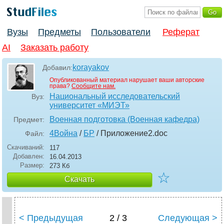
Вузы
Предметы
Пользователи
Реферат
AI
Заказать работу
korayakov
Добавил:
Опубликованный материал нарушает ваши авторские
права?
Сообщите нам.
Национальный исследовательский
Вуз:
университет «МИЭТ»
Военная подготовка (Военная кафедра)
Предмет:
4Война
/
БР
/ Приложение2
.doc
Файл:
Скачиваний:
117
Добавлен:
16.04.2013
Размер:
273 Кб
☆
Скачать
< Предыдущая
2 / 3
Следующая >