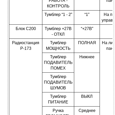
РАБОТА -
пан
КОНТРОЛЬ
Тумблер “1 - 2”
“1”
На пу
управ
Блок С200
Тумблер +27В
“+27B”
- ОТКЛ
Радиостанция
Тумблер
ПОЛНАЯ
На ли
Р-173
МОЩНОСТЬ
пан
Тумблер
Нижнее
ПОДАВИТЕЛЬ
ПОМЕХ
Тумблер
ПОДАВИТЕЛЬ
ШУМОВ
Тумблер
ВЫКЛ
ПИТАНИЕ
Ручка
Среднее