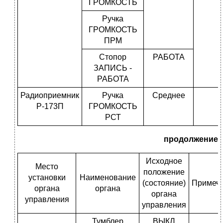
ГРОМКОСТЬ
Ручка
ГРОМКОСТЬ
ПРМ
Стопор
РАБОТА
ЗАПИСЬ -
РАБОТА
Радиоприемник
Ручка
Среднее
Р-173П
ГРОМКОСТЬ
РСТ
продолжение
Исходное
Место
положение
установки
Наименование
(состояние)
Примеч
органа
органа
органа
управления
управления
Тумблер
ВЫКЛ