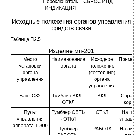
Переключатель
СБРОС ИНД
ИНДИКАЦИЯ
Исходные положения органов управления
средств связи
Таблица П2.5
Изделие мп-201
Место
Наименование
Исходное
Приме
установки
органа
положение
органа
(состояние)
управления
органа
управления
Блок С32
Тумблер ВКЛ -
ВКЛ
Справ
ОТКЛ
корп
Пульт
Тумблер СЕТЬ
ОТКЛ
На пу
управления
- ОТКЛ
управ
аппарата Т-800
Тумблер
РАБОТА
На ли