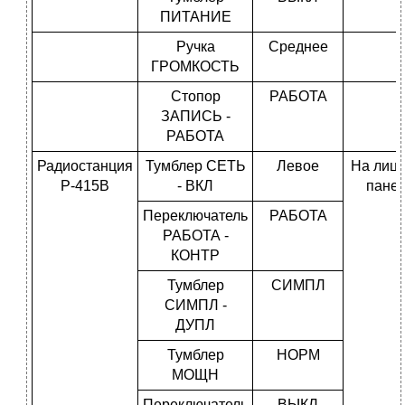
ПИТАНИЕ
Ручка
Среднее
ГРОМКОСТЬ
Стопор
РАБОТА
ЗАПИСЬ -
РАБОТА
Радиостанция
Тумблер СЕТЬ
Левое
На лиц
Р-415В
- ВКЛ
пане
Переключатель
РАБОТА
РАБОТА -
КОНТР
Тумблер
СИМПЛ
СИМПЛ -
ДУПЛ
Тумблер
НОРМ
МОЩН
Переключатель
ВЫКЛ