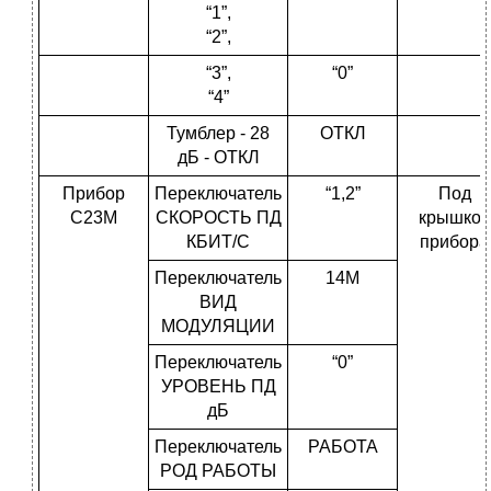
“1”,
“2”,
“3”,
“0”
“4”
Тумблер - 28
ОТКЛ
дБ - ОТКЛ
Прибор
Переключатель
“1,2”
Под
С23М
СКОРОСТЬ ПД
крышкой
КБИТ/С
прибора
Переключатель
14М
ВИД
МОДУЛЯЦИИ
Переключатель
“0”
УРОВЕНЬ ПД
дБ
Переключатель
РАБОТА
РОД РАБОТЫ