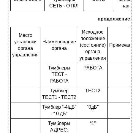
СЕТЬ - ОТКЛ
пане
продолжение
Исходное
Место
положение
установки
Наименование
(состояние)
Примечан
органа
органа
органа
управления
управления
Тумблеры
РАБОТА
ТЕСТ -
РАБОТА
Тумблер
ТЕСТ2
ТЕСТ1 - ТЕСТ2
Тумблер “-4lдБ”
“0дБ”
- “ 0 дБ”
Тумблеры
“1”
АДРЕС: