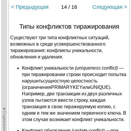
< Предыдущая
14 / 16
Следующая >
Типы конфликтов тиражирования
Существуют три типа конфликтных ситуаций,
возможных в среде усовершенствованного
тиражирования: конфликты уникальности,
обновления и удаления.
Конфликт уникальности
(
uniqueness
conflict
) —
при тиражировании строки происходит попытка
нарушитьсущностную целостность
(ограниченияPRIMARYKEYилиUNIQUE).
Например, две тран­закции из двух различных
узлов пытаются ввести строку, каждая
транзакция в свою тиражируемую копию, с
►Содержание►
одним и тем же значением первичного ключа. В
этом случае возникает конфликт уникальности.
Конфликт обновления
(
update
conflict
) —
при