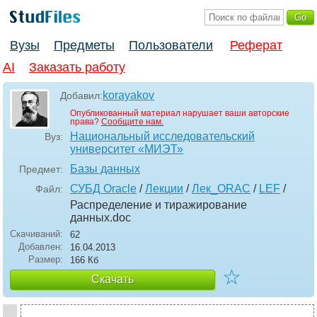
Вузы
Предметы
Пользователи
Реферат
AI
Заказать работу
korayakov
Добавил:
Опубликованный материал нарушает ваши авторские
права?
Сообщите нам.
Национальный исследовательский
Вуз:
университет «МИЭТ»
Базы данных
Предмет:
СУБД Oracle
/
Лекции
/
Лек_ORAC
/
LEF
/
Файл:
Распределение и тиражирование
данных
.doc
Скачиваний:
62
Добавлен:
16.04.2013
Размер:
166 Кб
☆
Скачать