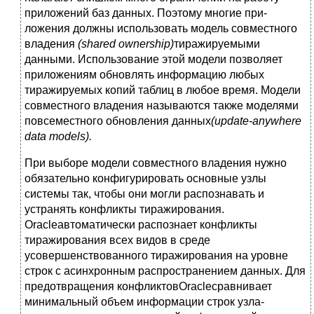
приложений баз данных. Поэтому многие при­
ложения должны использовать модель совместного
владения
(
shared
ownership
)
тиражируемыми
данными. Использование этой модели позволяет
приложениям обновлять информацию любых
тиражируемых копий таблиц в любое время. Модели
совместного владения называются также моделями
повсеместного обновления данных
(
update
-
anywhere
data
models
).
При выборе модели совместного владения нужно
обязательно конфигурировать основные узлы
системы так, чтобы они могли распознавать и
устранять конфликты тиражирования.
Oracleавтоматически распознает конфликты
тиражирования всех видов в среде
усовершенствованного тиражирования на уровне
строк с асинхронным распространением данных. Для
предотвращения конфликтовOracleсравнивает
минимальный объем информации строк узла-